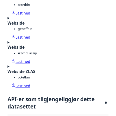
octet
bin
Last ned
Webside
geotiff
bin
Last ned
Webside
laz
vnd.laszip
Last ned
Webside ZLAS
octet
bin
Last ned
API-er som tilgjengeliggjør dette
0
datasettet