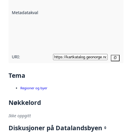
datasettene er
beskrevet ved
Metadatakvalitet
:
hjelp
avmetadata.
Les mer om
metadatakvalitet
her
URI:
Kopier
Tema
Regioner og byer
Nøkkelord
Ikke oppgitt
Diskusjoner på Datalandsbyen
0