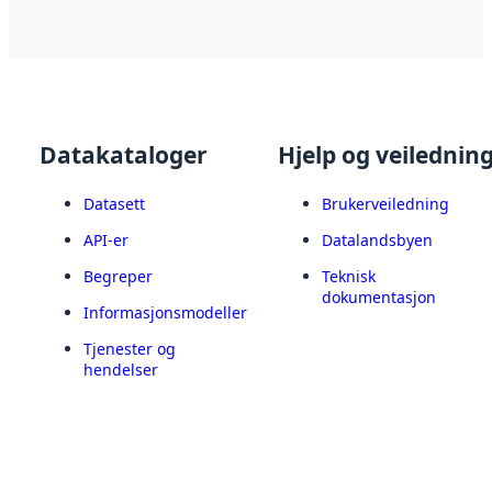
Datakataloger
Hjelp og veilednin
Datasett
Brukerveiledning
API-er
Datalandsbyen
Begreper
Teknisk
dokumentasjon
Informasjonsmodeller
Tjenester og
hendelser