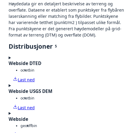
Høydedata gir en detaljert beskrivelse av terreng og
overflate. Dataene er etablert som punktskyer fra flybåren
laserskanning eller matching fra flybilder. Punktskyene
har varierende tetthet (punkt/m2 ) tilpasset ulike formål.
Fra punktskyene er det generert høydemodeller på grid-
format av terreng (DTM) og overflate (DOM).
Distribusjoner
5
Webside DTED
octet
bin
Last ned
Webside USGS DEM
octet
bin
Last ned
Webside
geotiff
bin