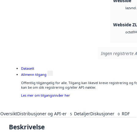
Webside
vnd.
laz
Webside Z
bi
octet
Ingen registrerte A
Datasett
Allmenn tilgang
Offentlig tilgjengelig for alle. Tilgang kan likevel kreve registrering o
kan be om slik registrering og/eller API-nøkler.
Les mer om tilgangsnivåer her
Oversikt
Distribusjoner og API-er
Detaljer
Diskusjoner
RDF
5
0
Beskrivelse