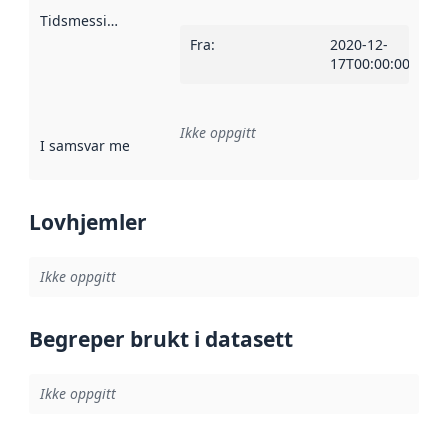
Tidsmessig avgrensning
:
Fra
:
2020-12-
17T00:00:00Z
Ikke oppgitt
I samsvar med
:
Referanse til en implementasjonsregel eller a
Lovhjemler
Ikke oppgitt
Begreper brukt i datasett
Ikke oppgitt