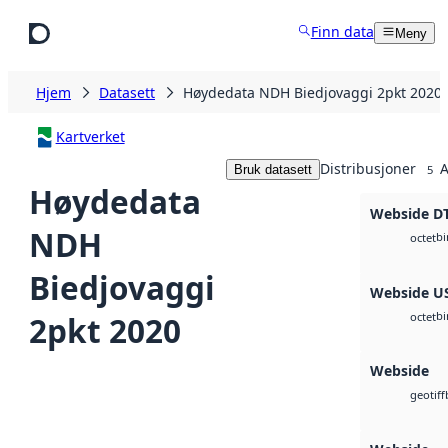
Hopp til hovedinnhold
Finn data
Meny
Hjem
Datasett
Høydedata NDH Biedjovaggi 2pkt 2020
Kartverket
Distribusjoner
A
Bruk datasett
5
Høydedata
Webside D
NDH
bi
octet
Biedjovaggi
Webside U
bi
2pkt 2020
octet
Webside
geotiff