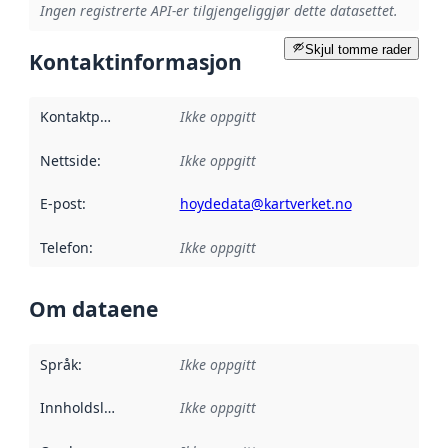
Ingen registrerte API-er tilgjengeliggjør dette datasettet.
Skjul tomme rader
Kontaktinformasjon
Kontaktpunkt
:
Ikke oppgitt
Nettside
:
Ikke oppgitt
E-post
:
hoydedata@kartverket.no
Telefon
:
Ikke oppgitt
Om dataene
Språk
:
Ikke oppgitt
Innholdsleverandører
Ikke oppgitt
: