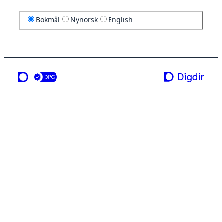
Bokmål
Nynorsk
English
en tjeneste fra