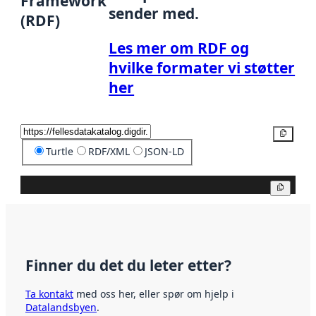
Framework
sender med.
(RDF)
Les mer om RDF og
hvilke formater vi støtter
her
Kopier
Turtle
RDF/XML
JSON-LD
Kopier
Finner du det du leter etter?
Ta kontakt
med oss her, eller spør om hjelp i
Datalandsbyen
.