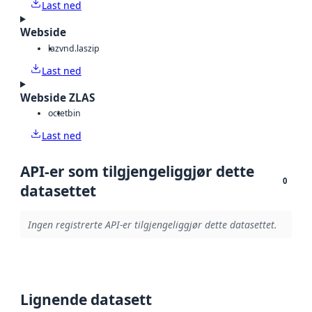
Last ned
Webside
laz
vnd.laszip
Last ned
Webside ZLAS
octet
bin
Last ned
API-er som tilgjengeliggjør dette
0
datasettet
Ingen registrerte API-er tilgjengeliggjør dette datasettet.
Lignende datasett