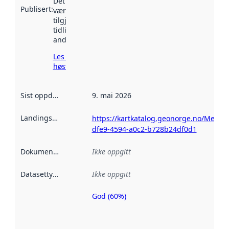
Det kan ha
Publisert
:
vært
tilgjengelig
tidligere
andre steder.
Les mer om
høsting her
Sist oppdatert
:
9. mai 2026
Landingsside
:
https://kartkatalog.geonorge.no/Metad
dfe9-4594-a0c2-b728b24df0d1
Dokumentasjon
:
Ikke oppgitt
Datasettype
:
Ikke oppgitt
God (60%)
Metadatakvalitet
er en indikator
på hvor godt