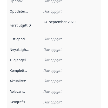
Opphav
:
Ikke oppgitt
Oppdateringsfrekvens
Ikke oppgitt
:
24. september 2020
Først utgitt
:
Denne datoen sier når dataene i dette datasettet 
Sist oppdatert
:
Ikke oppgitt
Nøyaktighet
:
Ikke oppgitt
Tilgjengelighet
:
Ikke oppgitt
Kompletthet
:
Ikke oppgitt
Aktualitet
:
Ikke oppgitt
Relevans
:
Ikke oppgitt
Geografisk avgrensning
:
Ikke oppgitt