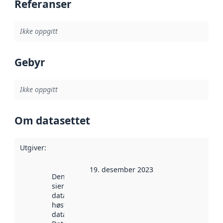
Referanser
Ikke oppgitt
Gebyr
Ikke oppgitt
Om datasettet
Utgiver
:
19. desember 2023
Denne datoen
sier når
datasettet ble
høstet av
data.norge.no.