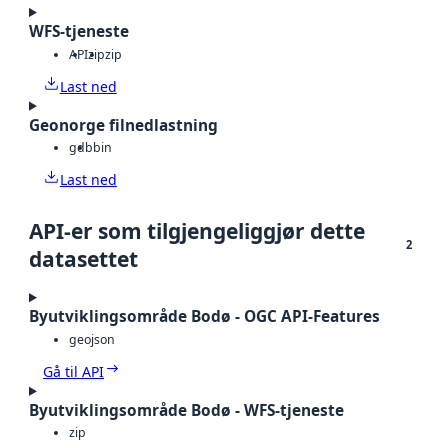
WFS-tjeneste
API
zip
zip
Last ned
Geonorge filnedlastning
gdb
bin
Last ned
API-er som tilgjengeliggjør dette
2
datasettet
Byutviklingsområde Bodø - OGC API-Features
geojson
Gå til API
Byutviklingsområde Bodø - WFS-tjeneste
zip