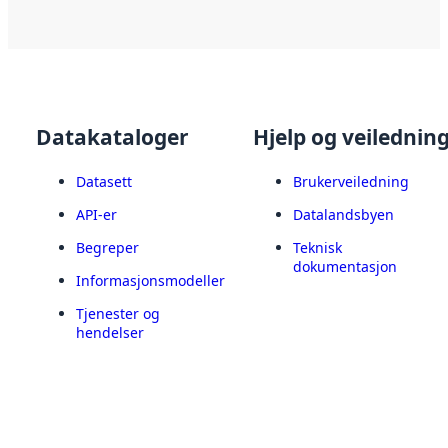
Datakataloger
Hjelp og veilednin
Datasett
Brukerveiledning
API-er
Datalandsbyen
Begreper
Teknisk
dokumentasjon
Informasjonsmodeller
Tjenester og
hendelser