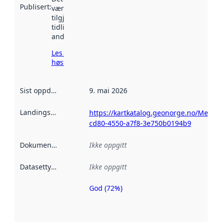
Publisert
:
vært
tilgjengelig
tidligere
andre steder.
Les mer om
høsting her
Sist oppdatert
:
9. mai 2026
Landingsside
:
https://kartkatalog.geonorge.no/Metad
cd80-4550-a7f8-3e750b0194b9
Dokumentasjon
:
Ikke oppgitt
Datasettype
:
Ikke oppgitt
God (72%)
Metadatakvalitet
er en indikator
på hvor godt