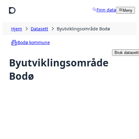
Hopp til hovedinnhold
Finn data
Meny
Hjem
Datasett
Byutviklingsområde Bodø
Bodø kommune
Bruk datasett
Byutviklingsområde
Bodø