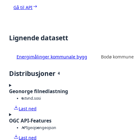
Gå til API
Lignende datasett
Energimålinger kommunale bygg
Bodø kommune
Distribusjoner
4
Geonorge filnedlastning
txt
vnd.sosi
Last ned
OGC API-Features
API
geojson
geojson
Last ned