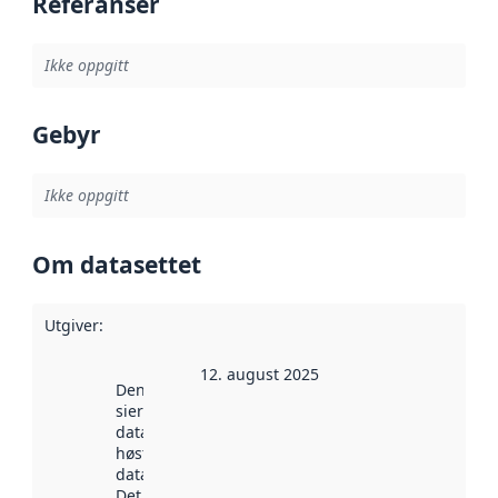
Referanser
Ikke oppgitt
Gebyr
Ikke oppgitt
Om datasettet
Utgiver
:
12. august 2025
Denne datoen
sier når
datasettet ble
høstet av
data.norge.no.
Det kan ha