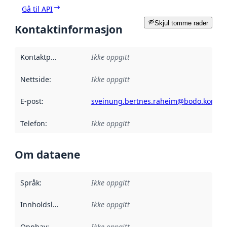
Gå til API
Skjul tomme rader
Kontaktinformasjon
Kontaktpunkt
:
Ikke oppgitt
Nettside
:
Ikke oppgitt
E-post
:
sveinung.bertnes.raheim@bodo.komm
Telefon
:
Ikke oppgitt
Om dataene
Språk
:
Ikke oppgitt
Innholdsleverandører
Ikke oppgitt
:
Opphav
:
Ikke oppgitt