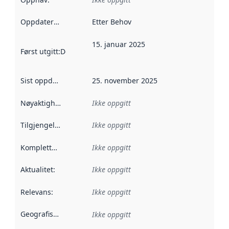
Oppdateringsfrekvens
Etter Behov
:
15. januar 2025
Først utgitt
:
Denne datoen sier når dataene i dette datasettet 
Sist oppdatert
:
25. november 2025
Nøyaktighet
:
Ikke oppgitt
Tilgjengelighet
:
Ikke oppgitt
Kompletthet
:
Ikke oppgitt
Aktualitet
:
Ikke oppgitt
Relevans
:
Ikke oppgitt
Geografisk avgrensning
:
Ikke oppgitt