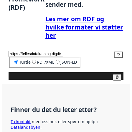
sender med.
(RDF)
Les mer om RDF og
hvilke formater vi støtter
her
Kopier
Turtle
RDF/XML
JSON-LD
Kopier
Finner du det du leter etter?
Ta kontakt
med oss her, eller spør om hjelp i
Datalandsbyen
.