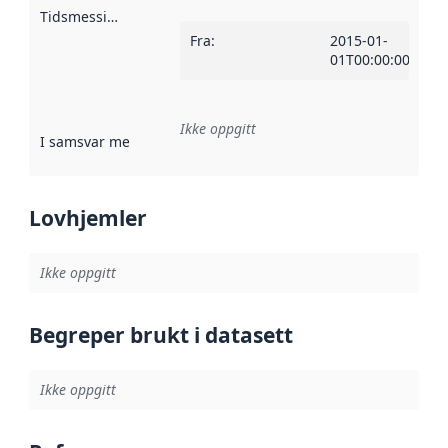
Tidsmessig avgrensning
:
Fra
:
2015-01-
01T00:00:00Z
Ikke oppgitt
I samsvar med
:
Referanse til en implementasjonsregel eller a
Lovhjemler
Ikke oppgitt
Begreper brukt i datasett
Ikke oppgitt