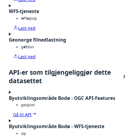
WFS-tjeneste
API
zip
zip
Last ned
Geonorge filnedlastning
gdb
bin
Last ned
API-er som tilgjengeliggjør dette
2
datasettet
Byutviklingsområde Bodø - OGC API-Features
geojson
Gå til API
Byutviklingsområde Bodø - WFS-tjeneste
zip