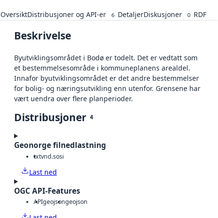
Oversikt
Distribusjoner og API-er
Detaljer
Diskusjoner
RDF
6
0
Beskrivelse
Byutviklingsområdet i Bodø er todelt. Det er vedtatt som
et bestemmelsesområde i kommuneplanens arealdel.
Innafor byutviklingsområdet er det andre bestemmelser
for bolig- og næringsutvikling enn utenfor. Grensene har
vært uendra over flere planperioder.
Distribusjoner
4
Geonorge filnedlastning
txt
vnd.sosi
Last ned
OGC API-Features
API
geojson
geojson
Last ned