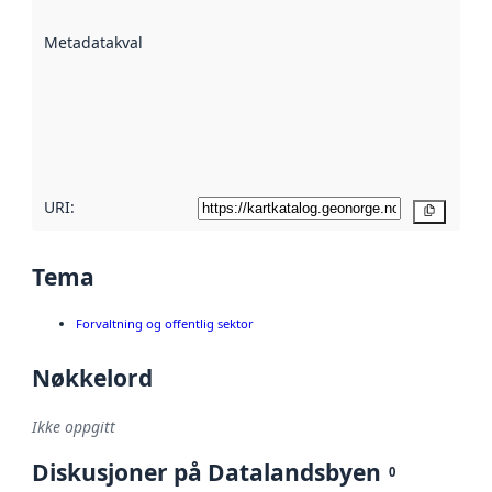
datasettene er
beskrevet ved
Metadatakvalitet
:
hjelp
avmetadata.
Les mer om
metadatakvalitet
her
URI:
Kopier
Tema
Forvaltning og offentlig sektor
Nøkkelord
Ikke oppgitt
Diskusjoner på Datalandsbyen
0