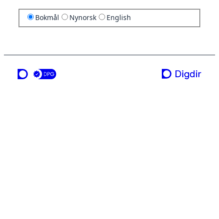
Bokmål
Nynorsk
English
en tjeneste fra