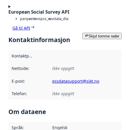
European Social Survey API
parquet
csv
spss_sav
stata_dta
Gå til API
Skjul tomme rader
Kontaktinformasjon
Kontaktpunkt
:
Nettside
:
Ikke oppgitt
E-post
:
essdatasupport@sikt.no
Telefon
:
Ikke oppgitt
Om dataene
Språk
:
Engelsk