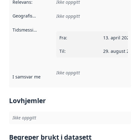
Relevans
:
Ikke oppgitt
Geografisk avgrensning
:
Ikke oppgitt
Tidsmessig avgrensning
:
Fra
:
13. april 2023
Til
:
29. august 2023
Ikke oppgitt
I samsvar med
:
Referanse til en implementasjonsregel eller a
Lovhjemler
Ikke oppgitt
Begreper brukt i datasett