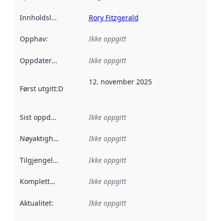
Innholdsleverandører
Rory Fitzgerald
:
Opphav
:
Ikke oppgitt
Oppdateringsfrekvens
Ikke oppgitt
:
12. november 2025
Først utgitt
:
Denne datoen sier når dataene i dette datasettet 
Sist oppdatert
:
Ikke oppgitt
Nøyaktighet
:
Ikke oppgitt
Tilgjengelighet
:
Ikke oppgitt
Kompletthet
:
Ikke oppgitt
Aktualitet
:
Ikke oppgitt