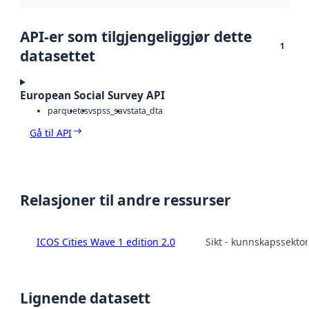
API-er som tilgjengeliggjør dette
1
datasettet
European Social Survey API
parquet
csv
spss_sav
stata_dta
Gå til API
Relasjoner til andre ressurser
ICOS Cities Wave 1 edition 2.0
Sikt - kunnskapssekto
Lignende datasett