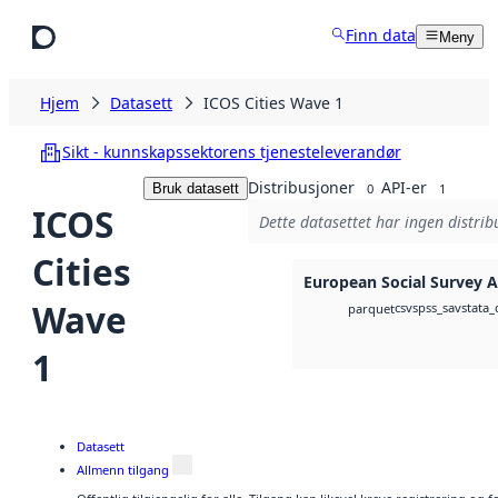
Hopp til hovedinnhold
Finn data
Meny
Hjem
Datasett
ICOS Cities Wave 1
Sikt - kunnskapssektorens tjenesteleverandør
Distribusjoner
API-er
Bruk datasett
0
1
ICOS
Dette datasettet har ingen distrib
Cities
European Social Survey A
Wave
csv
spss_sav
stata_
parquet
1
Datasett
Allmenn tilgang