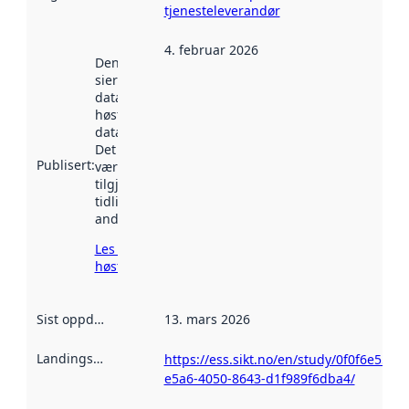
tjenesteleverandør
4. februar 2026
Denne datoen
sier når
datasettet ble
høstet av
data.norge.no.
Det kan ha
Publisert
:
vært
tilgjengelig
tidligere
andre steder.
Les mer om
høsting her
Sist oppdatert
:
13. mars 2026
Landingsside
:
https://ess.sikt.no/en/study/0f0f6e55-
e5a6-4050-8643-d1f989f6dba4/