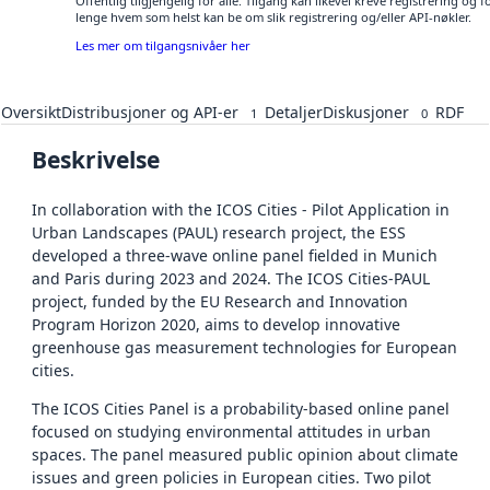
Offentlig tilgjengelig for alle. Tilgang kan likevel kreve registrering og 
lenge hvem som helst kan be om slik registrering og/eller API-nøkler.
Les mer om tilgangsnivåer her
Oversikt
Distribusjoner og API-er
Detaljer
Diskusjoner
RDF
1
0
Beskrivelse
In collaboration with the ICOS Cities - Pilot Application in
Urban Landscapes (PAUL) research project, the ESS
developed a three-wave online panel fielded in Munich
and Paris during 2023 and 2024. The ICOS Cities-PAUL
project, funded by the EU Research and Innovation
Program Horizon 2020, aims to develop innovative
greenhouse gas measurement technologies for European
cities.
The ICOS Cities Panel is a probability-based online panel
focused on studying environmental attitudes in urban
spaces. The panel measured public opinion about climate
issues and green policies in European cities. Two pilot