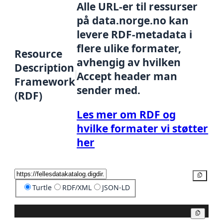
Alle URL-er til ressurser
på data.norge.no kan
levere RDF-metadata i
flere ulike formater,
Resource
avhengig av hvilken
Description
Accept header man
Framework
sender med.
(RDF)
Les mer om RDF og
hvilke formater vi støtter
her
Kopier
Turtle
RDF/XML
JSON-LD
Kopier