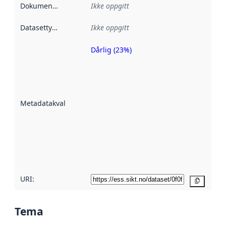
Dokumentasjon
:
Ikke oppgitt
Datasettype
:
Ikke oppgitt
Dårlig (23%)
Metadatakvalitet
er en indikator
på hvor godt
datasettene er
beskrevet ved
Metadatakvalitet
:
hjelp
avmetadata.
Les mer om
metadatakvalitet
her
URI:
Kopier
Tema