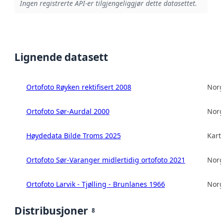
Ingen registrerte API-er tilgjengeliggjør dette datasettet.
Lignende datasett
Ortofoto Røyken rektifisert 2008
Norg
Ortofoto Sør-Aurdal 2000
Norg
Høydedata Bilde Troms 2025
Kart
Ortofoto Sør-Varanger midlertidig ortofoto 2021
Norg
Ortofoto Larvik - Tjølling - Brunlanes 1966
Norg
Distribusjoner
8