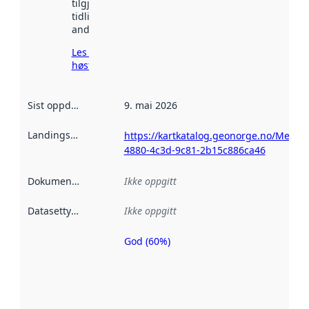
tilgjengelig
tidligere
andre steder.
Les mer om
høsting her
Sist oppdatert
:
9. mai 2026
Landingsside
:
https://kartkatalog.geonorge.no/Metad
4880-4c3d-9c81-2b15c886ca46
Dokumentasjon
:
Ikke oppgitt
Datasettype
:
Ikke oppgitt
God (60%)
Metadatakvalitet
er en indikator
på hvor godt
datasettene er
beskrevet ved