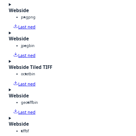
Webside
png
png
Last ned
Webside
jpeg
bin
Last ned
Webside Tiled TIFF
octet
bin
Last ned
Webside
geotiff
bin
Last ned
Webside
tiff
tif