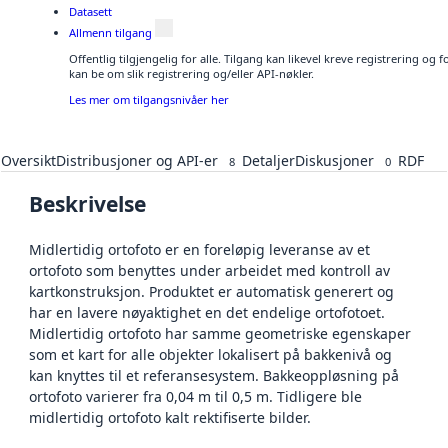
Datasett
Allmenn tilgang
Offentlig tilgjengelig for alle. Tilgang kan likevel kreve registrering o
kan be om slik registrering og/eller API-nøkler.
Les mer om tilgangsnivåer her
Oversikt
Distribusjoner og API-er
Detaljer
Diskusjoner
RDF
8
0
Beskrivelse
Midlertidig ortofoto er en foreløpig leveranse av et
ortofoto som benyttes under arbeidet med kontroll av
kartkonstruksjon. Produktet er automatisk generert og
har en lavere nøyaktighet en det endelige ortofotoet.
Midlertidig ortofoto har samme geometriske egenskaper
som et kart for alle objekter lokalisert på bakkenivå og
kan knyttes til et referansesystem. Bakkeoppløsning på
ortofoto varierer fra 0,04 m til 0,5 m. Tidligere ble
midlertidig ortofoto kalt rektifiserte bilder.