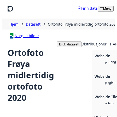
Hopp til hovedinnhold
Finn data
Meny
Hjem
Datasett
Ortofoto Frøya midlertidig ortofoto 202
Norge i bilder
Distribusjoner
AP
Bruk datasett
8
Ortofoto
Webside
Frøya
png
png
midlertidig
Webside
bin
ortofoto
jpeg
2020
Webside Tile
bin
octet