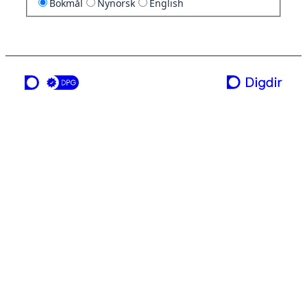
Bokmål
Nynorsk
English
en tjeneste fra