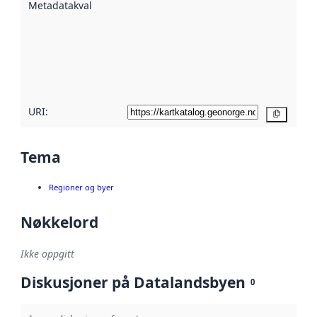
Metadatakvalitet
:
hjelp
avmetadata.
Les mer om
metadatakvalitet
her
URI:
Kopier
Tema
Regioner og byer
Nøkkelord
Ikke oppgitt
Diskusjoner på Datalandsbyen
0