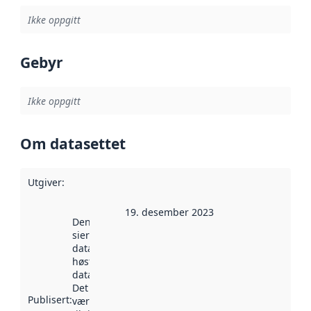
Ikke oppgitt
Gebyr
Ikke oppgitt
Om datasettet
Utgiver
:
19. desember 2023
Denne datoen
sier når
datasettet ble
høstet av
data.norge.no.
Det kan ha
Publisert
:
vært