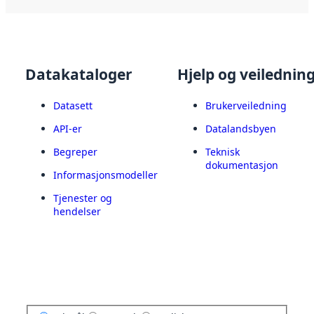
Datakataloger
Hjelp og veilednin
Datasett
Brukerveiledning
API-er
Datalandsbyen
Begreper
Teknisk
dokumentasjon
Informasjonsmodeller
Tjenester og
hendelser