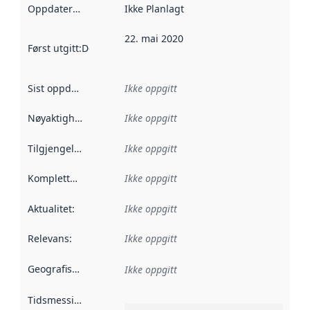
Oppdateringsfrekvens
Ikke Planlagt
:
22. mai 2020
Først utgitt
:
Denne datoen sier når dataene i dette datasettet 
Sist oppdatert
:
Ikke oppgitt
Nøyaktighet
:
Ikke oppgitt
Tilgjengelighet
:
Ikke oppgitt
Kompletthet
:
Ikke oppgitt
Aktualitet
:
Ikke oppgitt
Relevans
:
Ikke oppgitt
Geografisk avgrensning
:
Ikke oppgitt
Tidsmessig avgrensning
: