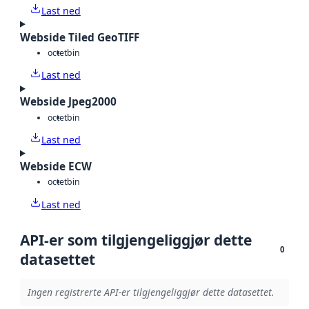
Last ned
Webside Tiled GeoTIFF
octet
bin
Last ned
Webside Jpeg2000
octet
bin
Last ned
Webside ECW
octet
bin
Last ned
API-er som tilgjengeliggjør dette
0
datasettet
Ingen registrerte API-er tilgjengeliggjør dette datasettet.