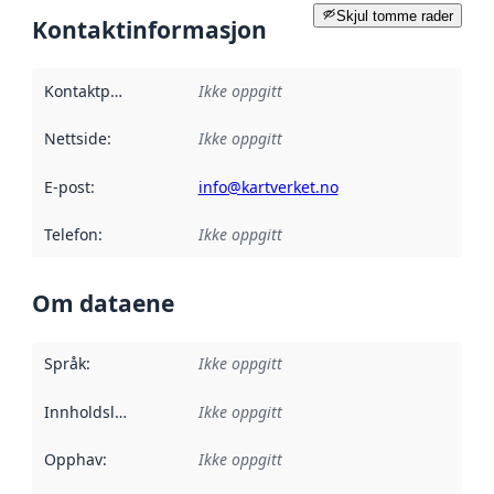
Skjul tomme rader
Kontaktinformasjon
Kontaktpunkt
:
Ikke oppgitt
Nettside
:
Ikke oppgitt
E-post
:
info@kartverket.no
Telefon
:
Ikke oppgitt
Om dataene
Språk
:
Ikke oppgitt
Innholdsleverandører
Ikke oppgitt
:
Opphav
:
Ikke oppgitt