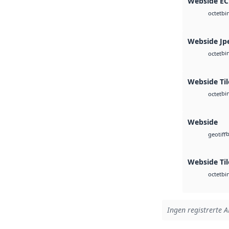
Webside E
bi
octet
Webside Jp
bi
octet
Webside Til
bi
octet
Webside
b
geotiff
Webside Ti
bi
octet
Ingen registrerte A