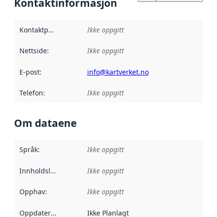
Kontaktinformasjon
Kontaktpunkt
:
Ikke oppgitt
Nettside
:
Ikke oppgitt
E-post
:
info@kartverket.no
Telefon
:
Ikke oppgitt
Om dataene
Språk
:
Ikke oppgitt
Innholdsleverandører
Ikke oppgitt
:
Opphav
:
Ikke oppgitt
Oppdateringsfrekvens
Ikke Planlagt
: