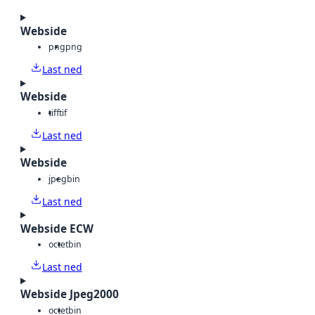
Webside
png
png
Last ned
Webside
tiff
tif
Last ned
Webside
jpeg
bin
Last ned
Webside ECW
octet
bin
Last ned
Webside Jpeg2000
octet
bin