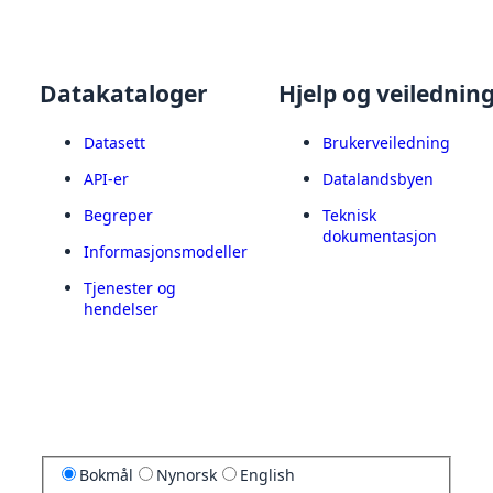
Datakataloger
Hjelp og veilednin
Datasett
Brukerveiledning
API-er
Datalandsbyen
Begreper
Teknisk
dokumentasjon
Informasjonsmodeller
Tjenester og
hendelser
Bokmål
Nynorsk
English