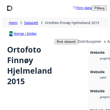
Hopp til hovedinnhold
Finn data
Meny
Hjem
Datasett
Ortofoto Finnøy Hjelmeland 2015
Norge i bilder
Distribusjoner
A
Bruk datasett
8
Ortofoto
Webside
Finnøy
pn
png
Hjelmeland
Webside
tif
2015
tiff
Webside
bin
jpeg