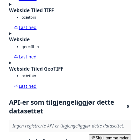
Webside Tiled TIFF
octet
bin
Last ned
Webside
geotiff
bin
Last ned
Webside Tiled GeoTIFF
octet
bin
Last ned
API-er som tilgjengeliggjør dette
0
datasettet
Ingen registrerte API-er tilgjengeliggjør dette datasettet.
Skjul tomme rader