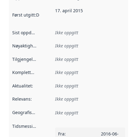
17. april 2015
Først utgitt
:
Denne datoen sier når dataene i dette datasettet 
Sist oppdatert
:
Ikke oppgitt
Nøyaktighet
:
Ikke oppgitt
Tilgjengelighet
:
Ikke oppgitt
Kompletthet
:
Ikke oppgitt
Aktualitet
:
Ikke oppgitt
Relevans
:
Ikke oppgitt
Geografisk avgrensning
:
Ikke oppgitt
Tidsmessig avgrensning
:
Fra
:
2016-06-