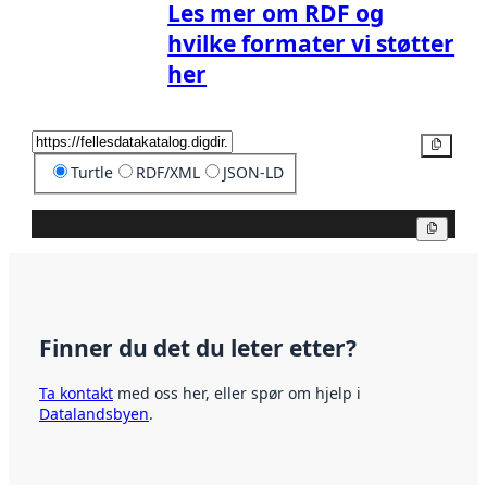
Les mer om RDF og
hvilke formater vi støtter
her
Kopier
Turtle
RDF/XML
JSON-LD
Kopier
Finner du det du leter etter?
Ta kontakt
med oss her, eller spør om hjelp i
Datalandsbyen
.