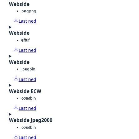
Webside
png
png
Last ned
Webside
tiff
tif
Last ned
Webside
jpeg
bin
Last ned
Webside ECW
octet
bin
Last ned
Webside Jpeg2000
octet
bin
Last ned