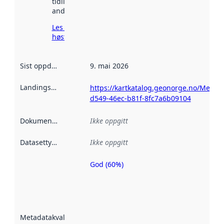
tidligere
andre steder.
Les mer om
høsting her
Sist oppdatert
:
9. mai 2026
Landingsside
:
https://kartkatalog.geonorge.no/Metad
d549-46ec-b81f-8fc7a6b09104
Dokumentasjon
:
Ikke oppgitt
Datasettype
:
Ikke oppgitt
God (60%)
Metadatakvalitet
er en indikator
på hvor godt
datasettene er
beskrevet ved
Metadatakvalitet
:
hjelp