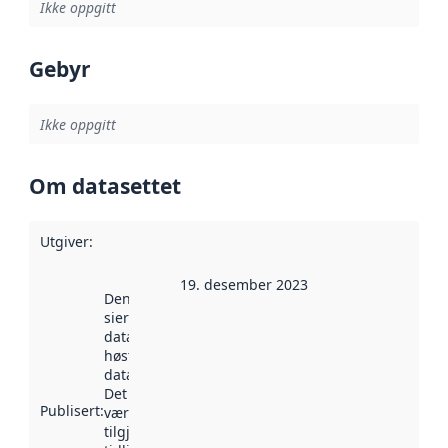
Ikke oppgitt
Gebyr
Ikke oppgitt
Om datasettet
Utgiver
:
19. desember 2023
Denne datoen
sier når
datasettet ble
høstet av
data.norge.no.
Det kan ha
Publisert
:
vært
tilgjengelig