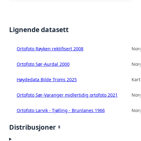
Lignende datasett
Ortofoto Røyken rektifisert 2008
Norg
Ortofoto Sør-Aurdal 2000
Norg
Høydedata Bilde Troms 2025
Kart
Ortofoto Sør-Varanger midlertidig ortofoto 2021
Norg
Ortofoto Larvik - Tjølling - Brunlanes 1966
Norg
Distribusjoner
8