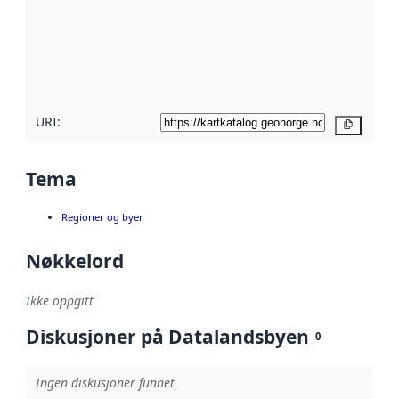
avmetadata.
Les mer om
metadatakvalitet
her
URI:
Kopier
Tema
Regioner og byer
Nøkkelord
Ikke oppgitt
Diskusjoner på Datalandsbyen
0
Ingen diskusjoner funnet