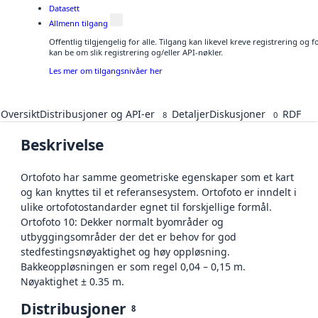
Datasett
Allmenn tilgang
Offentlig tilgjengelig for alle. Tilgang kan likevel kreve registrering o
kan be om slik registrering og/eller API-nøkler.
Les mer om tilgangsnivåer her
Oversikt
Distribusjoner og API-er
Detaljer
Diskusjoner
RDF
8
0
Beskrivelse
Ortofoto har samme geometriske egenskaper som et kart
og kan knyttes til et referansesystem. Ortofoto er inndelt i
ulike ortofotostandarder egnet til forskjellige formål.
Ortofoto 10: Dekker normalt byområder og
utbyggingsområder der det er behov for god
stedfestingsnøyaktighet og høy oppløsning.
Bakkeoppløsningen er som regel 0,04 – 0,15 m.
Nøyaktighet ± 0.35 m.
Distribusjoner
8