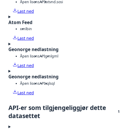
Åpen lisens
API
txt
vnd.sosi
Last ned
Atom Feed
xml
bin
Last ned
Geonorge nedlastning
Åpen lisens
API
gml
gml
Last ned
Geonorge nedlastning
Åpen lisens
API
sql
sql
Last ned
API-er som tilgjengeliggjør dette
1
datasettet