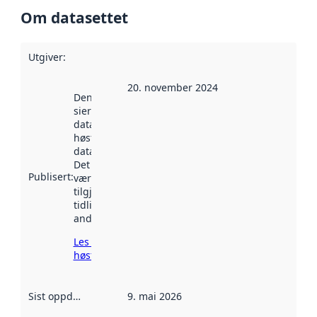
Om datasettet
Utgiver
:
20. november 2024
Denne datoen
sier når
datasettet ble
høstet av
data.norge.no.
Det kan ha
Publisert
:
vært
tilgjengelig
tidligere
andre steder.
Les mer om
høsting her
Sist oppdatert
:
9. mai 2026