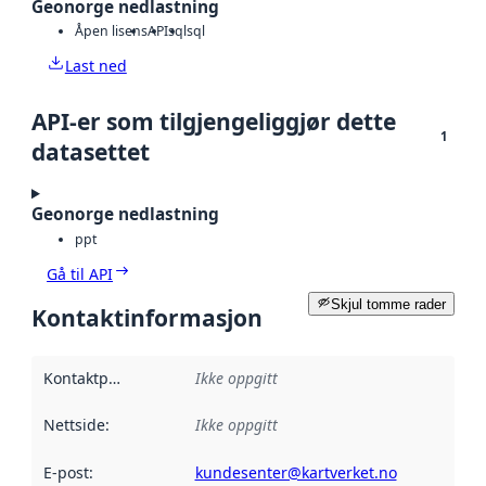
Geonorge nedlastning
Åpen lisens
API
sql
sql
Last ned
API-er som tilgjengeliggjør dette
1
datasettet
Geonorge nedlastning
ppt
Gå til API
Skjul tomme rader
Kontaktinformasjon
Kontaktpunkt
:
Ikke oppgitt
Nettside
:
Ikke oppgitt
E-post
:
kundesenter@kartverket.no