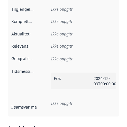
Tilgjengelighet
:
Ikke oppgitt
Kompletthet
:
Ikke oppgitt
Aktualitet
:
Ikke oppgitt
Relevans
:
Ikke oppgitt
Geografisk avgrensning
:
Ikke oppgitt
Tidsmessig avgrensning
:
Fra
:
2024-12-
09T00:00:00Z
Ikke oppgitt
I samsvar med
:
Referanse til en implementasjonsregel eller a