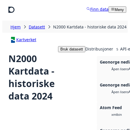
Hopp til hovedinnhold
Finn data
Meny
Hjem
Datasett
N2000 Kartdata - historiske data 2024
Kartverket
Distribusjoner
API-e
Bruk datasett
5
N2000
Geonorge nedl
Kartdata -
Åpen lisens
historiske
Geonorge nedl
data 2024
Åpen lisens
Atom Feed
bin
xml