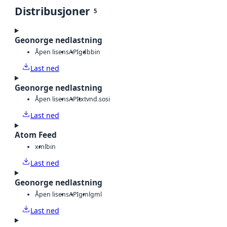
Distribusjoner
5
Geonorge nedlastning
Åpen lisens
API
gdb
bin
Last ned
Geonorge nedlastning
Åpen lisens
API
txt
vnd.sosi
Last ned
Atom Feed
xml
bin
Last ned
Geonorge nedlastning
Åpen lisens
API
gml
gml
Last ned