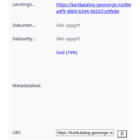
Landingsside
:
https://kartkatalog.geonorge.no/Metad
a4f9-4869-b344-903331e9fe8e
Dokumentasjon
:
Ikke oppgitt
Datasettype
:
Ikke oppgitt
God (74%)
Metadatakvalitet
er en indikator
på hvor godt
datasettene er
beskrevet ved
Metadatakvalitet
:
hjelp
avmetadata.
Les mer om
metadatakvalitet
her
URI:
Kopier