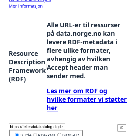
Mer informasjon
Alle URL-er til ressurser
på data.norge.no kan
levere RDF-metadata i
flere ulike formater,
Resource
avhengig av hvilken
Description
Accept header man
Framework
sender med.
(RDF)
Les mer om RDF og
hvilke formater vi støtter
her
Kopier
Turtle
RDF/XML
JSON-LD