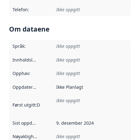
Telefon
:
Ikke oppgitt
Om dataene
Språk
:
Ikke oppgitt
Innholdsleverandører
Ikke oppgitt
:
Opphav
:
Ikke oppgitt
Oppdateringsfrekvens
Ikke Planlagt
:
Ikke oppgitt
Først utgitt
:
Denne datoen sier når dataene i dette datasettet 
Sist oppdatert
:
9. desember 2024
Nøyaktighet
:
Ikke oppgitt