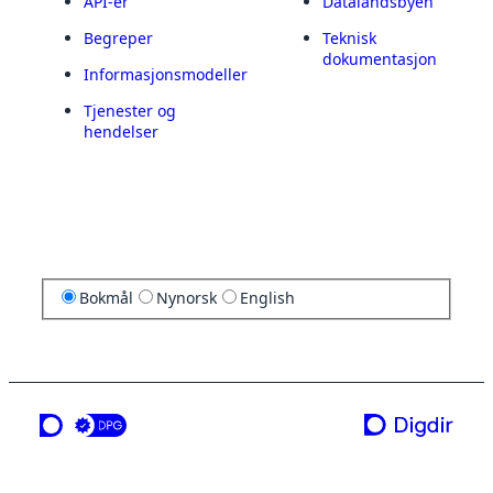
API-er
Datalandsbyen
Begreper
Teknisk
dokumentasjon
Informasjonsmodeller
Tjenester og
hendelser
Bokmål
Nynorsk
English
en tjeneste fra