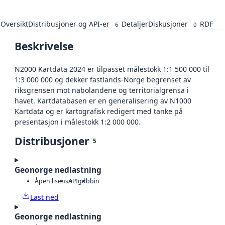
Oversikt
Distribusjoner og API-er
Detaljer
Diskusjoner
RDF
6
0
Beskrivelse
N2000 Kartdata 2024 er tilpasset målestokk 1:1 500 000 til
1:3 000 000 og dekker fastlands-Norge begrenset av
riksgrensen mot nabolandene og territorialgrensa i
havet. Kartdatabasen er en generalisering av N1000
Kartdata og er kartografisk redigert med tanke på
presentasjon i målestokk 1:2 000 000.
Distribusjoner
5
Geonorge nedlastning
Åpen lisens
API
gdb
bin
Last ned
Geonorge nedlastning