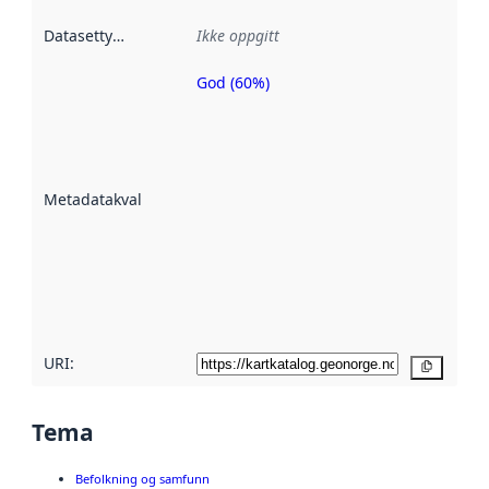
Datasettype
:
Ikke oppgitt
God (60%)
Metadatakvalitet
er en indikator
på hvor godt
datasettene er
beskrevet ved
Metadatakvalitet
:
hjelp
avmetadata.
Les mer om
metadatakvalitet
her
URI:
Kopier
Tema
Befolkning og samfunn