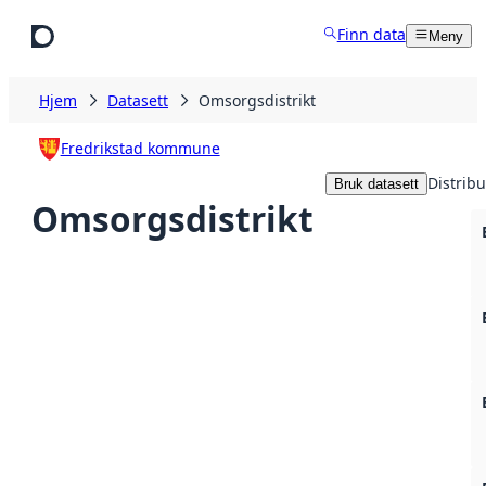
Hopp til hovedinnhold
Finn data
Meny
Hjem
Datasett
Omsorgsdistrikt
Fredrikstad kommune
Distrib
Bruk datasett
Omsorgsdistrikt