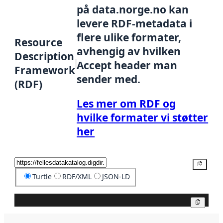
på data.norge.no kan
levere RDF-metadata i
flere ulike formater,
Resource
avhengig av hvilken
Description
Accept header man
Framework
sender med.
(RDF)
Les mer om RDF og
hvilke formater vi støtter
her
Kopier
Turtle
RDF/XML
JSON-LD
Kopier