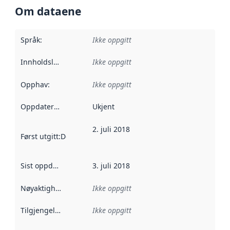
Om dataene
Språk
:
Ikke oppgitt
Innholdsleverandører
Ikke oppgitt
:
Opphav
:
Ikke oppgitt
Oppdateringsfrekvens
Ukjent
:
2. juli 2018
Først utgitt
:
Denne datoen sier når dataene i dette datasettet 
Sist oppdatert
:
3. juli 2018
Nøyaktighet
:
Ikke oppgitt
Tilgjengelighet
:
Ikke oppgitt