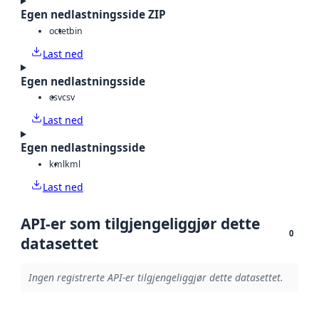
Egen nedlastningsside ZIP
octet
bin
Last ned
Egen nedlastningsside
csv
csv
Last ned
Egen nedlastningsside
kml
kml
Last ned
API-er som tilgjengeliggjør dette
0
datasettet
Ingen registrerte API-er tilgjengeliggjør dette datasettet.