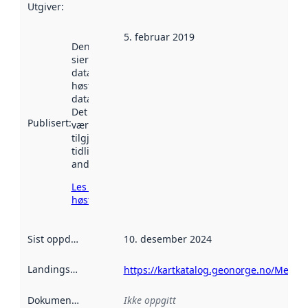
Utgiver
:
5. februar 2019
Denne datoen
sier når
datasettet ble
høstet av
data.norge.no.
Det kan ha
Publisert
:
vært
tilgjengelig
tidligere
andre steder.
Les mer om
høsting her
Sist oppdatert
:
10. desember 2024
Landingsside
:
https://kartkatalog.geonorge.no/Meta
Dokumentasjon
:
Ikke oppgitt