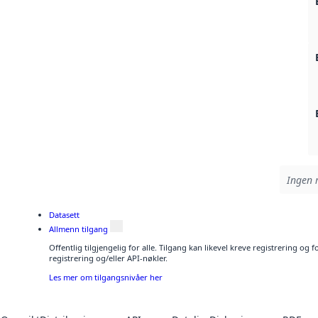
Ingen r
Datasett
Allmenn tilgang
Offentlig tilgjengelig for alle. Tilgang kan likevel kreve registrering o
registrering og/eller API-nøkler.
Les mer om tilgangsnivåer her