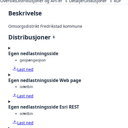
Oversikt
Distribusjoner og API-er
Detaljer
Diskusjoner
RDF
6
0
Beskrivelse
Omsorgsdistrikt Fredrikstad kommune
Distribusjoner
6
Egen nedlastningsside
geojson
geojson
Last ned
Egen nedlastningsside Web page
octet
bin
Last ned
Egen nedlastningsside Esri REST
octet
bin
Last ned