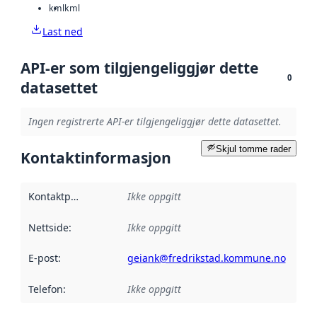
kml
kml
Last ned
API-er som tilgjengeliggjør dette
0
datasettet
Ingen registrerte API-er tilgjengeliggjør dette datasettet.
Skjul tomme rader
Kontaktinformasjon
Kontaktpunkt
:
Ikke oppgitt
Nettside
:
Ikke oppgitt
E-post
:
geiank@fredrikstad.kommune.no
Telefon
:
Ikke oppgitt