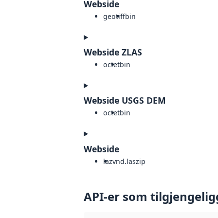
Webside
geotiff
bin
Webside ZLAS
octet
bin
Webside USGS DEM
octet
bin
Webside
laz
vnd.laszip
API-er som tilgjengelig