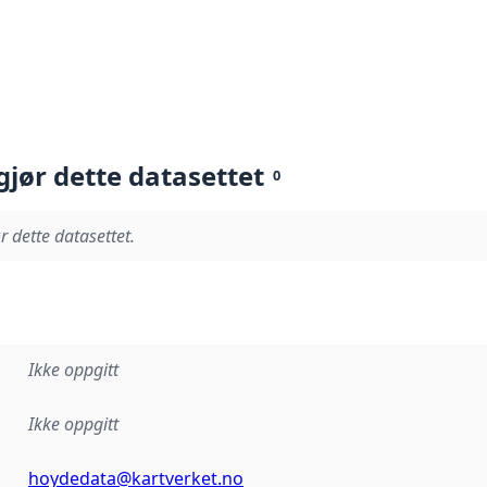
gjør dette datasettet
0
r dette datasettet.
Ikke oppgitt
Ikke oppgitt
hoydedata@kartverket.no