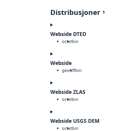
Distribusjoner
5
Webside DTED
octet
bin
Webside
geotiff
bin
Webside ZLAS
octet
bin
Webside USGS DEM
octet
bin