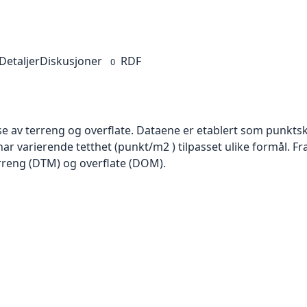
Detaljer
Diskusjoner
RDF
0
se av terreng og overflate. Dataene er etablert som punktsk
har varierende tetthet (punkt/m2 ) tilpasset ulike formål. F
rreng (DTM) og overflate (DOM).