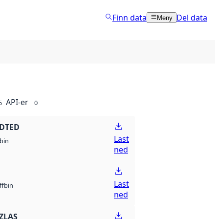
Finn data
Del data
Meny
API-er
5
0
 DTED
Last
bin
ned
Last
bin
ff
ned
ZLAS