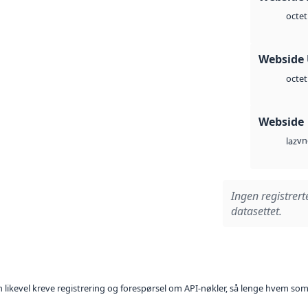
octet
Webside
octet
Webside
vn
laz
Ingen registrert
datasettet.
kan likevel kreve registrering og forespørsel om API-nøkler, så lenge hvem som