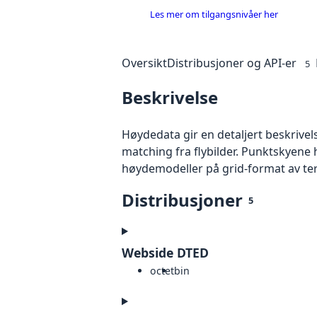
Les mer om tilgangsnivåer her
Oversikt
Distribusjoner og API-er
5
Beskrivelse
Høydedata gir en detaljert beskrivel
matching fra flybilder. Punktskyene 
høydemodeller på grid-format av te
Distribusjoner
5
Webside DTED
octet
bin