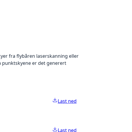
yer fra flybåren laserskanning eller
ra punktskyene er det generert
Last ned
Last ned