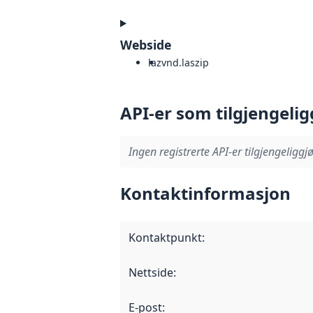
Webside
laz
vnd.laszip
API-er som tilgjengelig
Ingen registrerte API-er tilgjengeliggjø
Kontaktinformasjon
Kontaktpunkt
:
Nettside
:
E-post
: