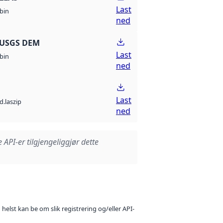
Last
bin
ned
 USGS DEM
Last
bin
ned
Last
d.laszip
ned
e API-er tilgjengeliggjør dette
 helst kan be om slik registrering og/eller API-