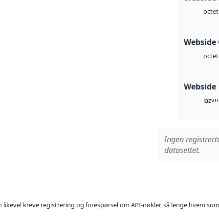
octet
Webside 
octet
Webside
vn
laz
Ingen registrert
datasettet.
kan likevel kreve registrering og forespørsel om API-nøkler, så lenge hvem som