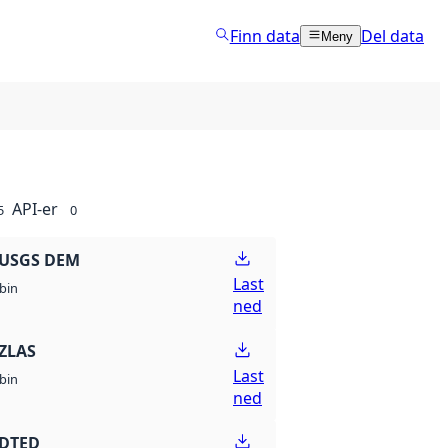
Finn data
Del data
Meny
API-er
5
0
 USGS DEM
Last
bin
ned
ZLAS
Last
bin
ned
 DTED