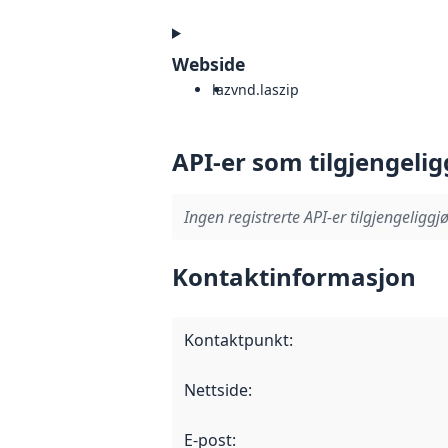
Webside
laz
vnd.laszip
API-er som tilgjengelig
Ingen registrerte API-er tilgjengeliggjø
Kontaktinformasjon
Kontaktpunkt
:
Nettside
:
E-post
: