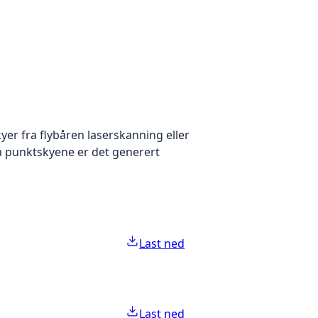
yer fra flybåren laserskanning eller
ra punktskyene er det generert
Last ned
Last ned