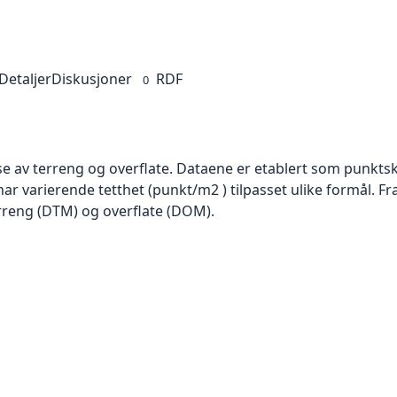
Detaljer
Diskusjoner
RDF
0
se av terreng og overflate. Dataene er etablert som punktsk
har varierende tetthet (punkt/m2 ) tilpasset ulike formål. F
rreng (DTM) og overflate (DOM).