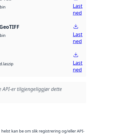
Last
bin
ned
GeoTIFF
Last
bin
ned
Last
d.laszip
ned
e API-er tilgjengeliggjør dette
 helst kan be om slik registrering og/eller API-