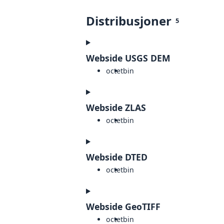
Distribusjoner
5
Webside USGS DEM
octet
bin
Webside ZLAS
octet
bin
Webside DTED
octet
bin
Webside GeoTIFF
octet
bin