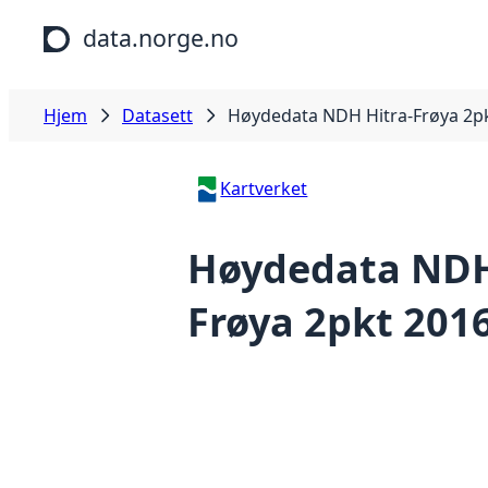
Hopp til hovedinnhold
data.norge.no
Hjem
Datasett
Høydedata NDH Hitra-Frøya 2p
Kartverket
Høydedata NDH
Frøya 2pkt 201