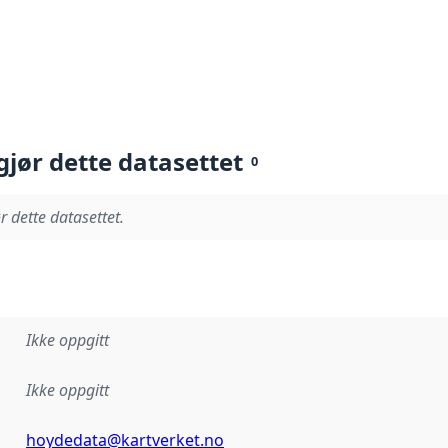
gjør dette datasettet
0
r dette datasettet.
Ikke oppgitt
Ikke oppgitt
hoydedata@kartverket.no