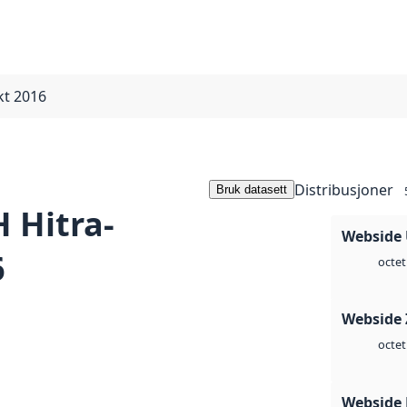
kt 2016
Distribusjoner
Bruk datasett
 Hitra-
Webside
6
octet
Webside 
octet
Webside