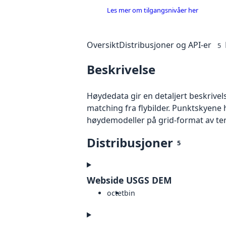
Les mer om tilgangsnivåer her
Oversikt
Distribusjoner og API-er
5
Beskrivelse
Høydedata gir en detaljert beskrivel
matching fra flybilder. Punktskyene 
høydemodeller på grid-format av te
Distribusjoner
5
Webside USGS DEM
octet
bin