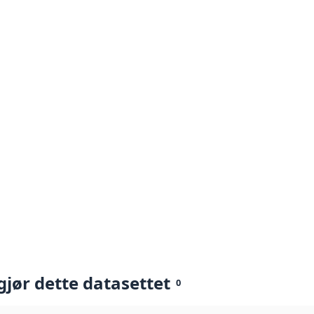
gjør dette datasettet
0