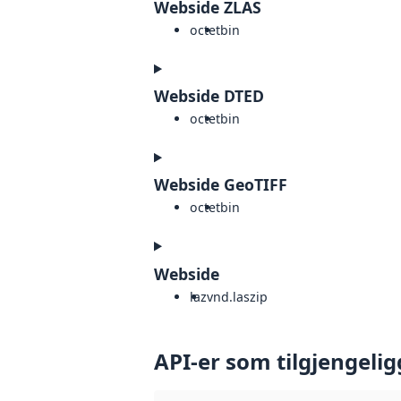
Webside ZLAS
octet
bin
Webside DTED
octet
bin
Webside GeoTIFF
octet
bin
Webside
laz
vnd.laszip
API-er som tilgjengelig