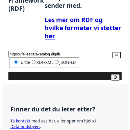
Framework
sender med.
(RDF)
Les mer om RDF og
hvilke formater vi støtter
her
Kopier
Turtle
RDF/XML
JSON-LD
Kopier
Finner du det du leter etter?
Ta kontakt
med oss her, eller spør om hjelp i
Datalandsbyen
.