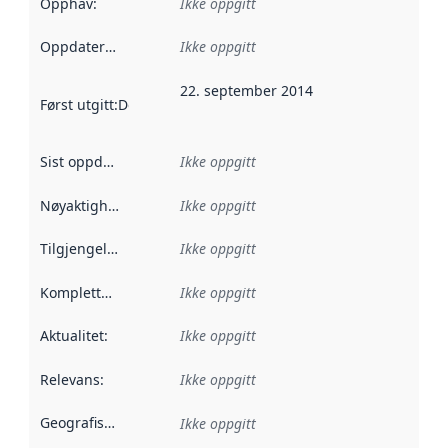
Opphav
:
Ikke oppgitt
Oppdateringsfrekvens
Ikke oppgitt
:
22. september 2014
Først utgitt
:
Denne datoen sier når dataene i dette datasettet 
Sist oppdatert
:
Ikke oppgitt
Nøyaktighet
:
Ikke oppgitt
Tilgjengelighet
:
Ikke oppgitt
Kompletthet
:
Ikke oppgitt
Aktualitet
:
Ikke oppgitt
Relevans
:
Ikke oppgitt
Geografisk avgrensning
:
Ikke oppgitt