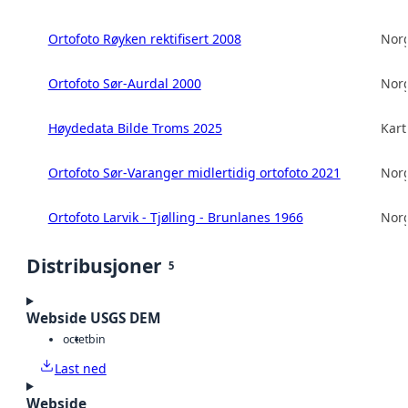
Ortofoto Røyken rektifisert 2008
Norg
Ortofoto Sør-Aurdal 2000
Norg
Høydedata Bilde Troms 2025
Kart
Ortofoto Sør-Varanger midlertidig ortofoto 2021
Norg
Ortofoto Larvik - Tjølling - Brunlanes 1966
Norg
Distribusjoner
5
Webside USGS DEM
octet
bin
Last ned
Webside