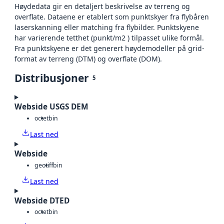
Høydedata gir en detaljert beskrivelse av terreng og
overflate. Dataene er etablert som punktskyer fra flybåren
laserskanning eller matching fra flybilder. Punktskyene
har varierende tetthet (punkt/m2 ) tilpasset ulike formål.
Fra punktskyene er det generert høydemodeller på grid-
format av terreng (DTM) og overflate (DOM).
Distribusjoner
5
Webside USGS DEM
octet
bin
Last ned
Webside
geotiff
bin
Last ned
Webside DTED
octet
bin