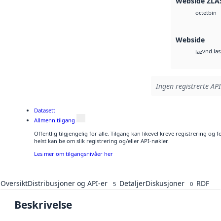
Webside ZLA
bin
octet
Webside
vnd.las
laz
Ingen registrerte API
Datasett
Allmenn tilgang
Offentlig tilgjengelig for alle. Tilgang kan likevel kreve registrering o
helst kan be om slik registrering og/eller API-nøkler.
Les mer om tilgangsnivåer her
Oversikt
Distribusjoner og API-er
Detaljer
Diskusjoner
RDF
5
0
Beskrivelse