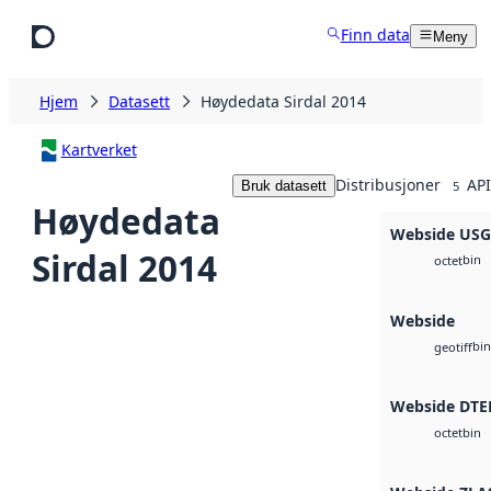
Hopp til hovedinnhold
Finn data
Meny
Hjem
Datasett
Høydedata Sirdal 2014
Kartverket
Distribusjoner
API
Bruk datasett
5
Høydedata
Webside US
Sirdal 2014
bin
octet
Webside
bin
geotiff
Webside DTE
bin
octet