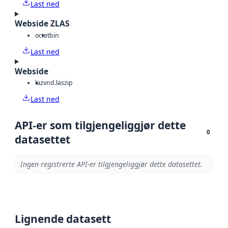
Last ned
Webside ZLAS
octet
bin
Last ned
Webside
laz
vnd.laszip
Last ned
API-er som tilgjengeliggjør dette
0
datasettet
Ingen registrerte API-er tilgjengeliggjør dette datasettet.
Lignende datasett