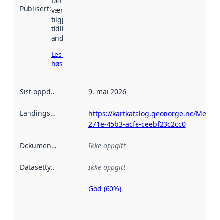
Det kan ha
Publisert
:
vært
tilgjengelig
tidligere
andre steder.
Les mer om
høsting her
Sist oppdatert
:
9. mai 2026
Landingsside
:
https://kartkatalog.geonorge.no/Metad
271e-45b3-acfe-ceebf23c2cc0
Dokumentasjon
:
Ikke oppgitt
Datasettype
:
Ikke oppgitt
God (60%)
Metadatakvalitet
er en indikator
på hvor godt