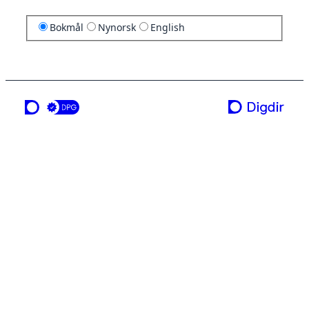
Bokmål
Nynorsk
English
en tjeneste fra