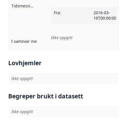
Tidsmessig avgrensning
:
Fra
:
2016-03-
16T00:00:00Z
Ikke oppgitt
I samsvar med
:
Referanse til en implementasjonsregel eller a
Lovhjemler
Ikke oppgitt
Begreper brukt i datasett
Ikke oppgitt