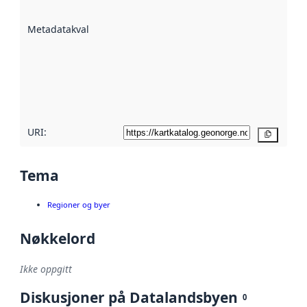
datasettene er
beskrevet ved
Metadatakvalitet
:
hjelp
avmetadata.
Les mer om
metadatakvalitet
her
URI:
Kopier
Tema
Regioner og byer
Nøkkelord
Ikke oppgitt
Diskusjoner på Datalandsbyen
0