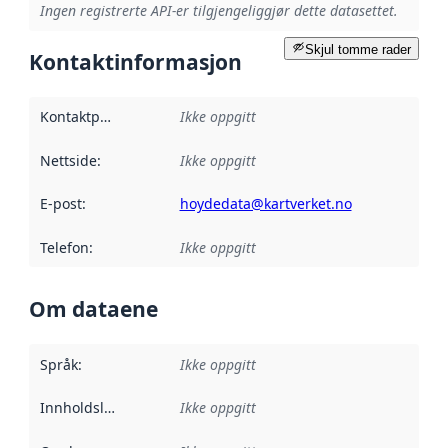
Ingen registrerte API-er tilgjengeliggjør dette datasettet.
Skjul tomme rader
Kontaktinformasjon
Kontaktpunkt
:
Ikke oppgitt
Nettside
:
Ikke oppgitt
E-post
:
hoydedata@kartverket.no
Telefon
:
Ikke oppgitt
Om dataene
Språk
:
Ikke oppgitt
Innholdsleverandører
Ikke oppgitt
: