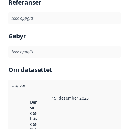
Referanser
Ikke oppgitt
Gebyr
Ikke oppgitt
Om datasettet
Utgiver
:
19. desember 2023
Denne datoen
sier når
datasettet ble
høstet av
data.norge.no.