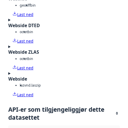
geotiff
bin
Last ned
Webside DTED
octet
bin
Last ned
Webside ZLAS
octet
bin
Last ned
Webside
laz
vnd.laszip
Last ned
API-er som tilgjengeliggjør dette
0
datasettet