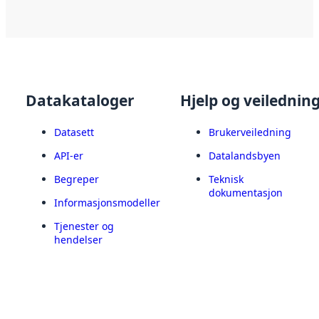
Datakataloger
Hjelp og veilednin
Datasett
Brukerveiledning
API-er
Datalandsbyen
Begreper
Teknisk
dokumentasjon
Informasjonsmodeller
Tjenester og
hendelser