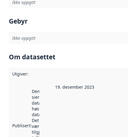
Ikke oppgitt
Gebyr
Ikke oppgitt
Om datasettet
Utgiver
:
19. desember 2023
Denne datoen
sier når
datasettet ble
høstet av
data.norge.no.
Det kan ha
Publisert
:
vært
tilgjengelig