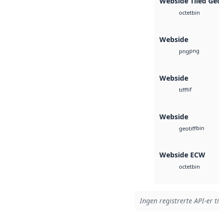
Webside Tiled Ge
bin
octet
Webside
png
png
Webside
tif
tiff
Webside
bin
geotiff
Webside ECW
bin
octet
Ingen registrerte API-er t