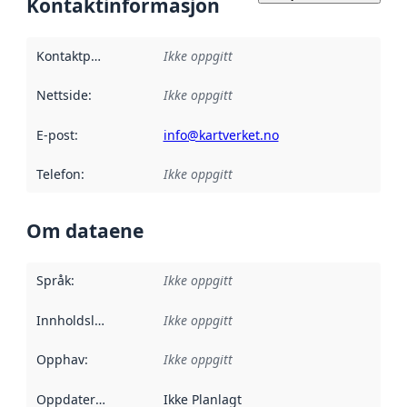
Kontaktinformasjon
Kontaktpunkt
:
Ikke oppgitt
Nettside
:
Ikke oppgitt
E-post
:
info@kartverket.no
Telefon
:
Ikke oppgitt
Om dataene
Språk
:
Ikke oppgitt
Innholdsleverandører
Ikke oppgitt
:
Opphav
:
Ikke oppgitt
Oppdateringsfrekvens
Ikke Planlagt
: