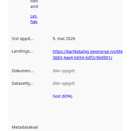
tidligere
andre steder.
Les mer om
høsting her
Sist oppdatert
:
9. mai 2026
Landingsside
:
https://kartkatalog.geonorge.no/Metad
3683-4ae4-b654-6df2c9b8901c
Dokumentasjon
:
Ikke oppgitt
Datasettype
:
Ikke oppgitt
God (60%)
Metadatakvalitet
er en indikator
på hvor godt
datasettene er
beskrevet ved
Metadatakvalitet
:
hjelp