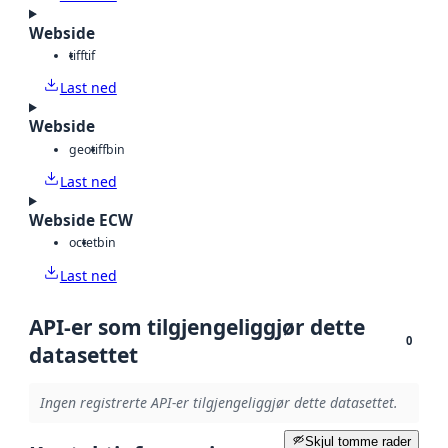
Webside
tiff
tif
Last ned
Webside
geotiff
bin
Last ned
Webside ECW
octet
bin
Last ned
API-er som tilgjengeliggjør dette
0
datasettet
Ingen registrerte API-er tilgjengeliggjør dette datasettet.
Skjul tomme rader