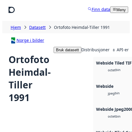
Hopp til hovedinnhold
Finn data
Meny
Hjem
Datasett
Ortofoto Heimdal-Tiller 1991
Norge i bilder
Distribusjoner
API-er
Bruk datasett
8
Ortofoto
Webside Tiled TIF
Heimdal-
bin
octet
Tiller
Webside
bin
1991
jpeg
Webside Jpeg200
bin
octet