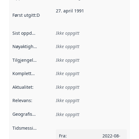
27. april 1991
Først utgitt
:
Denne datoen sier når dataene i dette datasettet 
Sist oppdatert
:
Ikke oppgitt
Nøyaktighet
:
Ikke oppgitt
Tilgjengelighet
:
Ikke oppgitt
Kompletthet
:
Ikke oppgitt
Aktualitet
:
Ikke oppgitt
Relevans
:
Ikke oppgitt
Geografisk avgrensning
:
Ikke oppgitt
Tidsmessig avgrensning
:
Fra
:
2022-08-