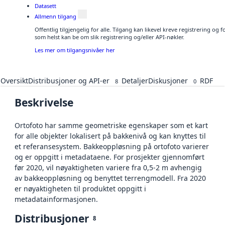
Datasett
Allmenn tilgang
Offentlig tilgjengelig for alle. Tilgang kan likevel kreve registrering og
som helst kan be om slik registrering og/eller API-nøkler.
Les mer om tilgangsnivåer her
Oversikt
Distribusjoner og API-er
Detaljer
Diskusjoner
RDF
8
0
Beskrivelse
Ortofoto har samme geometriske egenskaper som et kart
for alle objekter lokalisert på bakkenivå og kan knyttes til
et referansesystem. Bakkeoppløsning på ortofoto varierer
og er oppgitt i metadataene. For prosjekter gjennomført
før 2020, vil nøyaktigheten variere fra 0,5-2 m avhengig
av bakkeoppløsning og benyttet terrengmodell. Fra 2020
er nøyaktigheten til produktet oppgitt i
metadatainformasjonen.
Distribusjoner
8