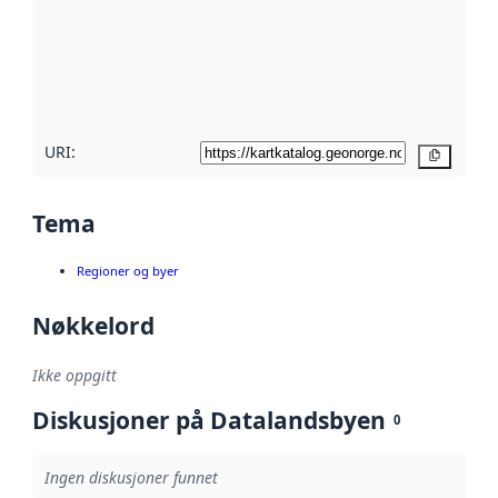
avmetadata.
Les mer om
metadatakvalitet
her
URI:
Kopier
Tema
Regioner og byer
Nøkkelord
Ikke oppgitt
Diskusjoner på Datalandsbyen
0
Ingen diskusjoner funnet