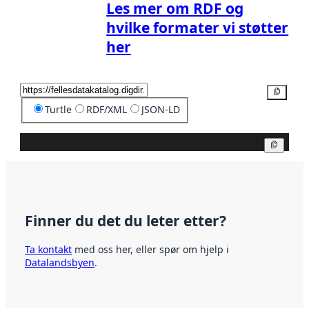
Les mer om RDF og
hvilke formater vi støtter
her
Kopier
Turtle
RDF/XML
JSON-LD
Kopier
Finner du det du leter etter?
Ta kontakt
med oss her, eller spør om hjelp i
Datalandsbyen
.