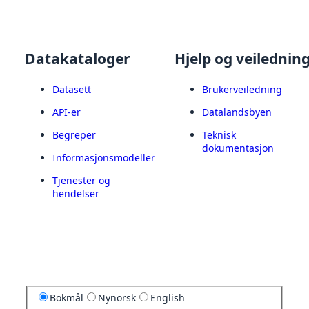
Datakataloger
Hjelp og veilednin
Datasett
Brukerveiledning
API-er
Datalandsbyen
Begreper
Teknisk
dokumentasjon
Informasjonsmodeller
Tjenester og
hendelser
Bokmål
Nynorsk
English