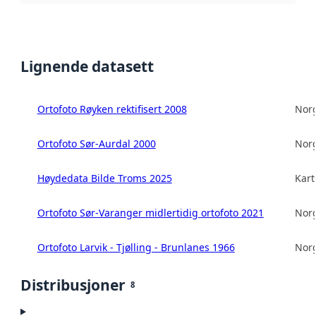
Lignende datasett
Ortofoto Røyken rektifisert 2008
Norg
Ortofoto Sør-Aurdal 2000
Norg
Høydedata Bilde Troms 2025
Kart
Ortofoto Sør-Varanger midlertidig ortofoto 2021
Norg
Ortofoto Larvik - Tjølling - Brunlanes 1966
Norg
Distribusjoner
8