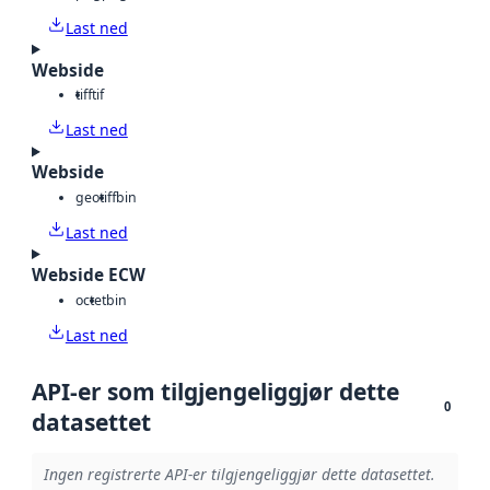
Last ned
Webside
tiff
tif
Last ned
Webside
geotiff
bin
Last ned
Webside ECW
octet
bin
Last ned
API-er som tilgjengeliggjør dette
0
datasettet
Ingen registrerte API-er tilgjengeliggjør dette datasettet.