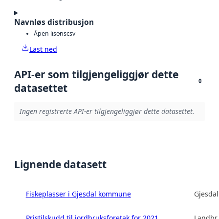
Navnløs distribusjon
Åpen lisens
csv
Last ned
API-er som tilgjengeliggjør dette
0
datasettet
Ingen registrerte API-er tilgjengeliggjør dette datasettet.
Lignende datasett
Fiskeplasser i Gjesdal kommune
Gjesda
Pristilskudd til jordbruksforetak for 2021
Landbru