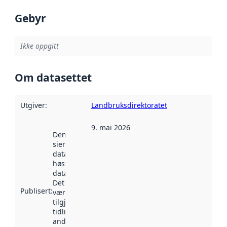
Gebyr
Ikke oppgitt
Om datasettet
Utgiver
:
Landbruksdirektoratet
9. mai 2026
Denne datoen
sier når
datasettet ble
høstet av
data.norge.no.
Det kan ha
Publisert
:
vært
tilgjengelig
tidligere
andre steder.