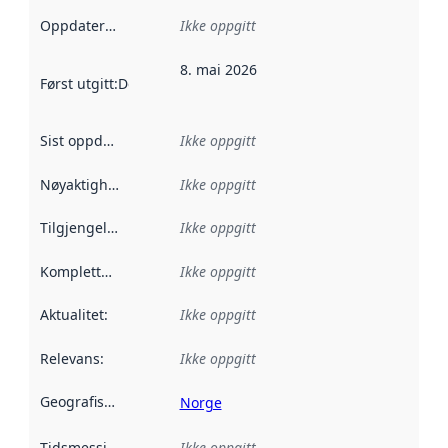
Oppdateringsfrekvens
Ikke oppgitt
:
8. mai 2026
Først utgitt
:
Denne datoen sier når dataene i dette datasettet 
Sist oppdatert
:
Ikke oppgitt
Nøyaktighet
:
Ikke oppgitt
Tilgjengelighet
:
Ikke oppgitt
Kompletthet
:
Ikke oppgitt
Aktualitet
:
Ikke oppgitt
Relevans
:
Ikke oppgitt
Geografisk avgrensning
:
Norge
Tidsmessig avgrensning
Ikke oppgitt
: