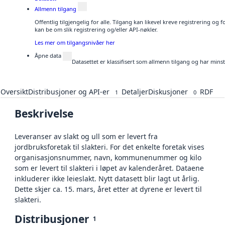
Allmenn tilgang
Offentlig tilgjengelig for alle. Tilgang kan likevel kreve registrering o
kan be om slik registrering og/eller API-nøkler.
Les mer om tilgangsnivåer her
Åpne data
Datasettet er klassifisert som allmenn tilgang og har mins
Oversikt
Distribusjoner og API-er
Detaljer
Diskusjoner
RDF
1
0
Beskrivelse
Leveranser av slakt og ull som er levert fra
jordbruksforetak til slakteri. For det enkelte foretak vises
organisasjonsnummer, navn, kommunenummer og kilo
som er levert til slakteri i løpet av kalenderåret. Dataene
inkluderer ikke leieslakt. Nytt datasett blir lagt ut årlig.
Dette skjer ca. 15. mars, året etter at dyrene er levert til
slakteri.
Distribusjoner
1