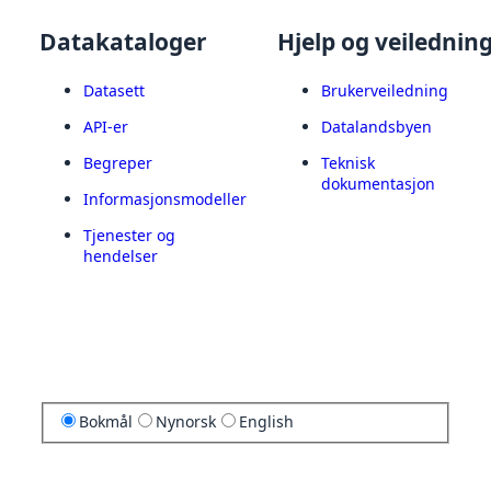
Datakataloger
Hjelp og veilednin
Datasett
Brukerveiledning
API-er
Datalandsbyen
Begreper
Teknisk
dokumentasjon
Informasjonsmodeller
Tjenester og
hendelser
Bokmål
Nynorsk
English