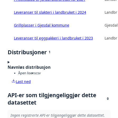
Leveranser til slakteri i landbruket i 2024
Landbru
Grillplasser i Gjesdal kommune
Gjesda
Leveranser til eggpakkeri i landbruket i 2023
Landbru
Distribusjoner
1
Navnløs distribusjon
Åpen lisens
csv
Last ned
API-er som tilgjengeliggjør dette
0
datasettet
Ingen registrerte API-er tilgjengeliggjør dette datasettet.