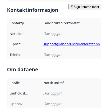
Skjul tomme rader
Kontaktinformasjon
Kontaktpunkt
:
Landbruksdirektoratet
Nettside
:
Ikke oppgitt
E-post
:
support@landbruksdirektoratet.no
Telefon
:
Ikke oppgitt
Om dataene
Språk
:
Norsk Bokmål
Innholdsleverandører
Ikke oppgitt
:
Opphav
:
Ikke oppgitt