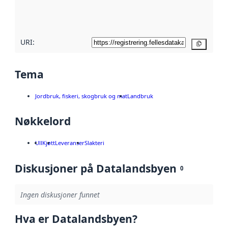
metadatakvalitet
her
URI:
Kopier
Tema
Jordbruk, fiskeri, skogbruk og mat
Landbruk
Nøkkelord
Ull
Kjøtt
Leveranser
Slakteri
Diskusjoner på Datalandsbyen
0
Ingen diskusjoner funnet
Hva er Datalandsbyen?