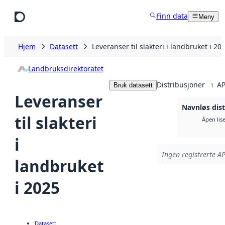
Hopp til hovedinnhold
Finn data
Meny
Hjem
Datasett
Leveranser til slakteri i landbruket i 20
Landbruksdirektoratet
Distribusjoner
AP
Bruk datasett
1
Leveranser
Navnløs dist
til slakteri
Åpen lis
i
Ingen registrerte AP
landbruket
i 2025
Datasett