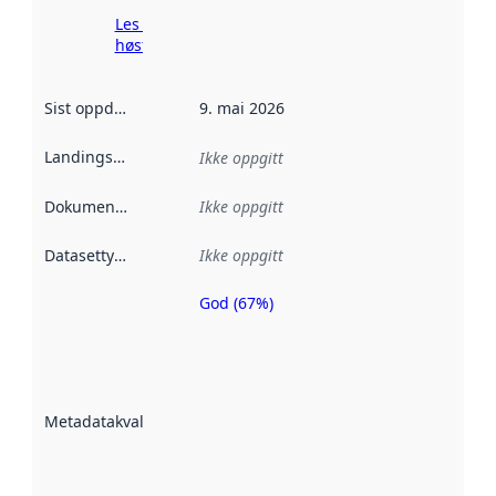
Les mer om
høsting her
Sist oppdatert
:
9. mai 2026
Landingsside
:
Ikke oppgitt
Dokumentasjon
:
Ikke oppgitt
Datasettype
:
Ikke oppgitt
God (67%)
Metadatakvalitet
er en indikator
på hvor godt
datasettene er
beskrevet ved
Metadatakvalitet
:
hjelp
avmetadata.
Les mer om