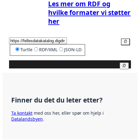
Les mer om RDF og
hvilke formater vi støtter
her
Kopier
Turtle
RDF/XML
JSON-LD
Kopier
Finner du det du leter etter?
Ta kontakt
med oss her, eller spør om hjelp i
Datalandsbyen
.