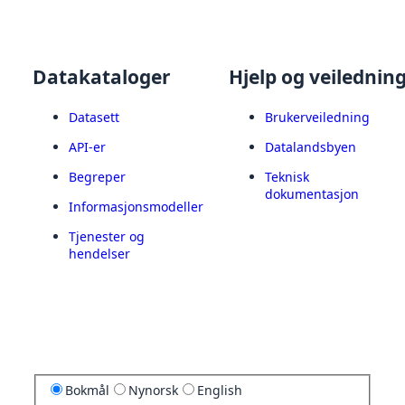
Datakataloger
Hjelp og veilednin
Datasett
Brukerveiledning
API-er
Datalandsbyen
Begreper
Teknisk
dokumentasjon
Informasjonsmodeller
Tjenester og
hendelser
Bokmål
Nynorsk
English