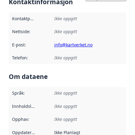
Kontaktinformasjon
Kontaktpunkt
:
Ikke oppgitt
Nettside
:
Ikke oppgitt
E-post
:
info@kartverket.no
Telefon
:
Ikke oppgitt
Om dataene
Språk
:
Ikke oppgitt
Innholdsleverandører
Ikke oppgitt
:
Opphav
:
Ikke oppgitt
Oppdateringsfrekvens
Ikke Planlagt
: