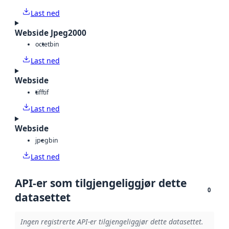
Last ned
Webside Jpeg2000
octet
bin
Last ned
Webside
tiff
tif
Last ned
Webside
jpeg
bin
Last ned
API-er som tilgjengeliggjør dette
0
datasettet
Ingen registrerte API-er tilgjengeliggjør dette datasettet.