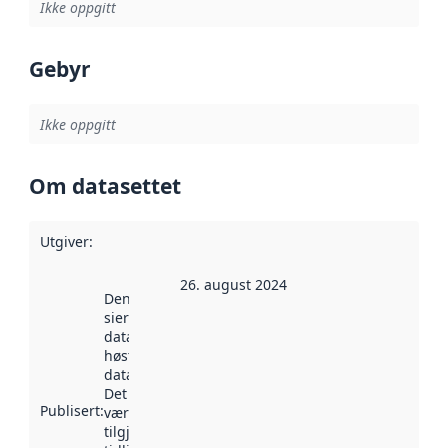
Ikke oppgitt
Gebyr
Ikke oppgitt
Om datasettet
Utgiver
:
26. august 2024
Denne datoen
sier når
datasettet ble
høstet av
data.norge.no.
Det kan ha
Publisert
:
vært
tilgjengelig