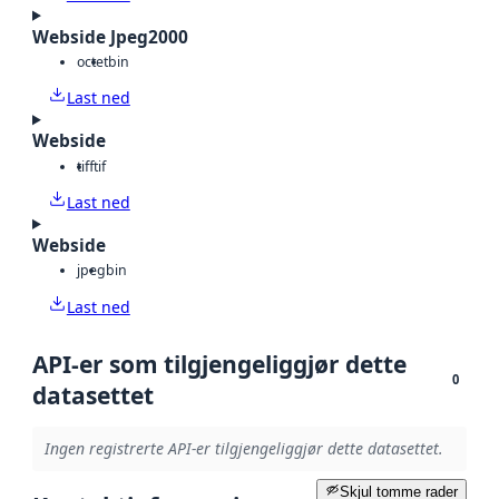
Webside Jpeg2000
octet
bin
Last ned
Webside
tiff
tif
Last ned
Webside
jpeg
bin
Last ned
API-er som tilgjengeliggjør dette
0
datasettet
Ingen registrerte API-er tilgjengeliggjør dette datasettet.
Skjul tomme rader