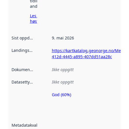
tidligere
andre steder.
Les mer om
høsting her
Sist oppdatert
:
9. mai 2026
Landingsside
:
https://kartkatalog.geonorge.no/Metad
412d-4445-a895-407dd51aa28c
Dokumentasjon
:
Ikke oppgitt
Datasettype
:
Ikke oppgitt
God (60%)
Metadatakvalitet
er en indikator
på hvor godt
datasettene er
beskrevet ved
Metadatakvalitet
:
hjelp