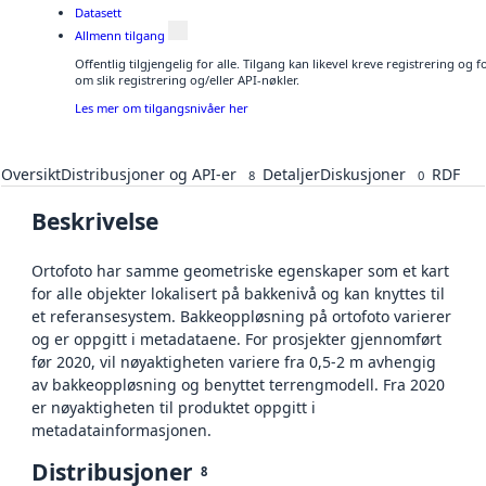
Datasett
Allmenn tilgang
Offentlig tilgjengelig for alle. Tilgang kan likevel kreve registrering o
om slik registrering og/eller API-nøkler.
Les mer om tilgangsnivåer her
Oversikt
Distribusjoner og API-er
Detaljer
Diskusjoner
RDF
8
0
Beskrivelse
Ortofoto har samme geometriske egenskaper som et kart
for alle objekter lokalisert på bakkenivå og kan knyttes til
et referansesystem. Bakkeoppløsning på ortofoto varierer
og er oppgitt i metadataene. For prosjekter gjennomført
før 2020, vil nøyaktigheten variere fra 0,5-2 m avhengig
av bakkeoppløsning og benyttet terrengmodell. Fra 2020
er nøyaktigheten til produktet oppgitt i
metadatainformasjonen.
Distribusjoner
8