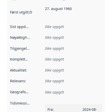
27. august 1960
Først utgitt
:
Denne datoen sier når dataene i dette datasettet 
Sist oppdatert
:
Ikke oppgitt
Nøyaktighet
:
Ikke oppgitt
Tilgjengelighet
:
Ikke oppgitt
Kompletthet
:
Ikke oppgitt
Aktualitet
:
Ikke oppgitt
Relevans
:
Ikke oppgitt
Geografisk avgrensning
:
Ikke oppgitt
Tidsmessig avgrensning
:
Fra
:
2024-08-