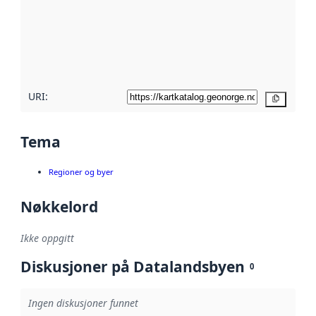
avmetadata.
Les mer om
metadatakvalitet
her
URI:
Kopier
Tema
Regioner og byer
Nøkkelord
Ikke oppgitt
Diskusjoner på Datalandsbyen
0
Ingen diskusjoner funnet