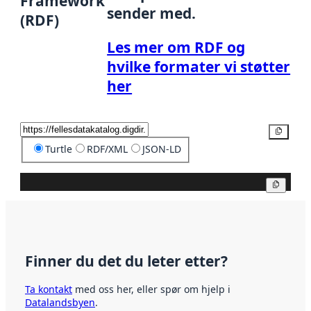
Framework
sender med.
(RDF)
Les mer om RDF og
hvilke formater vi støtter
her
Kopier
Turtle
RDF/XML
JSON-LD
Kopier
Finner du det du leter etter?
Ta kontakt
med oss her, eller spør om hjelp i
Datalandsbyen
.