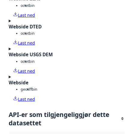
octet
bin
Last ned
Webside DTED
octet
bin
Last ned
Webside USGS DEM
octet
bin
Last ned
Webside
geotiff
bin
Last ned
API-er som tilgjengeliggjør dette
0
datasettet