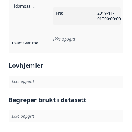
Tidsmessig avgrensning
:
Fra
:
2019-11-
01T00:00:00Z
Ikke oppgitt
I samsvar med
:
Referanse til en implementasjonsregel eller a
Lovhjemler
Ikke oppgitt
Begreper brukt i datasett
Ikke oppgitt