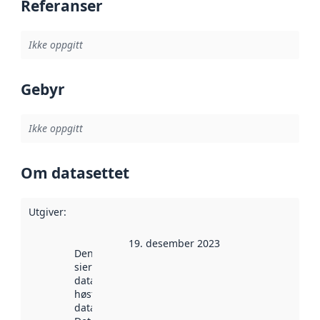
Referanser
Ikke oppgitt
Gebyr
Ikke oppgitt
Om datasettet
Utgiver
:
19. desember 2023
Denne datoen
sier når
datasettet ble
høstet av
data.norge.no.