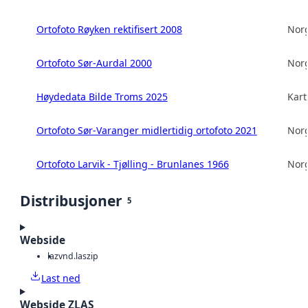
Ortofoto Røyken rektifisert 2008
Norg
Ortofoto Sør-Aurdal 2000
Norg
Høydedata Bilde Troms 2025
Kart
Ortofoto Sør-Varanger midlertidig ortofoto 2021
Norg
Ortofoto Larvik - Tjølling - Brunlanes 1966
Norg
Distribusjoner
5
Webside
laz
vnd.laszip
Last ned
Webside ZLAS