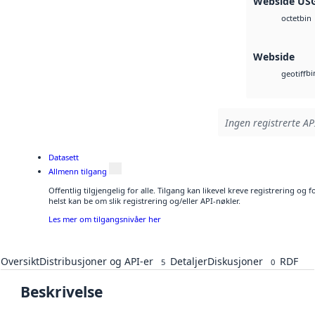
Webside US
bin
octet
Webside
bi
geotiff
Ingen registrerte API
Datasett
Allmenn tilgang
Offentlig tilgjengelig for alle. Tilgang kan likevel kreve registrering o
helst kan be om slik registrering og/eller API-nøkler.
Les mer om tilgangsnivåer her
Oversikt
Distribusjoner og API-er
Detaljer
Diskusjoner
RDF
5
0
Beskrivelse