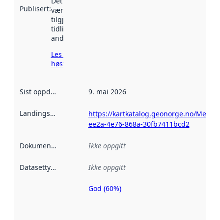
Det kan ha
Publisert
:
vært
tilgjengelig
tidligere
andre steder.
Les mer om
høsting her
Sist oppdatert
:
9. mai 2026
Landingsside
:
https://kartkatalog.geonorge.no/Metad
ee2a-4e76-868a-30fb7411bcd2
Dokumentasjon
:
Ikke oppgitt
Datasettype
:
Ikke oppgitt
God (60%)
Metadatakvalitet
er en indikator
på hvor godt