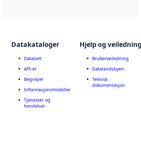
Datakataloger
Hjelp og veilednin
Datasett
Brukerveiledning
API-er
Datalandsbyen
Begreper
Teknisk
dokumentasjon
Informasjonsmodeller
Tjenester og
hendelser