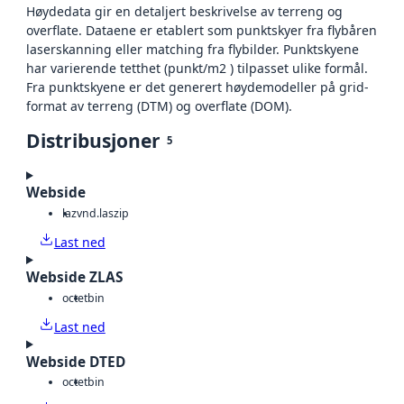
Høydedata gir en detaljert beskrivelse av terreng og
overflate. Dataene er etablert som punktskyer fra flybåren
laserskanning eller matching fra flybilder. Punktskyene
har varierende tetthet (punkt/m2 ) tilpasset ulike formål.
Fra punktskyene er det generert høydemodeller på grid-
format av terreng (DTM) og overflate (DOM).
Distribusjoner
5
Webside
laz
vnd.laszip
Last ned
Webside ZLAS
octet
bin
Last ned
Webside DTED
octet
bin