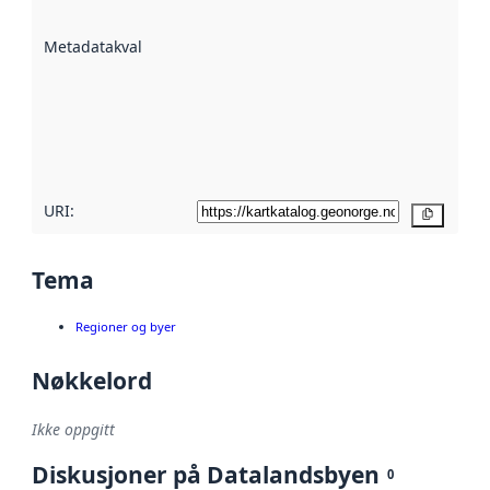
datasettene er
beskrevet ved
Metadatakvalitet
:
hjelp
avmetadata.
Les mer om
metadatakvalitet
her
URI:
Kopier
Tema
Regioner og byer
Nøkkelord
Ikke oppgitt
Diskusjoner på Datalandsbyen
0