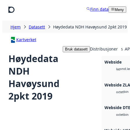
Hopp til hovedinnhold
Finn data
Meny
Hjem
Datasett
Høydedata NDH Havøysund 2pkt 2019
Kartverket
Distribusjoner
AP
Bruk datasett
5
Høydedata
Webside
NDH
vnd.la
laz
Havøysund
Webside ZL
bin
2pkt 2019
octet
Webside DT
bin
octet