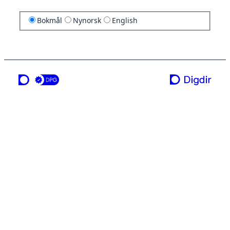
Bokmål
Nynorsk
English
en tjeneste fra