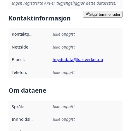
Ingen registrerte API-er tilgjengeliggjør dette datasettet.
Skjul tomme rader
Kontaktinformasjon
Kontaktpunkt
:
Ikke oppgitt
Nettside
:
Ikke oppgitt
E-post
:
hoydedata@kartverket.no
Telefon
:
Ikke oppgitt
Om dataene
Språk
:
Ikke oppgitt
Innholdsleverandører
Ikke oppgitt
: