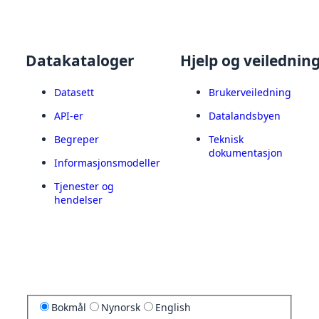
Datakataloger
Hjelp og veilednin
Datasett
Brukerveiledning
API-er
Datalandsbyen
Begreper
Teknisk
dokumentasjon
Informasjonsmodeller
Tjenester og
hendelser
Bokmål
Nynorsk
English