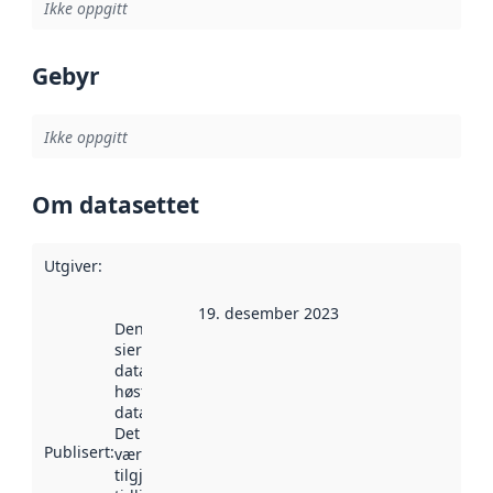
Ikke oppgitt
Gebyr
Ikke oppgitt
Om datasettet
Utgiver
:
19. desember 2023
Denne datoen
sier når
datasettet ble
høstet av
data.norge.no.
Det kan ha
Publisert
:
vært
tilgjengelig