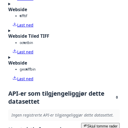
Webside
tiff
tif
Last ned
Webside Tiled TIFF
octet
bin
Last ned
Webside
geotiff
bin
Last ned
API-er som tilgjengeliggjør dette
0
datasettet
Ingen registrerte API-er tilgjengeliggjør dette datasettet.
Skjul tomme rader