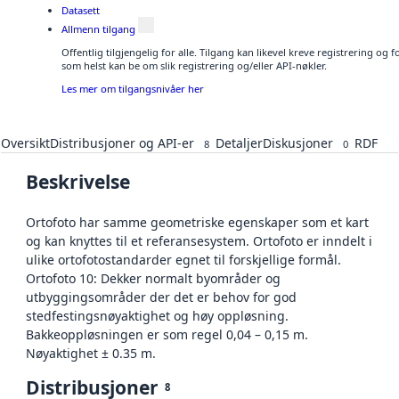
Datasett
Allmenn tilgang
Offentlig tilgjengelig for alle. Tilgang kan likevel kreve registrering og
som helst kan be om slik registrering og/eller API-nøkler.
Les mer om tilgangsnivåer her
Oversikt
Distribusjoner og API-er
Detaljer
Diskusjoner
RDF
8
0
Beskrivelse
Ortofoto har samme geometriske egenskaper som et kart
og kan knyttes til et referansesystem. Ortofoto er inndelt i
ulike ortofotostandarder egnet til forskjellige formål.
Ortofoto 10: Dekker normalt byområder og
utbyggingsområder der det er behov for god
stedfestingsnøyaktighet og høy oppløsning.
Bakkeoppløsningen er som regel 0,04 – 0,15 m.
Nøyaktighet ± 0.35 m.
Distribusjoner
8