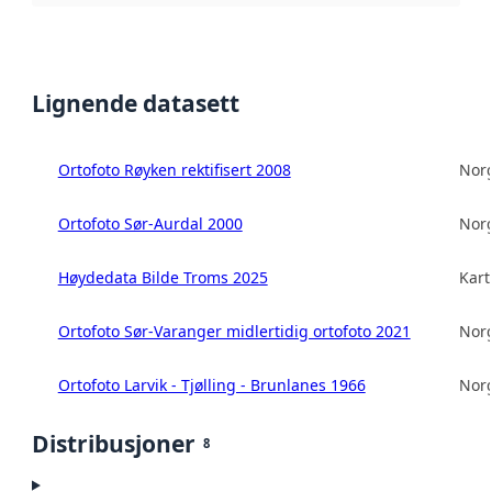
Lignende datasett
Ortofoto Røyken rektifisert 2008
Norg
Ortofoto Sør-Aurdal 2000
Norg
Høydedata Bilde Troms 2025
Kart
Ortofoto Sør-Varanger midlertidig ortofoto 2021
Norg
Ortofoto Larvik - Tjølling - Brunlanes 1966
Norg
Distribusjoner
8