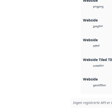
Webside
png
png
Webside
bin
jpeg
Webside
tif
tiff
Webside Tiled TI
bin
octet
Webside
bin
geotiff
Ingen registrerte API-er 