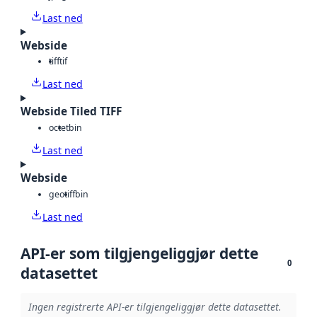
Last ned
Webside
tiff
tif
Last ned
Webside Tiled TIFF
octet
bin
Last ned
Webside
geotiff
bin
Last ned
API-er som tilgjengeliggjør dette
0
datasettet
Ingen registrerte API-er tilgjengeliggjør dette datasettet.