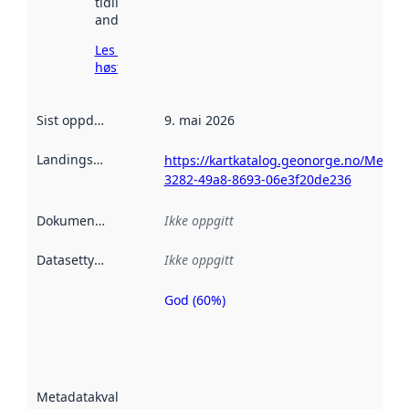
tidligere
andre steder.
Les mer om
høsting her
Sist oppdatert
:
9. mai 2026
Landingsside
:
https://kartkatalog.geonorge.no/Metad
3282-49a8-8693-06e3f20de236
Dokumentasjon
:
Ikke oppgitt
Datasettype
:
Ikke oppgitt
God (60%)
Metadatakvalitet
er en indikator
på hvor godt
datasettene er
beskrevet ved
Metadatakvalitet
:
hjelp