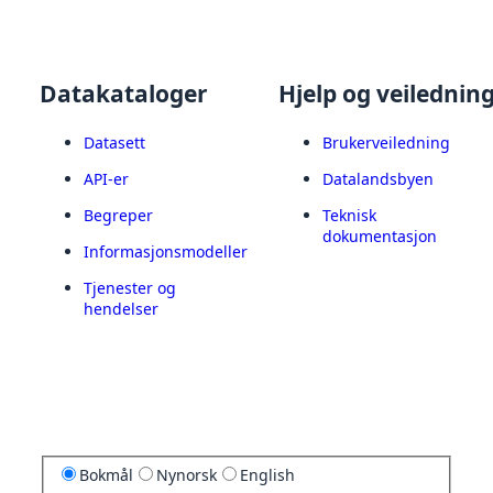
Datakataloger
Hjelp og veilednin
Datasett
Brukerveiledning
API-er
Datalandsbyen
Begreper
Teknisk
dokumentasjon
Informasjonsmodeller
Tjenester og
hendelser
Bokmål
Nynorsk
English