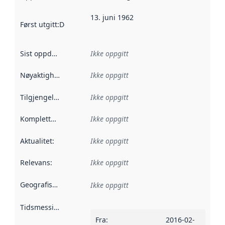
13. juni 1962
Først utgitt
:
Denne datoen sier når dataene i dette datasettet 
Sist oppdatert
:
Ikke oppgitt
Nøyaktighet
:
Ikke oppgitt
Tilgjengelighet
:
Ikke oppgitt
Kompletthet
:
Ikke oppgitt
Aktualitet
:
Ikke oppgitt
Relevans
:
Ikke oppgitt
Geografisk avgrensning
:
Ikke oppgitt
Tidsmessig avgrensning
:
Fra
:
2016-02-