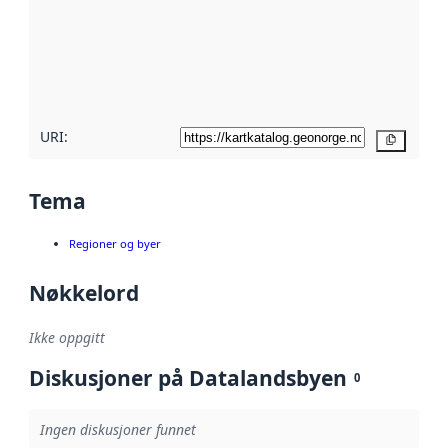
avmetadata.
Les mer om
metadatakvalitet
her
URI:
Kopier
Tema
Regioner og byer
Nøkkelord
Ikke oppgitt
Diskusjoner på Datalandsbyen
0
Ingen diskusjoner funnet