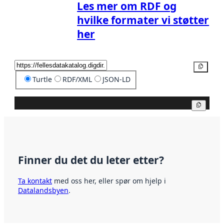
Les mer om RDF og
hvilke formater vi støtter
her
Kopier
Turtle
RDF/XML
JSON-LD
Kopier
Finner du det du leter etter?
Ta kontakt
med oss her, eller spør om hjelp i
Datalandsbyen
.