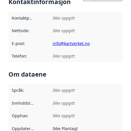
Kontaktinformasjon
Kontaktpunkt
:
Ikke oppgitt
Nettside
:
Ikke oppgitt
E-post
:
info@kartverket.no
Telefon
:
Ikke oppgitt
Om dataene
Språk
:
Ikke oppgitt
Innholdsleverandører
Ikke oppgitt
:
Opphav
:
Ikke oppgitt
Oppdateringsfrekvens
Ikke Planlagt
: