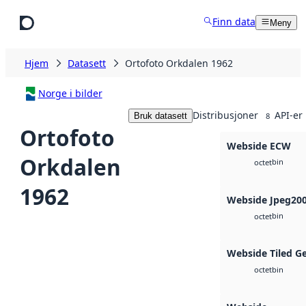
Hopp til hovedinnhold
Finn data
Meny
Hjem
Datasett
Ortofoto Orkdalen 1962
Norge i bilder
Distribusjoner
API-er
Bruk datasett
8
Ortofoto
Webside ECW
Orkdalen
bin
octet
1962
Webside Jpeg20
bin
octet
Webside Tiled G
bin
octet