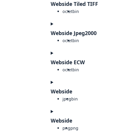
Webside Tiled TIFF
octet
bin
Webside Jpeg2000
octet
bin
Webside ECW
octet
bin
Webside
jpeg
bin
Webside
png
png