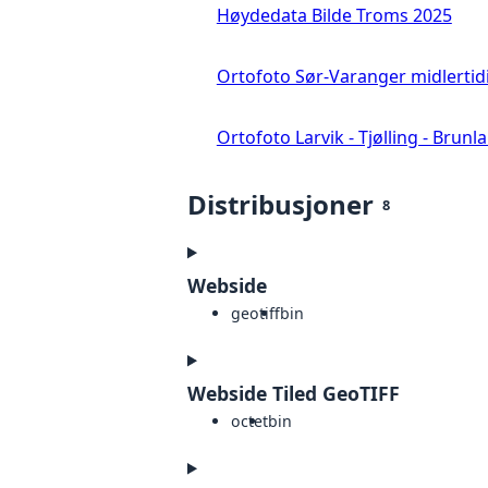
Høydedata Bilde Troms 2025
Ortofoto Sør-Varanger midlertid
Ortofoto Larvik - Tjølling - Brunl
Distribusjoner
8
Webside
geotiff
bin
Webside Tiled GeoTIFF
octet
bin