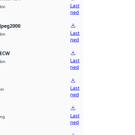
Last
bin
ned
Jpeg2000
Last
bin
ned
 ECW
Last
bin
ned
Last
bin
ned
Last
ng
ned