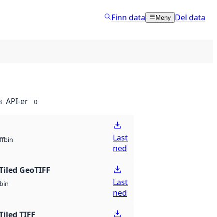
Finn data
Del data
Meny
API-er
8
0
Last
bin
ff
ned
Tiled GeoTIFF
Last
bin
ned
Tiled TIFF