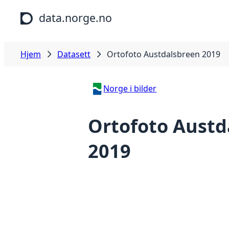
Hopp til hovedinnhold
data.norge.no
Hjem
Datasett
Ortofoto Austdalsbreen 2019
Norge i bilder
Ortofoto Austd
2019