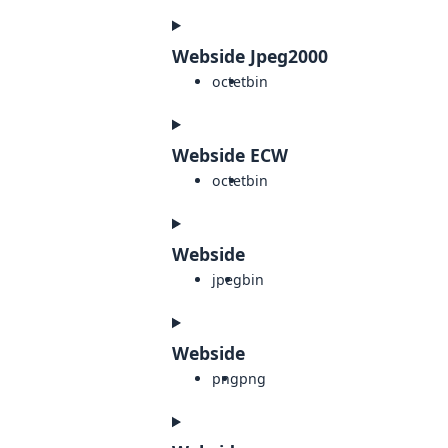
Webside Jpeg2000
octet
bin
Webside ECW
octet
bin
Webside
jpeg
bin
Webside
png
png