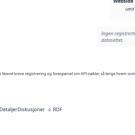
Webside
tif
tiff
Ingen registrert
datasettet.
kan likevel kreve registrering og forespørsel om API-nøkler, så lenge hvem som
Detaljer
Diskusjoner
RDF
0