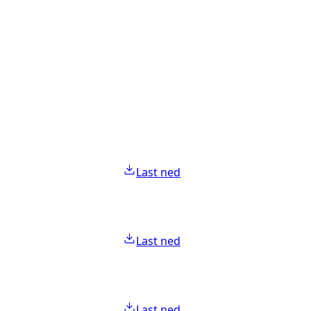
Last ned
Last ned
Last ned