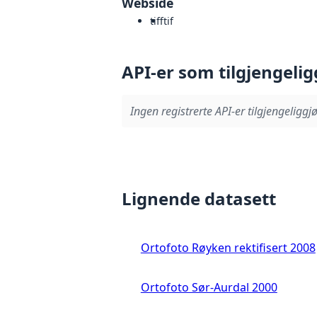
Webside
tiff
tif
API-er som tilgjengelig
Ingen registrerte API-er tilgjengeliggjø
Lignende datasett
Ortofoto Røyken rektifisert 2008
Ortofoto Sør-Aurdal 2000