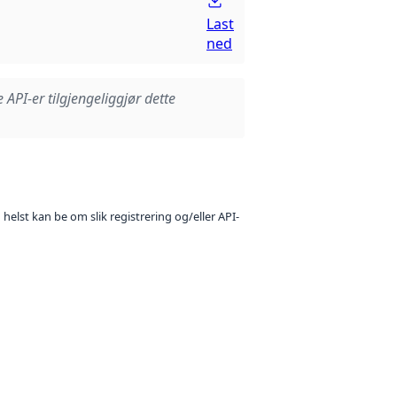
Last
ned
e API-er tilgjengeliggjør dette
 helst kan be om slik registrering og/eller API-