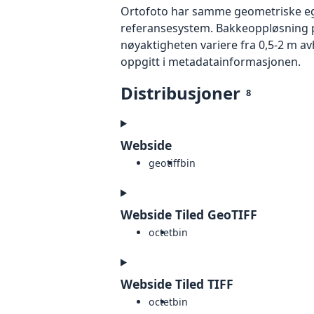
Ortofoto har samme geometriske egen
referansesystem. Bakkeoppløsning på
nøyaktigheten variere fra 0,5-2 m a
oppgitt i metadatainformasjonen.
Distribusjoner
8
Webside
geotiff
bin
Webside Tiled GeoTIFF
octet
bin
Webside Tiled TIFF
octet
bin