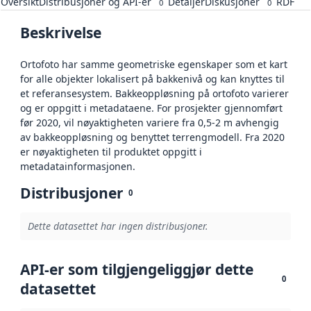
Oversikt
Distribusjoner og API-er
Detaljer
Diskusjoner
RDF
0
0
Beskrivelse
Ortofoto har samme geometriske egenskaper som et kart
for alle objekter lokalisert på bakkenivå og kan knyttes til
et referansesystem. Bakkeoppløsning på ortofoto varierer
og er oppgitt i metadataene. For prosjekter gjennomført
før 2020, vil nøyaktigheten variere fra 0,5-2 m avhengig
av bakkeoppløsning og benyttet terrengmodell. Fra 2020
er nøyaktigheten til produktet oppgitt i
metadatainformasjonen.
Distribusjoner
0
Dette datasettet har ingen distribusjoner.
API-er som tilgjengeliggjør dette
0
datasettet