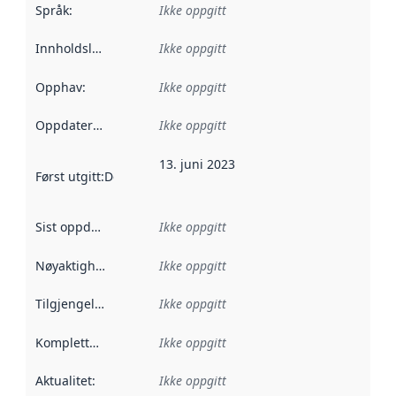
Språk
:
Ikke oppgitt
Innholdsleverandører
Ikke oppgitt
:
Opphav
:
Ikke oppgitt
Oppdateringsfrekvens
Ikke oppgitt
:
13. juni 2023
Først utgitt
:
Denne datoen sier når dataene i dette datasettet 
Sist oppdatert
:
Ikke oppgitt
Nøyaktighet
:
Ikke oppgitt
Tilgjengelighet
:
Ikke oppgitt
Kompletthet
:
Ikke oppgitt
Aktualitet
:
Ikke oppgitt