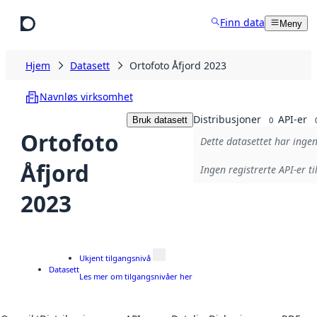
Hopp til hovedinnhold
Finn data
Meny
Hjem
Datasett
Ortofoto Åfjord 2023
Navnløs virksomhet
Distribusjoner
API-er
Bruk datasett
0
Ortofoto
Dette datasettet har ingen
Åfjord
Ingen registrerte API-er ti
2023
Ukjent tilgangsnivå
Datasett
Les mer om tilgangsnivåer her