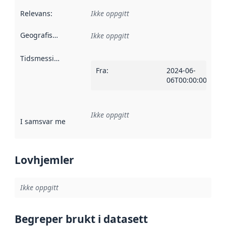
Relevans
:
Ikke oppgitt
Geografisk avgrensning
:
Ikke oppgitt
Tidsmessig avgrensning
:
Fra
:
2024-06-
06T00:00:00Z
Ikke oppgitt
I samsvar med
:
Referanse til en implementasjonsregel eller a
Lovhjemler
Ikke oppgitt
Begreper brukt i datasett