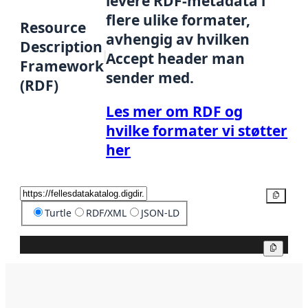
levere RDF-metadata i
flere ulike formater,
Resource
avhengig av hvilken
Description
Accept header man
Framework
sender med.
(RDF)
Les mer om RDF og
hvilke formater vi støtter
her
Kopier
Turtle
RDF/XML
JSON-LD
Kopier