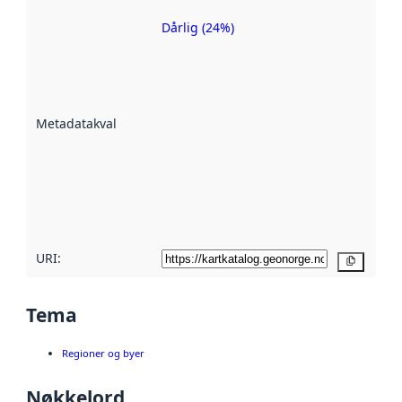
Dårlig (24%)
Metadatakvalitet
er en indikator
på hvor godt
datasettene er
beskrevet ved
Metadatakvalitet
:
hjelp
avmetadata.
Les mer om
metadatakvalitet
her
URI:
Kopier
Tema
Regioner og byer
Nøkkelord