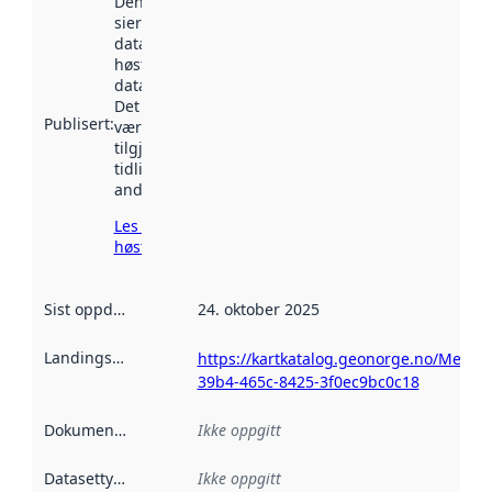
Denne datoen
sier når
datasettet ble
høstet av
data.norge.no.
Det kan ha
Publisert
:
vært
tilgjengelig
tidligere
andre steder.
Les mer om
høsting her
Sist oppdatert
:
24. oktober 2025
Landingsside
:
https://kartkatalog.geonorge.no/Metad
39b4-465c-8425-3f0ec9bc0c18
Dokumentasjon
:
Ikke oppgitt
Datasettype
:
Ikke oppgitt