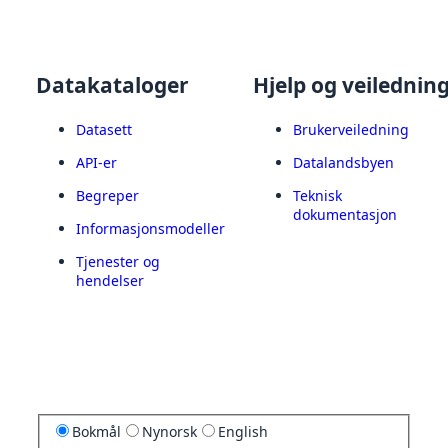
Datakataloger
Hjelp og veilednin
Datasett
Brukerveiledning
API-er
Datalandsbyen
Begreper
Teknisk
dokumentasjon
Informasjonsmodeller
Tjenester og
hendelser
Bokmål
Nynorsk
English