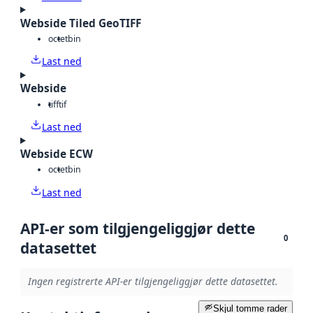
Webside Tiled GeoTIFF
octet
bin
Last ned
Webside
tiff
tif
Last ned
Webside ECW
octet
bin
Last ned
API-er som tilgjengeliggjør dette
0
datasettet
Ingen registrerte API-er tilgjengeliggjør dette datasettet.
Skjul tomme rader