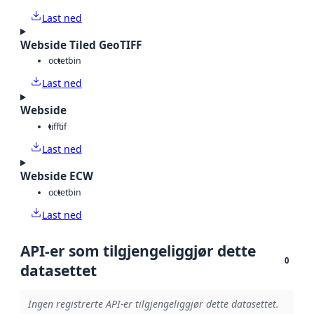
Last ned
Webside Tiled GeoTIFF
octet
bin
Last ned
Webside
tiff
tif
Last ned
Webside ECW
octet
bin
Last ned
API-er som tilgjengeliggjør dette
0
datasettet
Ingen registrerte API-er tilgjengeliggjør dette datasettet.