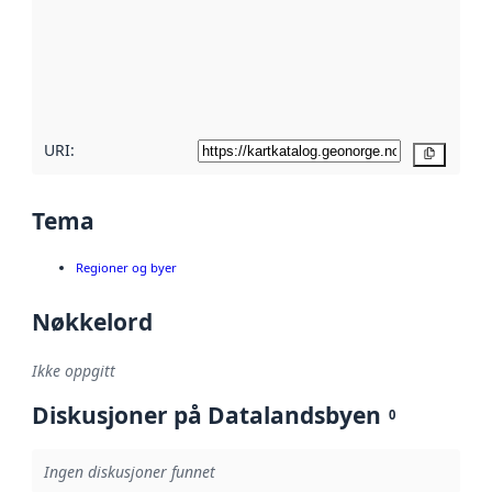
avmetadata.
Les mer om
metadatakvalitet
her
URI:
Kopier
Tema
Regioner og byer
Nøkkelord
Ikke oppgitt
Diskusjoner på Datalandsbyen
0
Ingen diskusjoner funnet