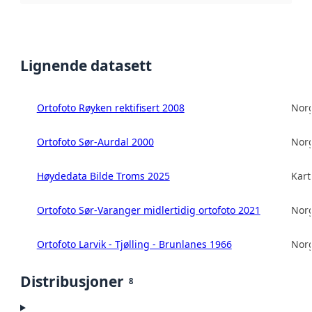
Lignende datasett
Ortofoto Røyken rektifisert 2008
Norg
Ortofoto Sør-Aurdal 2000
Norg
Høydedata Bilde Troms 2025
Kart
Ortofoto Sør-Varanger midlertidig ortofoto 2021
Norg
Ortofoto Larvik - Tjølling - Brunlanes 1966
Norg
Distribusjoner
8