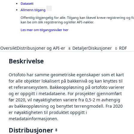
Datasett
Allmenn tilgang
Offentlig tilgjengelig for alle. Tilgang kan likevel kreve registrering o
kan be om slik registrering og/eller API-nøkler.
Les mer om tilgangsnivåer her
Oversikt
Distribusjoner og API-er
Detaljer
Diskusjoner
RDF
8
0
Beskrivelse
Ortofoto har samme geometriske egenskaper som et kart
for alle objekter lokalisert på bakkenivå og kan knyttes til
et referansesystem. Bakkeoppløsning på ortofoto varierer
og er oppgitt i metadataene. For prosjekter gjennomført
før 2020, vil nøyaktigheten variere fra 0,5-2 m avhengig
av bakkeoppløsning og benyttet terrengmodell. Fra 2020
er nøyaktigheten til produktet oppgitt i
metadatainformasjonen.
Distribusjoner
8