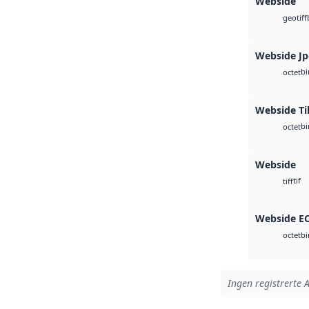
Webside
geotiff
Webside J
bi
octet
Webside Ti
bi
octet
Webside
tif
tiff
Webside E
bi
octet
Ingen registrerte A