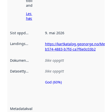
tidligere
andre steder.
Les mer om
høsting her
Sist oppdatert
:
9. mai 2026
Landingsside
:
https://kartkatalog.geonorge.no/Metad
b574-4883-b7fd-ca7f6e0c03b2
Dokumentasjon
:
Ikke oppgitt
Datasettype
:
Ikke oppgitt
God (60%)
Metadatakvalitet
er en indikator
på hvor godt
datasettene er
beskrevet ved
Metadatakvalitet
:
hjelp