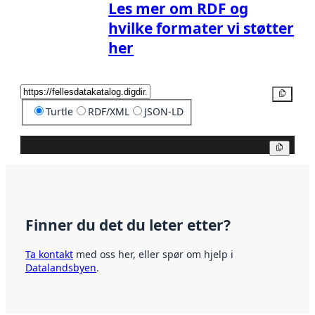
Les mer om RDF og
hvilke formater vi støtter
her
Kopier
Turtle
RDF/XML
JSON-LD
Kopier
Finner du det du leter etter?
Ta kontakt
med oss her, eller spør om hjelp i
Datalandsbyen
.