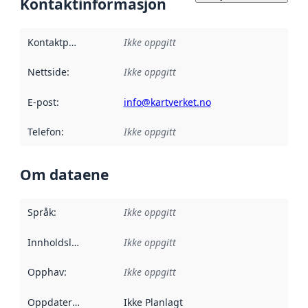
Kontaktinformasjon
Kontaktpunkt
:
Ikke oppgitt
Nettside
:
Ikke oppgitt
E-post
:
info@kartverket.no
Telefon
:
Ikke oppgitt
Om dataene
Språk
:
Ikke oppgitt
Innholdsleverandører
Ikke oppgitt
:
Opphav
:
Ikke oppgitt
Oppdateringsfrekvens
Ikke Planlagt
: