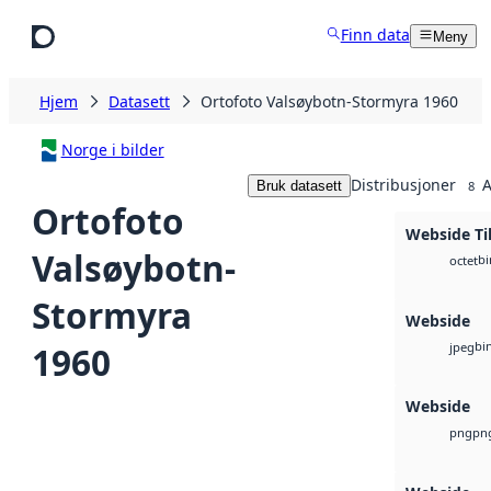
Hopp til hovedinnhold
Finn data
Meny
Hjem
Datasett
Ortofoto Valsøybotn-Stormyra 1960
Norge i bilder
Distribusjoner
A
Bruk datasett
8
Ortofoto
Webside Ti
Valsøybotn-
bi
octet
Stormyra
Webside
bi
1960
jpeg
Webside
pn
png