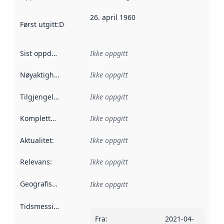
26. april 1960
Først utgitt
:
Denne datoen sier når dataene i dette datasettet 
Sist oppdatert
:
Ikke oppgitt
Nøyaktighet
:
Ikke oppgitt
Tilgjengelighet
:
Ikke oppgitt
Kompletthet
:
Ikke oppgitt
Aktualitet
:
Ikke oppgitt
Relevans
:
Ikke oppgitt
Geografisk avgrensning
:
Ikke oppgitt
Tidsmessig avgrensning
:
Fra
:
2021-04-