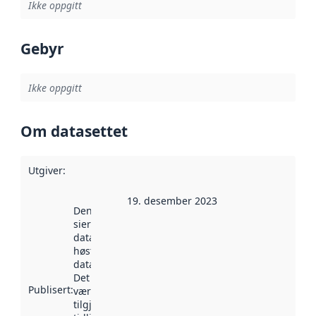
Ikke oppgitt
Gebyr
Ikke oppgitt
Om datasettet
Utgiver
:
19. desember 2023
Denne datoen
sier når
datasettet ble
høstet av
data.norge.no.
Det kan ha
Publisert
:
vært
tilgjengelig