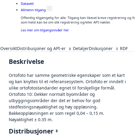
Datasett
Allmenn tilgang
Offentlig tilgjengelig for alle. Tilgang kan likevel kreve registrering og
som helst kan be om slik registrering og/eller API-nøkler.
Les mer om tilgangsnivåer her
Oversikt
Distribusjoner og API-er
Detaljer
Diskusjoner
RDF
8
0
Beskrivelse
Ortofoto har samme geometriske egenskaper som et kart
og kan knyttes til et referansesystem. Ortofoto er inndelt i
ulike ortofotostandarder egnet til forskjellige formål.
Ortofoto 10: Dekker normalt byområder og
utbyggingsområder der det er behov for god
stedfestingsnøyaktighet og høy oppløsning.
Bakkeoppløsningen er som regel 0,04 – 0,15 m.
Nøyaktighet ± 0.35 m.
Distribusjoner
8