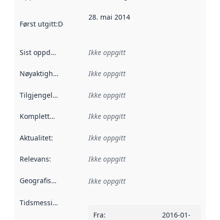
28. mai 2014
Først utgitt
:
Denne datoen sier når dataene i dette datasettet 
Sist oppdatert
:
Ikke oppgitt
Nøyaktighet
:
Ikke oppgitt
Tilgjengelighet
:
Ikke oppgitt
Kompletthet
:
Ikke oppgitt
Aktualitet
:
Ikke oppgitt
Relevans
:
Ikke oppgitt
Geografisk avgrensning
:
Ikke oppgitt
Tidsmessig avgrensning
:
Fra
:
2016-01-