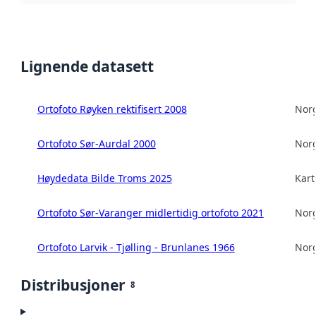
Lignende datasett
Ortofoto Røyken rektifisert 2008
Norg
Ortofoto Sør-Aurdal 2000
Norg
Høydedata Bilde Troms 2025
Kart
Ortofoto Sør-Varanger midlertidig ortofoto 2021
Norg
Ortofoto Larvik - Tjølling - Brunlanes 1966
Norg
Distribusjoner
8