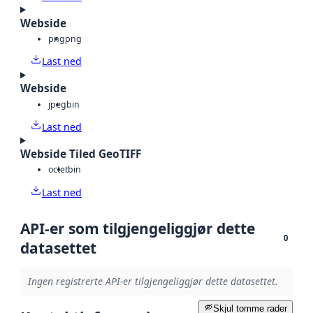
Webside
png
png
Last ned
Webside
jpeg
bin
Last ned
Webside Tiled GeoTIFF
octet
bin
Last ned
API-er som tilgjengeliggjør dette
0
datasettet
Ingen registrerte API-er tilgjengeliggjør dette datasettet.
Skjul tomme rader