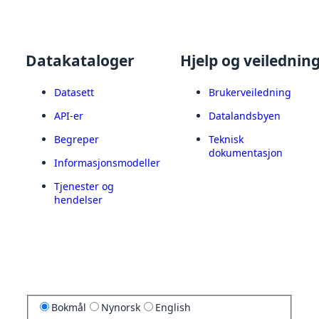
Datakataloger
Hjelp og veilednin
Datasett
Brukerveiledning
API-er
Datalandsbyen
Begreper
Teknisk
dokumentasjon
Informasjonsmodeller
Tjenester og
hendelser
Bokmål
Nynorsk
English