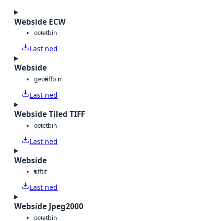
Webside ECW
octet
bin
Last ned
Webside
geotiff
bin
Last ned
Webside Tiled TIFF
octet
bin
Last ned
Webside
tiff
tif
Last ned
Webside Jpeg2000
octet
bin