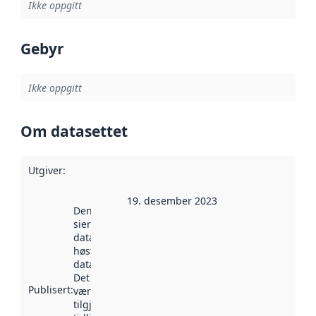
Ikke oppgitt
Gebyr
Ikke oppgitt
Om datasettet
Utgiver
:
19. desember 2023
Denne datoen
sier når
datasettet ble
høstet av
data.norge.no.
Det kan ha
Publisert
:
vært
tilgjengelig