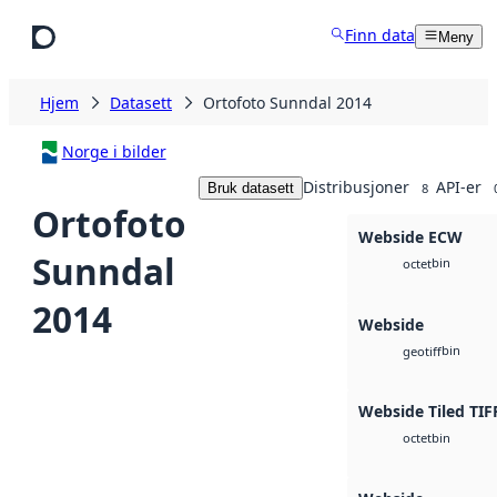
Hopp til hovedinnhold
Finn data
Meny
Hjem
Datasett
Ortofoto Sunndal 2014
Norge i bilder
Distribusjoner
API-er
Bruk datasett
8
Ortofoto
Webside ECW
Sunndal
bin
octet
2014
Webside
bin
geotiff
Webside Tiled TIF
bin
octet