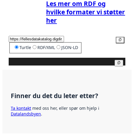
Les mer om RDF og
hvilke formater vi støtter
her
Kopier
Turtle
RDF/XML
JSON-LD
Kopier
Finner du det du leter etter?
Ta kontakt
med oss her, eller spør om hjelp i
Datalandsbyen
.