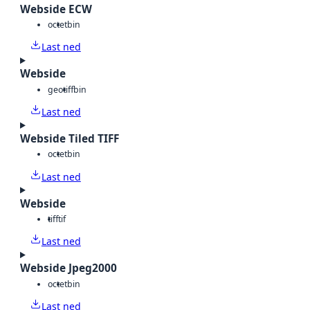
Webside ECW
octet
bin
Last ned
Webside
geotiff
bin
Last ned
Webside Tiled TIFF
octet
bin
Last ned
Webside
tiff
tif
Last ned
Webside Jpeg2000
octet
bin
Last ned