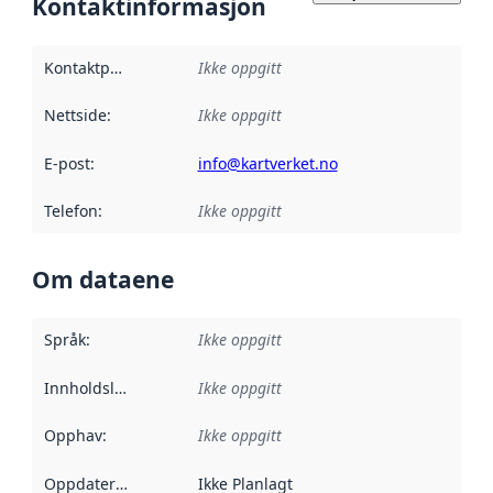
Kontaktinformasjon
Kontaktpunkt
:
Ikke oppgitt
Nettside
:
Ikke oppgitt
E-post
:
info@kartverket.no
Telefon
:
Ikke oppgitt
Om dataene
Språk
:
Ikke oppgitt
Innholdsleverandører
Ikke oppgitt
:
Opphav
:
Ikke oppgitt
Oppdateringsfrekvens
Ikke Planlagt
: