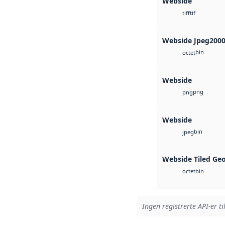
Webside
tif
tiff
Webside Jpeg200
bin
octet
Webside
png
png
Webside
bin
jpeg
Webside Tiled Ge
bin
octet
Ingen registrerte API-er ti