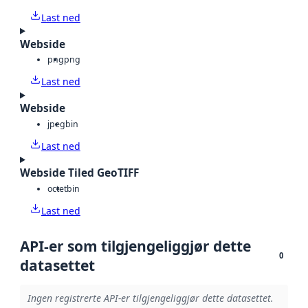
Last ned
Webside
png
png
Last ned
Webside
jpeg
bin
Last ned
Webside Tiled GeoTIFF
octet
bin
Last ned
API-er som tilgjengeliggjør dette
0
datasettet
Ingen registrerte API-er tilgjengeliggjør dette datasettet.