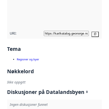
avmetadata.
Les mer om
metadatakvalitet
her
URI:
Kopier
Tema
Regioner og byer
Nøkkelord
Ikke oppgitt
Diskusjoner på Datalandsbyen
0
Ingen diskusjoner funnet