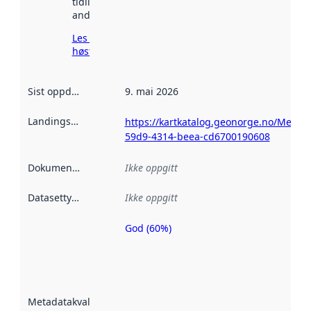
tidligere
andre steder.
Les mer om
høsting her
Sist oppdatert
:
9. mai 2026
Landingsside
:
https://kartkatalog.geonorge.no/Metad
59d9-4314-beea-cd6700190608
Dokumentasjon
:
Ikke oppgitt
Datasettype
:
Ikke oppgitt
God (60%)
Metadatakvalitet
er en indikator
på hvor godt
datasettene er
beskrevet ved
Metadatakvalitet
:
hjelp