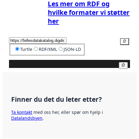
Les mer om RDF og
hvilke formater vi støtter
her
Kopier
Turtle
RDF/XML
JSON-LD
Kopier
Finner du det du leter etter?
Ta kontakt
med oss her, eller spør om hjelp i
Datalandsbyen
.