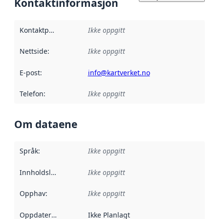
Kontaktinformasjon
Kontaktpunkt
:
Ikke oppgitt
Nettside
:
Ikke oppgitt
E-post
:
info@kartverket.no
Telefon
:
Ikke oppgitt
Om dataene
Språk
:
Ikke oppgitt
Innholdsleverandører
Ikke oppgitt
:
Opphav
:
Ikke oppgitt
Oppdateringsfrekvens
Ikke Planlagt
: