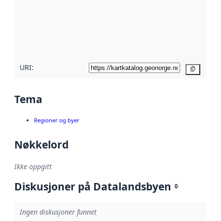
avmetadata.
Les mer om
metadatakvalitet
her
URI:
Kopier
Tema
Regioner og byer
Nøkkelord
Ikke oppgitt
Diskusjoner på Datalandsbyen
0
Ingen diskusjoner funnet