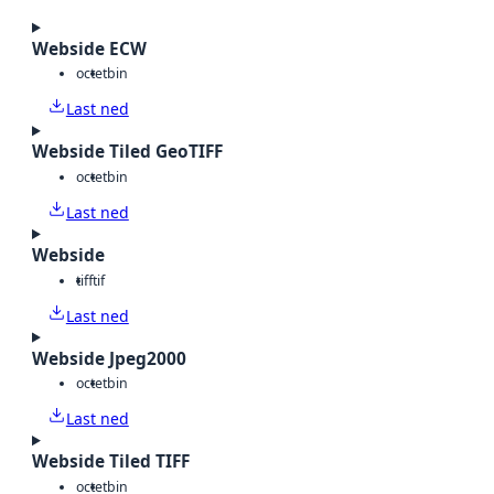
Webside ECW
octet
bin
Last ned
Webside Tiled GeoTIFF
octet
bin
Last ned
Webside
tiff
tif
Last ned
Webside Jpeg2000
octet
bin
Last ned
Webside Tiled TIFF
octet
bin