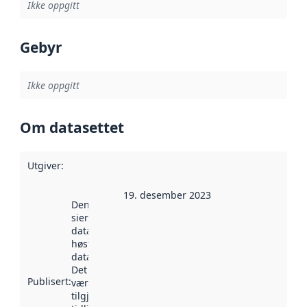
Ikke oppgitt
Gebyr
Ikke oppgitt
Om datasettet
Utgiver
:
19. desember 2023
Denne datoen
sier når
datasettet ble
høstet av
data.norge.no.
Det kan ha
Publisert
:
vært
tilgjengelig