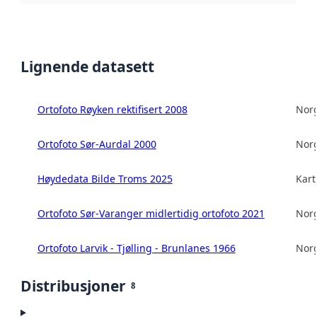
Lignende datasett
Ortofoto Røyken rektifisert 2008
Norg
Ortofoto Sør-Aurdal 2000
Norg
Høydedata Bilde Troms 2025
Kart
Ortofoto Sør-Varanger midlertidig ortofoto 2021
Norg
Ortofoto Larvik - Tjølling - Brunlanes 1966
Norg
Distribusjoner
8