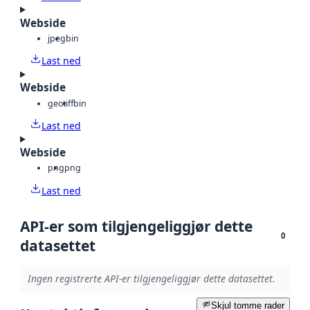
Webside
jpeg
bin
Last ned
Webside
geotiff
bin
Last ned
Webside
png
png
Last ned
API-er som tilgjengeliggjør dette
0
datasettet
Ingen registrerte API-er tilgjengeliggjør dette datasettet.
Skjul tomme rader