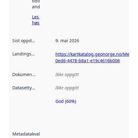
tidligere
andre steder.
Les mer om
høsting her
Sist oppdatert
:
9. mai 2026
Landingsside
:
https://kartkatalog.geonorge.no/Metad
0ed6-4478-b8a1-e19c4616b006
Dokumentasjon
:
Ikke oppgitt
Datasettype
:
Ikke oppgitt
God (60%)
Metadatakvalitet
er en indikator
på hvor godt
datasettene er
beskrevet ved
Metadatakvalitet
:
hjelp