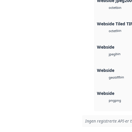
Webside Jpeg200
bin
octet
Webside Tiled TI
bin
octet
Webside
bin
jpeg
Webside
bin
geotiff
Webside
png
png
Ingen registrerte API-er t