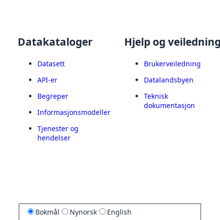
Datakataloger
Hjelp og veilednin
Datasett
Brukerveiledning
API-er
Datalandsbyen
Begreper
Teknisk
dokumentasjon
Informasjonsmodeller
Tjenester og
hendelser
Bokmål
Nynorsk
English