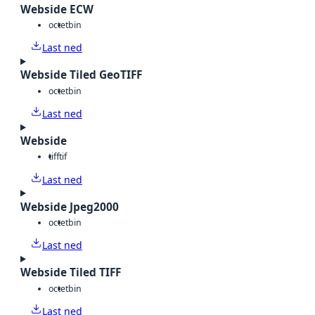
Webside ECW
octet
bin
Last ned
Webside Tiled GeoTIFF
octet
bin
Last ned
Webside
tiff
tif
Last ned
Webside Jpeg2000
octet
bin
Last ned
Webside Tiled TIFF
octet
bin
Last ned