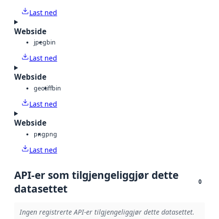
Last ned
Webside
jpeg
bin
Last ned
Webside
geotiff
bin
Last ned
Webside
png
png
Last ned
API-er som tilgjengeliggjør dette
0
datasettet
Ingen registrerte API-er tilgjengeliggjør dette datasettet.