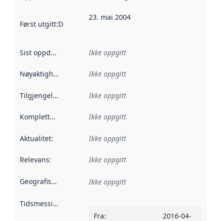
23. mai 2004
Først utgitt
:
Denne datoen sier når dataene i dette datasettet 
Sist oppdatert
:
Ikke oppgitt
Nøyaktighet
:
Ikke oppgitt
Tilgjengelighet
:
Ikke oppgitt
Kompletthet
:
Ikke oppgitt
Aktualitet
:
Ikke oppgitt
Relevans
:
Ikke oppgitt
Geografisk avgrensning
:
Ikke oppgitt
Tidsmessig avgrensning
:
Fra
:
2016-04-