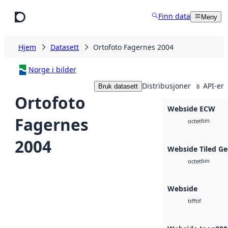
Hopp til hovedinnhold
Finn data
Meny
Hjem
Datasett
Ortofoto Fagernes 2004
Norge i bilder
Distribusjoner
API-er
Bruk datasett
8
Ortofoto
Webside ECW
Fagernes
bin
octet
2004
Webside Tiled Ge
bin
octet
Webside
tif
tiff