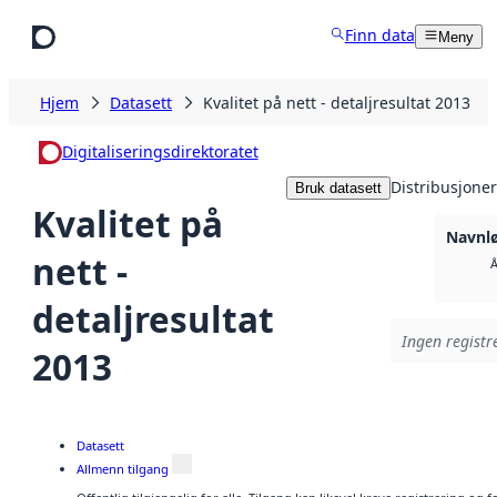
Hopp til hovedinnhold
Finn data
Meny
Hjem
Datasett
Kvalitet på nett - detaljresultat 2013
Digitaliseringsdirektoratet
Distribusjoner
Bruk datasett
Kvalitet på
Navnlø
nett -
Å
detaljresultat
Ingen registre
2013
Datasett
Allmenn tilgang