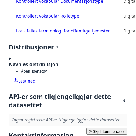
Kontrollert vokabular Dokumentasjonstype
Digita
Kontrollert vokabular Rolletype
Digita
Los - felles terminologi for offentlige tjenester
Digita
Distribusjoner
1
Navnløs distribusjon
Åpen lisens
csv
Last ned
API-er som tilgjengeliggjør dette
0
datasettet
Ingen registrerte API-er tilgjengeliggjør dette datasettet.
Skjul tomme rader
Kontaktinformasjon