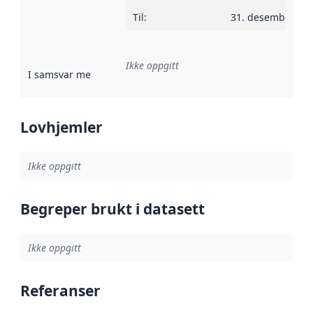
Til
:
31. desember 20
Ikke oppgitt
I samsvar med
:
Referanse til en implementasjonsregel eller a
Lovhjemler
Ikke oppgitt
Begreper brukt i datasett
Ikke oppgitt
Referanser