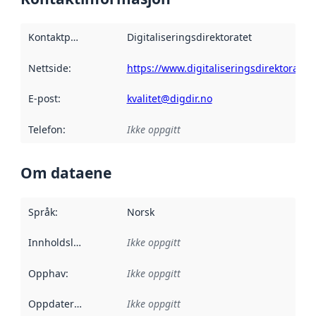
Kontaktpunkt
:
Digitaliseringsdirektoratet
Nettside
:
https://www.digitaliseringsdirektoratet.
E-post
:
kvalitet@digdir.no
Telefon
:
Ikke oppgitt
Om dataene
Språk
:
Norsk
Innholdsleverandører
Ikke oppgitt
:
Opphav
:
Ikke oppgitt
Oppdateringsfrekvens
Ikke oppgitt
: