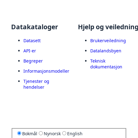
Datakataloger
Hjelp og veilednin
Datasett
Brukerveiledning
API-er
Datalandsbyen
Begreper
Teknisk
dokumentasjon
Informasjonsmodeller
Tjenester og
hendelser
Bokmål
Nynorsk
English