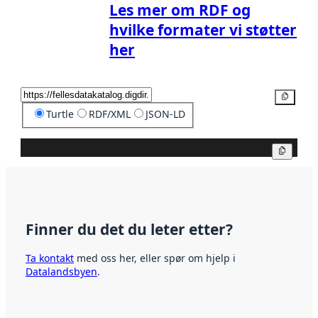
Les mer om RDF og
hvilke formater vi støtter
her
Kopier
Turtle
RDF/XML
JSON-LD
Kopier
Finner du det du leter etter?
Ta kontakt
med oss her, eller spør om hjelp i
Datalandsbyen
.