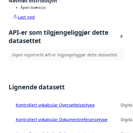
Navnløs distribusjon
Åpen lisens
csv
Last ned
API-er som tilgjengeliggjør dette
0
datasettet
Ingen registrerte API-er tilgjengeliggjør dette datasettet.
Lignende datasett
Kontrollert vokabular Oversettelsestype
Digita
Kontrollert vokabular Dokumentreferansetype
Digita