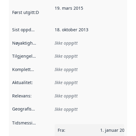
19. mars 2015
Først utgitt
:
Denne datoen sier når dataene i dette datasettet 
Sist oppdatert
:
18. oktober 2013
Nøyaktighet
:
Ikke oppgitt
Tilgjengelighet
:
Ikke oppgitt
Kompletthet
:
Ikke oppgitt
Aktualitet
:
Ikke oppgitt
Relevans
:
Ikke oppgitt
Geografisk avgrensning
:
Ikke oppgitt
Tidsmessig avgrensning
:
Fra
:
1. januar 2013