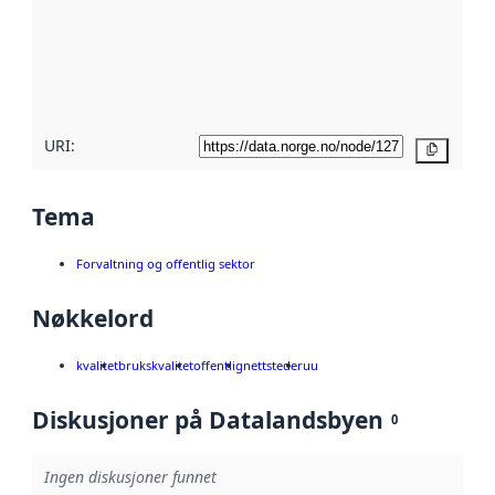
avmetadata.
Les mer om
metadatakvalitet
her
URI:
Kopier
Tema
Forvaltning og offentlig sektor
Nøkkelord
kvalitet
brukskvalitet
offentlig
nettsteder
uu
Diskusjoner på Datalandsbyen
0
Ingen diskusjoner funnet