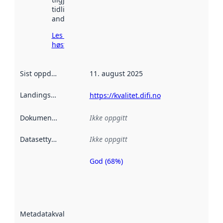
tidligere
andre steder.
Les mer om
høsting her
Sist oppdatert
:
11. august 2025
Landingsside
:
https://kvalitet.difi.no
Dokumentasjon
:
Ikke oppgitt
Datasettype
:
Ikke oppgitt
God (68%)
Metadatakvalitet
er en indikator
på hvor godt
datasettene er
beskrevet ved
Metadatakvalitet
:
hjelp