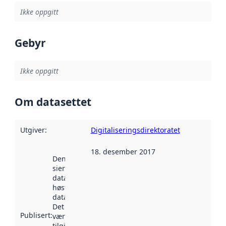
Ikke oppgitt
Gebyr
Ikke oppgitt
Om datasettet
Utgiver
:
Digitaliseringsdirektoratet
18. desember 2017
Denne datoen
sier når
datasettet ble
høstet av
data.norge.no.
Det kan ha
Publisert
:
vært
tilgjengelig