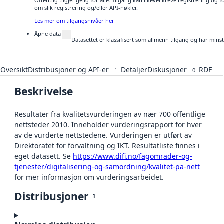
Offentlig tilgjengelig for alle. Tilgang kan likevel kreve registrering o
om slik registrering og/eller API-nøkler.
Les mer om tilgangsnivåer her
Åpne data
Datasettet er klassifisert som allmenn tilgang og har mins
Oversikt
Distribusjoner og API-er
Detaljer
Diskusjoner
RDF
1
0
Beskrivelse
Resultater fra kvalitetsvurderingen av nær 700 offentlige
nettsteder 2010. Inneholder vurderingsrapport for hver
av de vurderte nettstedene. Vurderingen er utført av
Direktoratet for forvaltning og IKT. Resultatliste finnes i
eget datasett. Se
https://www.difi.no/fagomrader-og-
tjenester/digitalisering-og-samordning/kvalitet-pa-nett
for mer informasjon om vurderingsarbeidet.
Distribusjoner
1