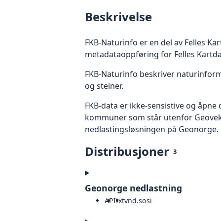
Beskrivelse
FKB-Naturinfo er en del av Felles Ka
metadataoppføring for Felles Kartda
FKB-Naturinfo beskriver naturinform
og steiner.
FKB-data er ikke-sensistive og åpne
kommuner som står utenfor Geovekst.
nedlastingsløsningen på Geonorge. P
Distribusjoner
3
Geonorge nedlastning
API
txt
vnd.sosi