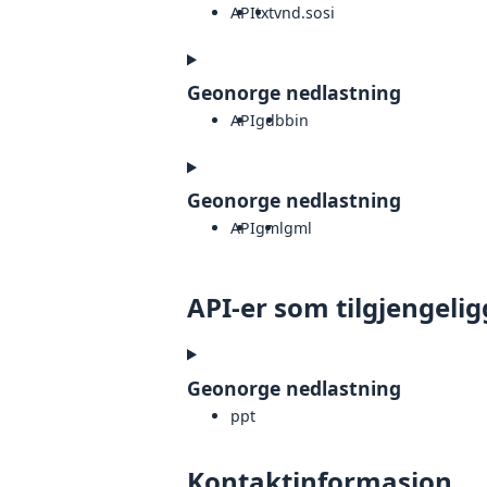
API
txt
vnd.sosi
Geonorge nedlastning
API
gdb
bin
Geonorge nedlastning
API
gml
gml
API-er som tilgjengelig
Geonorge nedlastning
ppt
Kontaktinformasjon