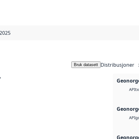
 2025
Distribusjoner
Bruk datasett
-
Geonorge
tx
API
Geonorge
g
API
Geonorge