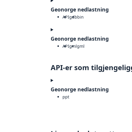
Geonorge nedlastning
API
gdb
bin
Geonorge nedlastning
API
gml
gml
API-er som tilgjengelig
Geonorge nedlastning
ppt