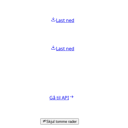
Last ned
Last ned
Gå til API
Skjul tomme rader