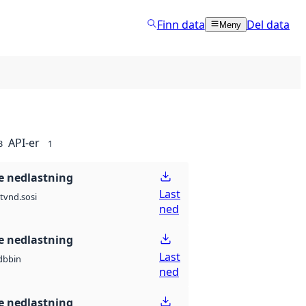
Finn data
Del data
Meny
API-er
3
1
 nedlastning
Last
t
vnd.sosi
ned
 nedlastning
Last
db
bin
ned
 nedlastning