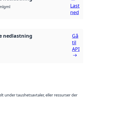
Last
ml
gml
ned
 nedlastning
Gå
til
API
t under taushetsavtaler, eller ressurser der