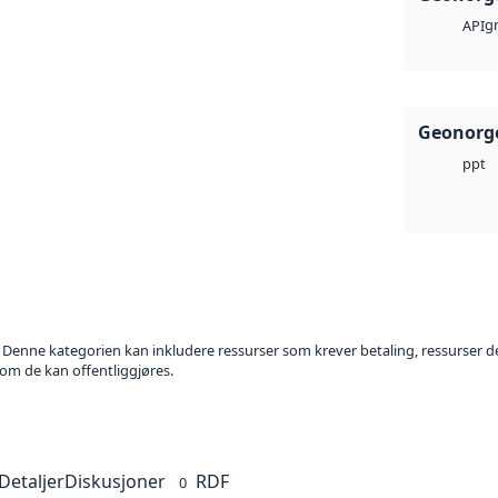
g
API
Geonorge
ppt
. Denne kategorien kan inkludere ressurser som krever betaling, ressurser del
 om de kan offentliggjøres.
Detaljer
Diskusjoner
RDF
0