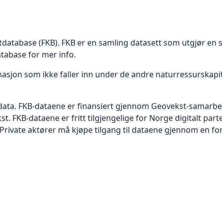
rtdatabase (FKB). FKB er en samling datasett som utgjør en s
tabase for mer info.
asjon som ikke faller inn under de andre naturressurskapit
 data. FKB-dataene er finansiert gjennom Geovekst-samarbe
 FKB-dataene er fritt tilgjengelige for Norge digitalt par
rivate aktører må kjøpe tilgang til dataene gjennom en for