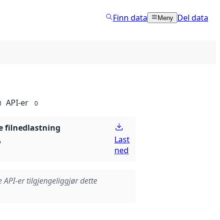
Finn data
Del data
Meny
API-er
1
0
 filnedlastning
Last
p
ned
e API-er tilgjengeliggjør dette