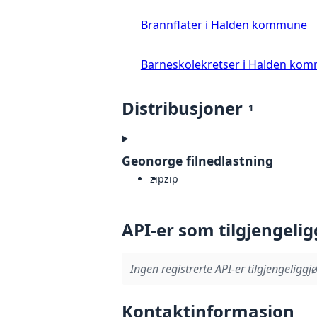
Brannflater i Halden kommune
Barneskolekretser i Halden ko
Distribusjoner
1
Geonorge filnedlastning
zip
zip
API-er som tilgjengelig
Ingen registrerte API-er tilgjengeliggjø
Kontaktinformasjon