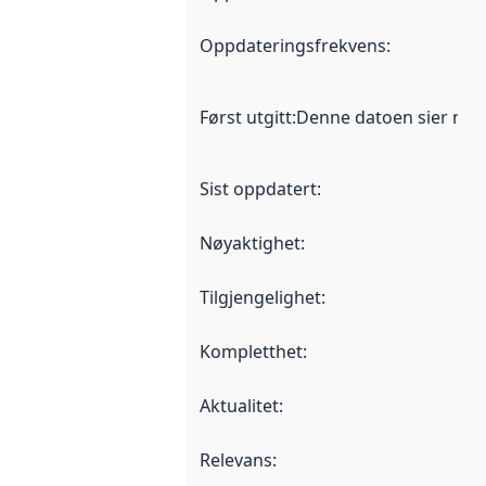
Oppdateringsfrekvens
:
Først utgitt
:
Denne datoen sier når d
Sist oppdatert
:
Nøyaktighet
:
Tilgjengelighet
:
Kompletthet
:
Aktualitet
:
Relevans
: