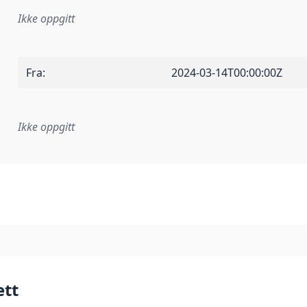
Ikke oppgitt
Fra
:
2024-03-14T00:00:00Z
Ikke oppgitt
plementasjonsregel eller annen spesifikasjon, som ligger til
ett