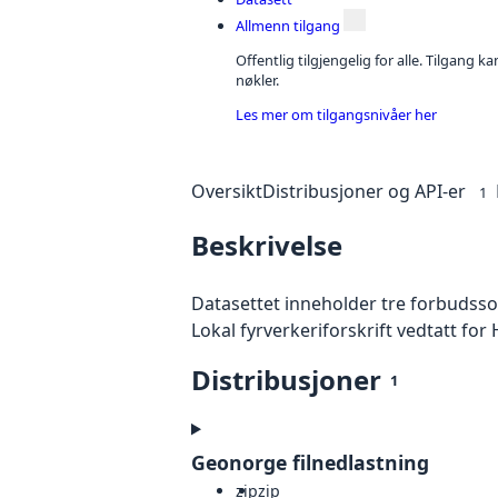
Allmenn tilgang
Offentlig tilgjengelig for alle. Tilgang 
nøkler.
Les mer om tilgangsnivåer her
Oversikt
Distribusjoner og API-er
1
Beskrivelse
Datasettet inneholder tre forbudssone
Lokal fyrverkeriforskrift vedtatt fo
Distribusjoner
1
Geonorge filnedlastning
zip
zip