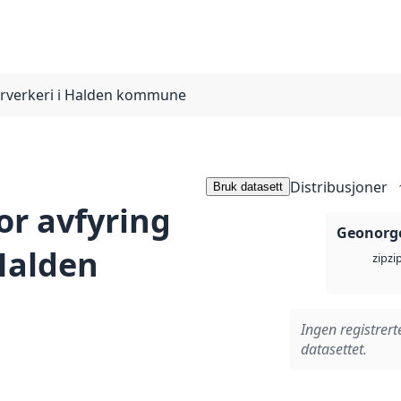
fyrverkeri i Halden kommune
Distribusjoner
Bruk datasett
or avfyring
Geonorge
 Halden
zi
zip
Ingen registrert
datasettet.