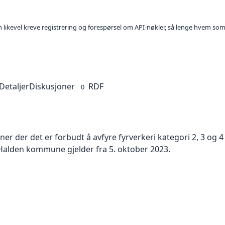
kan likevel kreve registrering og forespørsel om API-nøkler, så lenge hvem som
Detaljer
Diskusjoner
RDF
0
r der det er forbudt å avfyre fyrverkeri kategori 2, 3 og 4 
r Halden kommune gjelder fra 5. oktober 2023.