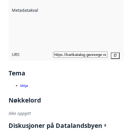
beskrevet ved
Metadatakvalitet
:
hjelp
avmetadata.
Les mer om
metadatakvalitet
her
URI:
Kopier
Tema
Miljø
Nøkkelord
Ikke oppgitt
Diskusjoner på Datalandsbyen
0