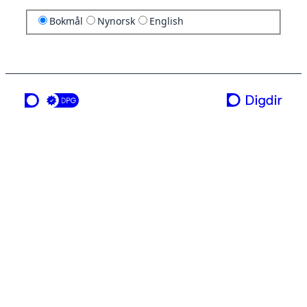
Bokmål
Nynorsk
English
en tjeneste fra