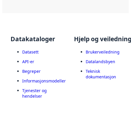
Datakataloger
Hjelp og veilednin
Datasett
Brukerveiledning
API-er
Datalandsbyen
Begreper
Teknisk
dokumentasjon
Informasjonsmodeller
Tjenester og
hendelser