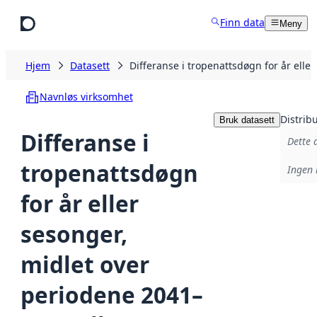
Hopp til hovedinnhold
Finn data
Meny
Hjem
Datasett
Differanse i tropenattsdøgn for år el
Navnløs virksomhet
Distrib
Bruk datasett
Differanse i
Dette 
tropenattsdøgn
Ingen 
for år eller
sesonger,
midlet over
periodene 2041–