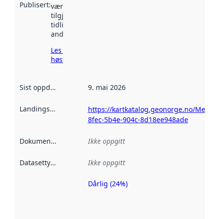
Publisert
:
vært
tilgjengelig
tidligere
andre steder.
Les mer om
høsting her
Sist oppdatert
:
9. mai 2026
Landingsside
:
https://kartkatalog.geonorge.no/Metad
8fec-5b4e-904c-8d18ee948ade
Dokumentasjon
:
Ikke oppgitt
Datasettype
:
Ikke oppgitt
Dårlig (24%)
Metadatakvalitet
er en indikator
på hvor godt
datasettene er