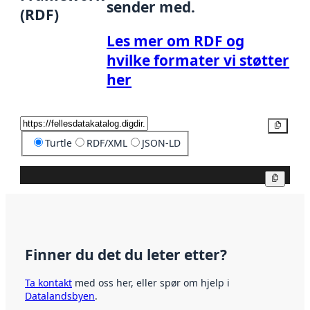
sender med.
(RDF)
Les mer om RDF og
hvilke formater vi støtter
her
Kopier
Turtle
RDF/XML
JSON-LD
Kopier
Finner du det du leter etter?
Ta kontakt
med oss her, eller spør om hjelp i
Datalandsbyen
.