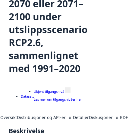
2070 eller 2071–
2100 under
utslippsscenario
RCP2.6,
sammenlignet
med 1991–2020
Ukjent tilgangsnivå
Datasett
Les mer om tilgangsnivåer her
Oversikt
Distribusjoner og API-er
Detaljer
Diskusjoner
RDF
0
0
Beskrivelse