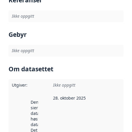
Ikke oppgitt
Gebyr
Ikke oppgitt
Om datasettet
Utgiver
:
Ikke oppgitt
28. oktober 2025
Denne datoen
sier når
datasettet ble
høstet av
data.norge.no.
Det kan ha