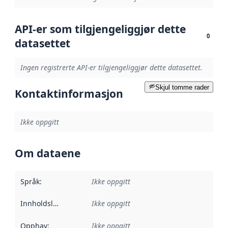
API-er som tilgjengeliggjør dette
0
datasettet
Ingen registrerte API-er tilgjengeliggjør dette datasettet.
Skjul tomme rader
Kontaktinformasjon
Ikke oppgitt
Om dataene
Språk
:
Ikke oppgitt
Innholdsleverandører
Ikke oppgitt
:
Opphav
:
Ikke oppgitt