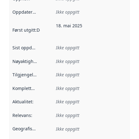
Oppdateringsfrekvens
Ikke oppgitt
:
18. mai 2025
Først utgitt
:
Denne datoen sier når dataene i dette datasettet 
Sist oppdatert
:
Ikke oppgitt
Nøyaktighet
:
Ikke oppgitt
Tilgjengelighet
:
Ikke oppgitt
Kompletthet
:
Ikke oppgitt
Aktualitet
:
Ikke oppgitt
Relevans
:
Ikke oppgitt
Geografisk avgrensning
:
Ikke oppgitt