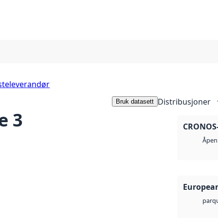
steleverandør
Distribusjoner
Bruk datasett
e 3
CRONOS-3
Åpen 
European
parq