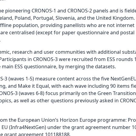
the pioneering CRONOS-1 and CRONOS-2 panels and is fielded
Iceland, Poland, Portugal, Slovenia, and the United Kingdo
fline population, providing panellists who are not internet
are centralised (except for paper questionnaire and postal l
.
ic, research and user communities with additional substan
rticipants in CRONOS-3 were recruited from ESS rounds 10
e main ESS questionnaire, by merging the datasets.
3 (waves 1-5) measure content across the five NextGenEU
ong, and Make it Equal, with each wave including 90 items fie
NOS-3 (waves 6-8) focus primarily on the Green Transition,
pics, as well as other questions previously asked in CRONO
rom the European Union’s Horizon Europe programme: Prov
n EU (Infra4NextGen) under the grant agreement number 10
he grant agreement 101188188.