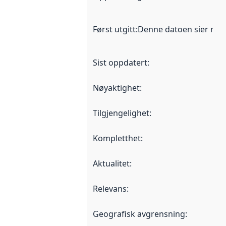
Først utgitt
:
Denne datoen sier når d
Sist oppdatert
:
Nøyaktighet
:
Tilgjengelighet
:
Kompletthet
:
Aktualitet
:
Relevans
:
Geografisk avgrensning
: