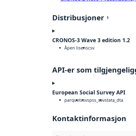
Distribusjoner
1
CRONOS-3 Wave 3 edition 1.2
Åpen lisens
csv
API-er som tilgjengelig
European Social Survey API
parquet
csv
spss_sav
stata_dta
Kontaktinformasjon