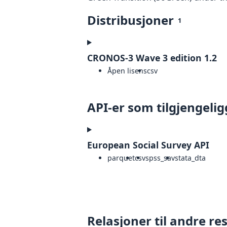
Distribusjoner
1
CRONOS-3 Wave 3 edition 1.2
Åpen lisens
csv
API-er som tilgjengelig
European Social Survey API
parquet
csv
spss_sav
stata_dta
Relasjoner til andre re