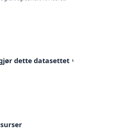
gjør dette datasettet
1
ssurser