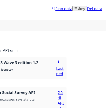
Finn data
Del data
Meny
API-er
1
1
 Wave 3 edition 1.2
Last
csv
lisens
ned
 Social Survey API
Gå
til
csv
spss_sav
stata_dta
uet
API