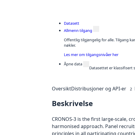
Datasett
Allmenn tilgang
Offentlig tilgjengelig for alle. Tilgang 
nøkler.
Les mer om tilgangsnivåer her
Åpne data
Datasettet er klassifiser
Oversikt
Distribusjoner og API-er
2
Beskrivelse
CRONOS-3 is the first large-scale, c
harmonised approach. Panel recruit
principles in all participating countri