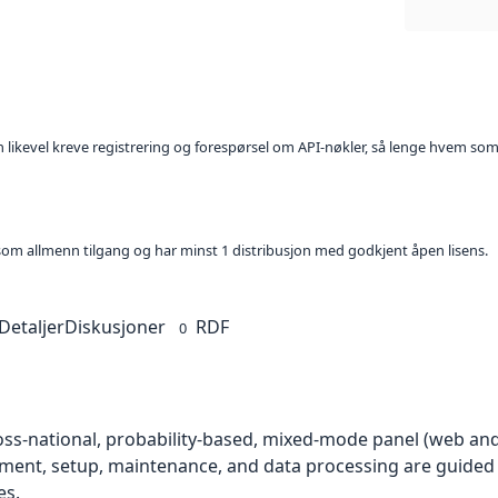
kan likevel kreve registrering og forespørsel om API-nøkler, så lenge hvem som
t som allmenn tilgang og har minst 1 distribusjon med godkjent åpen lisens.
Detaljer
Diskusjoner
RDF
0
ross-national, probability-based, mixed-mode panel (web and
ment, setup, maintenance, and data processing are guided
es.