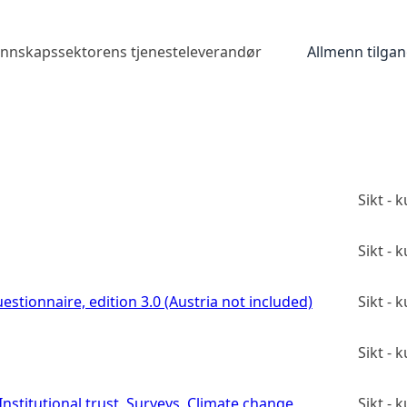
kunnskapssektorens tjenesteleverandør
Allmenn tilga
Sikt -
Sikt -
estionnaire, edition 3.0 (Austria not included)
Sikt -
Sikt -
stitutional trust, Surveys, Climate change
Sikt -