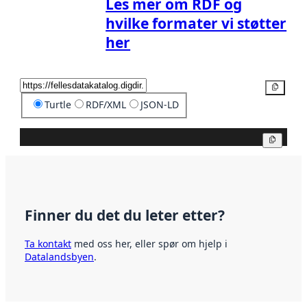
Les mer om RDF og
hvilke formater vi støtter
her
Kopier
Turtle
RDF/XML
JSON-LD
Kopier
Finner du det du leter etter?
Ta kontakt
med oss her, eller spør om hjelp i
Datalandsbyen
.