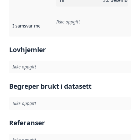
Til
:
30. desember 20
Ikke oppgitt
I samsvar med
:
Referanse til en implementasjonsregel eller a
Lovhjemler
Ikke oppgitt
Begreper brukt i datasett
Ikke oppgitt
Referanser
Ikke oppgitt