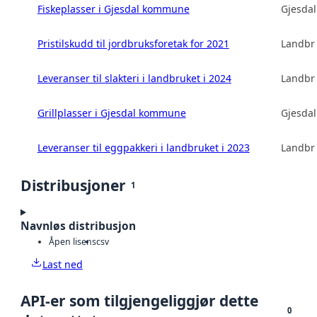
Fiskeplasser i Gjesdal kommune
Gjesda
Pristilskudd til jordbruksforetak for 2021
Landbru
Leveranser til slakteri i landbruket i 2024
Landbru
Grillplasser i Gjesdal kommune
Gjesda
Leveranser til eggpakkeri i landbruket i 2023
Landbru
Distribusjoner
1
Navnløs distribusjon
Åpen lisens
csv
Last ned
API-er som tilgjengeliggjør dette
0