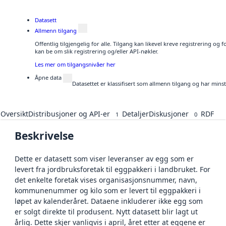
Datasett
Allmenn tilgang
Offentlig tilgjengelig for alle. Tilgang kan likevel kreve registrering o
kan be om slik registrering og/eller API-nøkler.
Les mer om tilgangsnivåer her
Åpne data
Datasettet er klassifisert som allmenn tilgang og har mins
Oversikt
Distribusjoner og API-er
Detaljer
Diskusjoner
RDF
1
0
Beskrivelse
Dette er datasett som viser leveranser av egg som er
levert fra jordbruksforetak til eggpakkeri i landbruket. For
det enkelte foretak vises organisasjonsnummer, navn,
kommunenummer og kilo som er levert til eggpakkeri i
løpet av kalenderåret. Dataene inkluderer ikke egg som
er solgt direkte til produsent. Nytt datasett blir lagt ut
årlig. Dette skjer vanligvis i april, året etter at eggene er