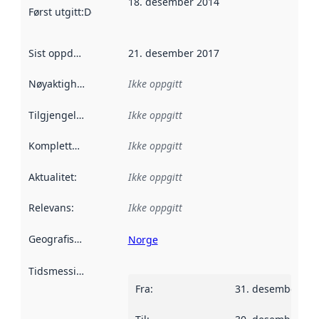
18. desember 2014
Først utgitt
:
Denne datoen sier når dataene i dette datasettet 
Sist oppdatert
:
21. desember 2017
Nøyaktighet
:
Ikke oppgitt
Tilgjengelighet
:
Ikke oppgitt
Kompletthet
:
Ikke oppgitt
Aktualitet
:
Ikke oppgitt
Relevans
:
Ikke oppgitt
Geografisk avgrensning
:
Norge
Tidsmessig avgrensning
:
Fra
:
31. desember 20