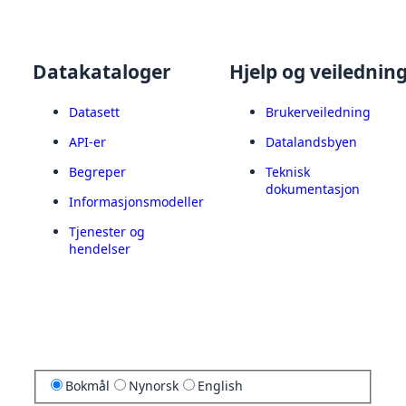
Datakataloger
Hjelp og veilednin
Datasett
Brukerveiledning
API-er
Datalandsbyen
Begreper
Teknisk
dokumentasjon
Informasjonsmodeller
Tjenester og
hendelser
Bokmål
Nynorsk
English