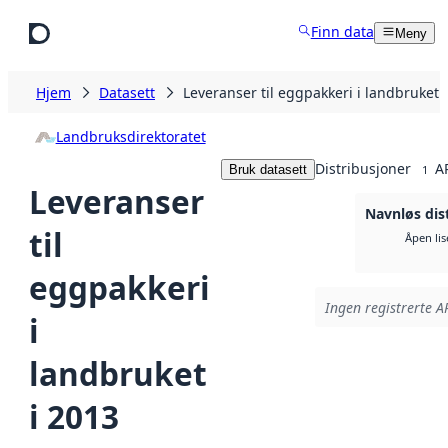
Hopp til hovedinnhold
Finn data
Meny
Hjem
Datasett
Leveranser til eggpakkeri i landbruket 
Landbruksdirektoratet
Distribusjoner
A
Bruk datasett
1
Leveranser
Navnløs dis
til
Åpen lis
eggpakkeri
Ingen registrerte AP
i
landbruket
i 2013