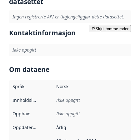
datasettet
Ingen registrerte API-er tilgjengeliggjør dette datasettet.
Skjul tomme rader
Kontaktinformasjon
Ikke oppgitt
Om dataene
Språk
:
Norsk
Innholdsleverandører
Ikke oppgitt
:
Opphav
:
Ikke oppgitt
Oppdateringsfrekvens
Årlig
: