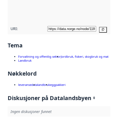
Les mer om
metadatakvalitet
her
URI:
Kopier
Tema
Forvaltning og offentlig sektor
Jordbruk, fiskeri, skogbruk og mat
Landbruk
Nøkkelord
leveransedata
landbruk
eggpakkeri
Diskusjoner på Datalandsbyen
0
Ingen diskusjoner funnet