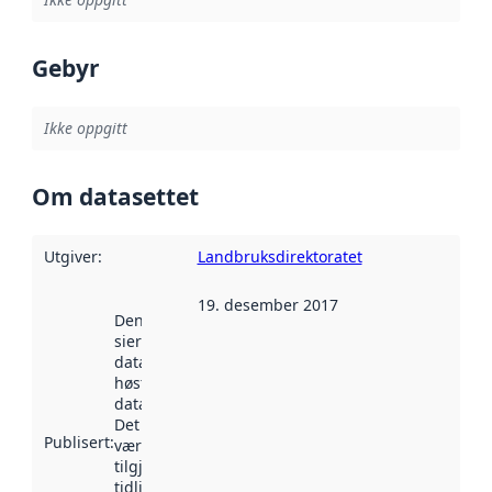
Gebyr
Ikke oppgitt
Om datasettet
Utgiver
:
Landbruksdirektoratet
19. desember 2017
Denne datoen
sier når
datasettet ble
høstet av
data.norge.no.
Det kan ha
Publisert
:
vært
tilgjengelig
tidligere