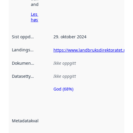
andre steder.
Les mer om
høsting her
Sist oppdatert
:
29. oktober 2024
Landingsside
:
https://www.landbruksdirektoratet.no
Dokumentasjon
:
Ikke oppgitt
Datasettype
:
Ikke oppgitt
God (68%)
Metadatakvalitet
er en indikator
på hvor godt
datasettene er
beskrevet ved
Metadatakvalitet
:
hjelp
avmetadata.