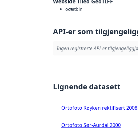
Webside Tiled GeoTIFF
octet
bin
API-er som tilgjengelig
Ingen registrerte API-er tilgjengeliggjø
Lignende datasett
Ortofoto Røyken rektifisert 2008
Ortofoto Sør-Aurdal 2000