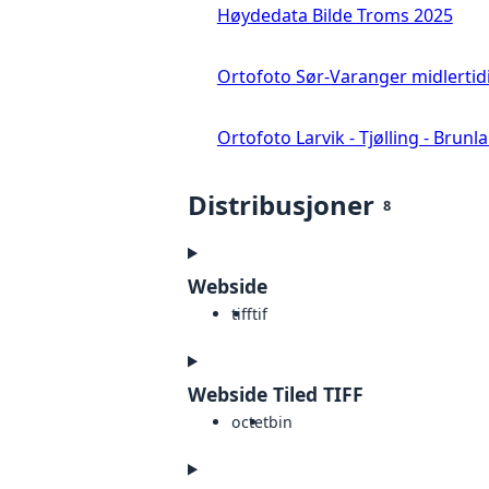
Høydedata Bilde Troms 2025
Ortofoto Sør-Varanger midlertid
Ortofoto Larvik - Tjølling - Brunl
Distribusjoner
8
Webside
tiff
tif
Webside Tiled TIFF
octet
bin