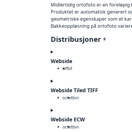
Midlertidig ortofoto er en foreløpig
Produktet er automatisk generert og
geometriske egenskaper som et kart f
Bakkeoppløsning på ortofoto varierer f
Distribusjoner
8
Webside
tiff
tif
Webside Tiled TIFF
octet
bin
Webside ECW
octet
bin