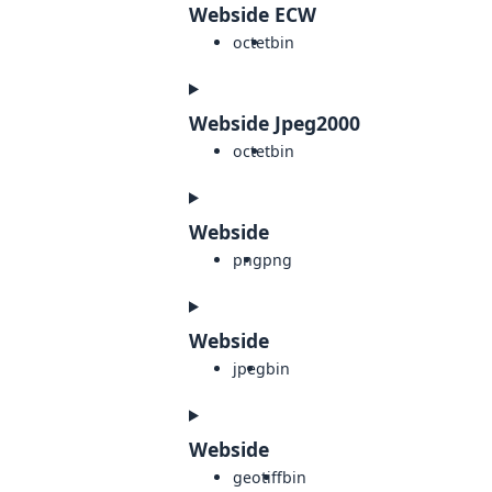
Webside ECW
octet
bin
Webside Jpeg2000
octet
bin
Webside
png
png
Webside
jpeg
bin
Webside
geotiff
bin