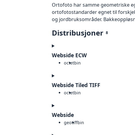
Ortofoto har samme geometriske egen
ortofotostandarder egnet til forskj
og jordbruksområder. Bakkeoppløsnin
Distribusjoner
8
Webside ECW
octet
bin
Webside Tiled TIFF
octet
bin
Webside
geotiff
bin