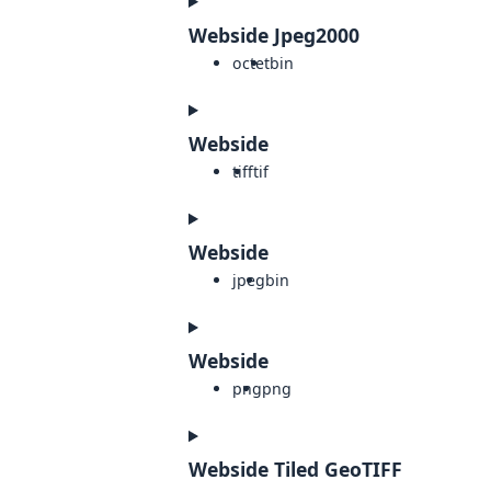
Webside Jpeg2000
octet
bin
Webside
tiff
tif
Webside
jpeg
bin
Webside
png
png
Webside Tiled GeoTIFF