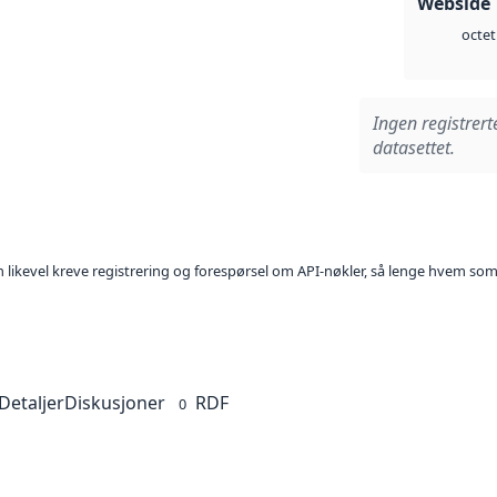
Webside 
octet
Ingen registrert
datasettet.
kan likevel kreve registrering og forespørsel om API-nøkler, så lenge hvem som
Detaljer
Diskusjoner
RDF
0