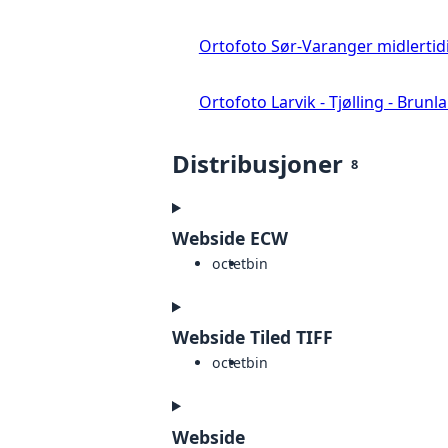
Ortofoto Sør-Varanger midlertid
Ortofoto Larvik - Tjølling - Brunl
Distribusjoner
8
Webside ECW
octet
bin
Webside Tiled TIFF
octet
bin
Webside