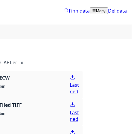
Finn data
Del data
Meny
API-er
8
0
 ECW
Last
bin
ned
Tiled TIFF
Last
bin
ned