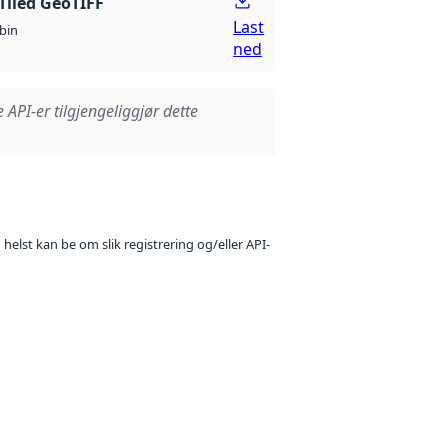
Tiled GeoTIFF
Last
bin
ned
e API-er tilgjengeliggjør dette
 helst kan be om slik registrering og/eller API-