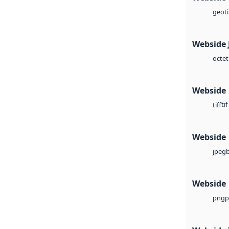
geoti
Webside 
octet
Webside
tif
tiff
Webside
jpeg
Webside
p
png