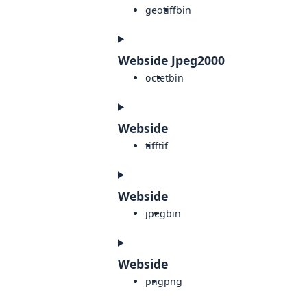
geotiff
bin
Webside Jpeg2000
octet
bin
Webside
tiff
tif
Webside
jpeg
bin
Webside
png
png