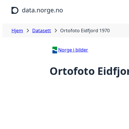
Hopp til hovedinnhold
data.norge.no
Hjem
Datasett
Ortofoto Eidfjord 1970
Norge i bilder
Ortofoto Eidfjo