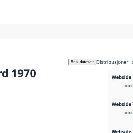
Distribusjoner
Bruk datasett
rd 1970
Webside
octet
Webside 
octet
Webside