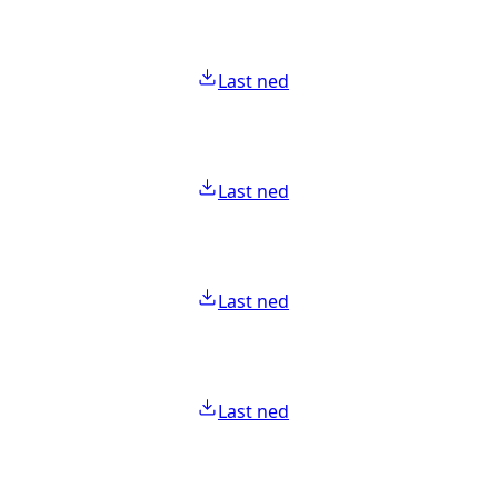
Last ned
Last ned
Last ned
Last ned