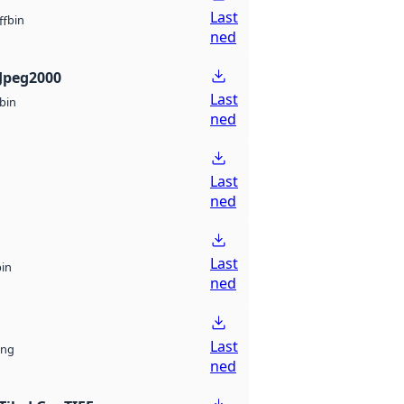
Last
bin
ff
ned
Jpeg2000
Last
bin
ned
Last
ned
Last
bin
ned
Last
ng
ned