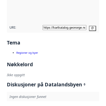
Les mer om
metadatakvalitet
her
URI:
Kopier
Tema
Regioner og byer
Nøkkelord
Ikke oppgitt
Diskusjoner på Datalandsbyen
0
Ingen diskusjoner funnet