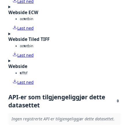
Last ned
Webside ECW
octet
bin
Last ned
Webside Tiled TIFF
octet
bin
Last ned
Webside
tiff
tif
Last ned
API-er som tilgjengeliggjør dette
0
datasettet
Ingen registrerte API-er tilgjengeliggjør dette datasettet.