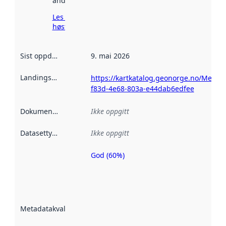
andre steder.
Les mer om
høsting her
Sist oppdatert
:
9. mai 2026
Landingsside
:
https://kartkatalog.geonorge.no/Metad
f83d-4e68-803a-e44dab6edfee
Dokumentasjon
:
Ikke oppgitt
Datasettype
:
Ikke oppgitt
God (60%)
Metadatakvalitet
er en indikator
på hvor godt
datasettene er
beskrevet ved
Metadatakvalitet
:
hjelp
avmetadata.