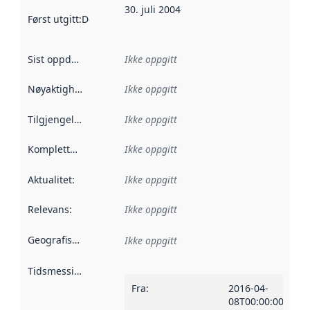
30. juli 2004
Først utgitt
:
Denne datoen sier når dataene i dette datasettet 
Sist oppdatert
:
Ikke oppgitt
Nøyaktighet
:
Ikke oppgitt
Tilgjengelighet
:
Ikke oppgitt
Kompletthet
:
Ikke oppgitt
Aktualitet
:
Ikke oppgitt
Relevans
:
Ikke oppgitt
Geografisk avgrensning
:
Ikke oppgitt
Tidsmessig avgrensning
:
Fra
:
2016-04-
08T00:00:00Z