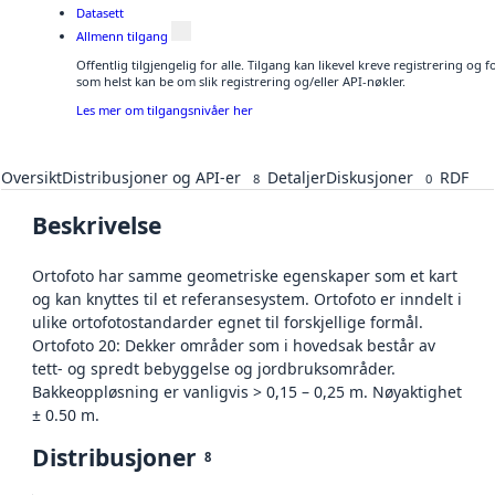
Datasett
Allmenn tilgang
Offentlig tilgjengelig for alle. Tilgang kan likevel kreve registrering og
som helst kan be om slik registrering og/eller API-nøkler.
Les mer om tilgangsnivåer her
Oversikt
Distribusjoner og API-er
Detaljer
Diskusjoner
RDF
8
0
Beskrivelse
Ortofoto har samme geometriske egenskaper som et kart
og kan knyttes til et referansesystem. Ortofoto er inndelt i
ulike ortofotostandarder egnet til forskjellige formål.
Ortofoto 20: Dekker områder som i hovedsak består av
tett- og spredt bebyggelse og jordbruksområder.
Bakkeoppløsning er vanligvis > 0,15 – 0,25 m. Nøyaktighet
± 0.50 m.
Distribusjoner
8