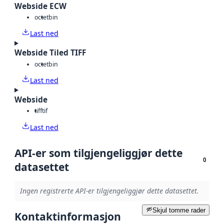
Webside ECW
octet
bin
Last ned
Webside Tiled TIFF
octet
bin
Last ned
Webside
tiff
tif
Last ned
API-er som tilgjengeliggjør dette
0
datasettet
Ingen registrerte API-er tilgjengeliggjør dette datasettet.
Skjul tomme rader
Kontaktinformasjon