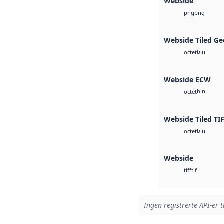
Webside
png
png
Webside Tiled Ge
bin
octet
Webside ECW
bin
octet
Webside Tiled TI
bin
octet
Webside
tif
tiff
Ingen registrerte API-er t