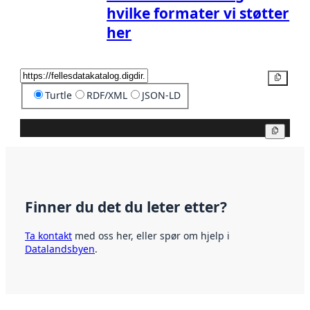
hvilke formater vi støtter
her
Kopier
Turtle
RDF/XML
JSON-LD
Kopier
Finner du det du leter etter?
Ta kontakt
med oss her, eller spør om hjelp i
Datalandsbyen
.