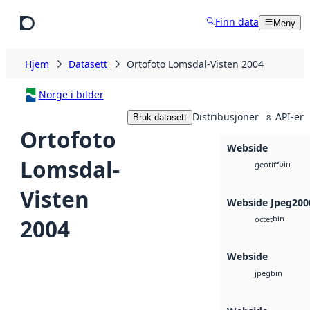
Hopp til hovedinnhold
Finn data
Meny
Hjem
Datasett
Ortofoto Lomsdal-Visten 2004
Norge i bilder
Distribusjoner
API-er
Bruk datasett
8
Ortofoto
Webside
Lomsdal-
bin
geotiff
Visten
Webside Jpeg200
bin
2004
octet
Webside
bin
jpeg