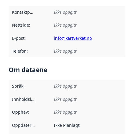
Kontaktpunkt
:
Ikke oppgitt
Nettside
:
Ikke oppgitt
E-post
:
info@kartverket.no
Telefon
:
Ikke oppgitt
Om dataene
Språk
:
Ikke oppgitt
Innholdsleverandører
Ikke oppgitt
:
Opphav
:
Ikke oppgitt
Oppdateringsfrekvens
Ikke Planlagt
: