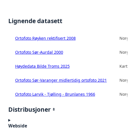
Lignende datasett
Ortofoto Røyken rektifisert 2008
Norg
Ortofoto Sør-Aurdal 2000
Norg
Høydedata Bilde Troms 2025
Kart
Ortofoto Sør-Varanger midlertidig ortofoto 2021
Norg
Ortofoto Larvik - Tjølling - Brunlanes 1966
Norg
Distribusjoner
8
Webside