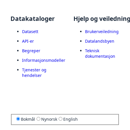
Datakataloger
Hjelp og veilednin
Datasett
Brukerveiledning
API-er
Datalandsbyen
Begreper
Teknisk
dokumentasjon
Informasjonsmodeller
Tjenester og
hendelser
Bokmål
Nynorsk
English