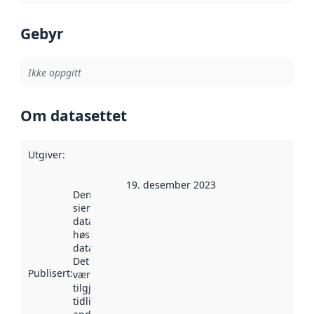
Gebyr
Ikke oppgitt
Om datasettet
Utgiver
:
19. desember 2023
Denne datoen
sier når
datasettet ble
høstet av
data.norge.no.
Det kan ha
Publisert
:
vært
tilgjengelig
tidligere