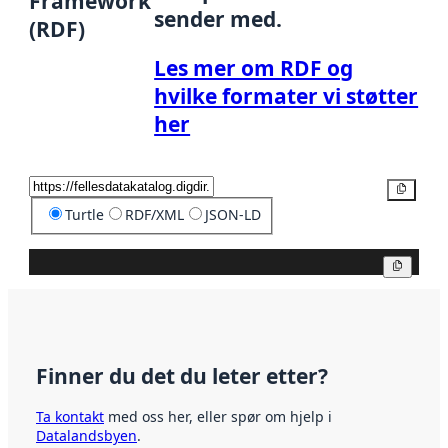
Framework
sender med.
(RDF)
Les mer om RDF og
hvilke formater vi støtter
her
Kopier
Turtle
RDF/XML
JSON-LD
Kopier
Finner du det du leter etter?
Ta kontakt
med oss her, eller spør om hjelp i
Datalandsbyen
.