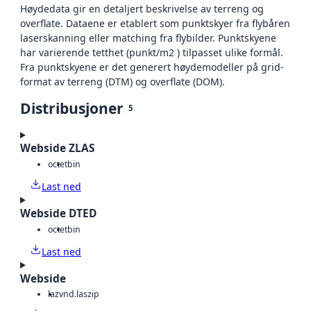
Høydedata gir en detaljert beskrivelse av terreng og
overflate. Dataene er etablert som punktskyer fra flybåren
laserskanning eller matching fra flybilder. Punktskyene
har varierende tetthet (punkt/m2 ) tilpasset ulike formål.
Fra punktskyene er det generert høydemodeller på grid-
format av terreng (DTM) og overflate (DOM).
Distribusjoner
5
Webside ZLAS
octet
bin
Last ned
Webside DTED
octet
bin
Last ned
Webside
laz
vnd.laszip