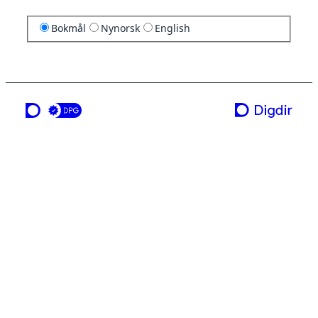
Bokmål
Nynorsk
English
en tjeneste fra