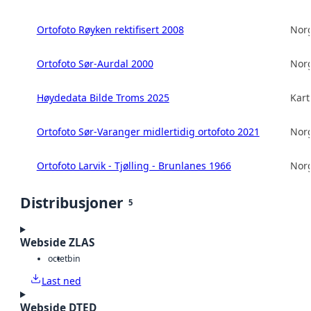
Ortofoto Røyken rektifisert 2008
Norg
Ortofoto Sør-Aurdal 2000
Norg
Høydedata Bilde Troms 2025
Kart
Ortofoto Sør-Varanger midlertidig ortofoto 2021
Norg
Ortofoto Larvik - Tjølling - Brunlanes 1966
Norg
Distribusjoner
5
Webside ZLAS
octet
bin
Last ned
Webside DTED