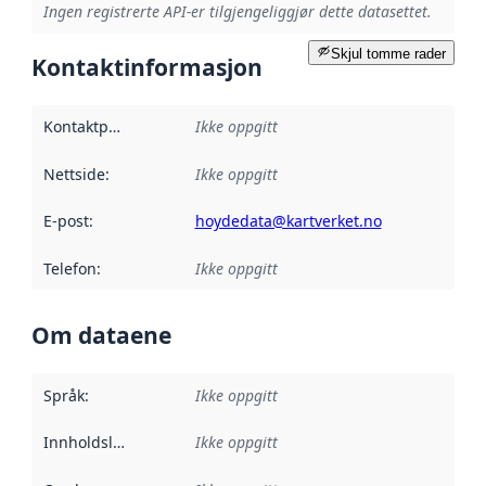
Ingen registrerte API-er tilgjengeliggjør dette datasettet.
Skjul tomme rader
Kontaktinformasjon
Kontaktpunkt
:
Ikke oppgitt
Nettside
:
Ikke oppgitt
E-post
:
hoydedata@kartverket.no
Telefon
:
Ikke oppgitt
Om dataene
Språk
:
Ikke oppgitt
Innholdsleverandører
Ikke oppgitt
: