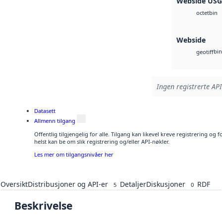
Webside US
bin
octet
Webside
bin
geotiff
Ingen registrerte API
Datasett
Allmenn tilgang
Offentlig tilgjengelig for alle. Tilgang kan likevel kreve registrering o
helst kan be om slik registrering og/eller API-nøkler.
Les mer om tilgangsnivåer her
Oversikt
Distribusjoner og API-er
Detaljer
Diskusjoner
RDF
5
0
Beskrivelse