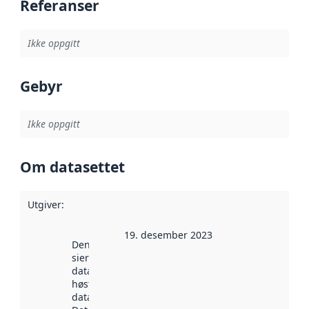
Referanser
Ikke oppgitt
Gebyr
Ikke oppgitt
Om datasettet
Utgiver
:
19. desember 2023
Denne datoen
sier når
datasettet ble
høstet av
data.norge.no.