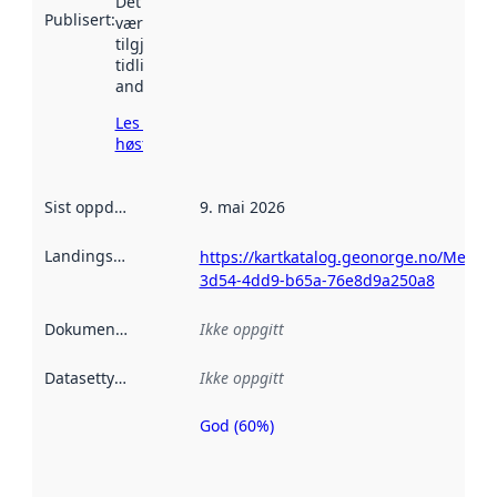
Det kan ha
Publisert
:
vært
tilgjengelig
tidligere
andre steder.
Les mer om
høsting her
Sist oppdatert
:
9. mai 2026
Landingsside
:
https://kartkatalog.geonorge.no/Metada
3d54-4dd9-b65a-76e8d9a250a8
Dokumentasjon
:
Ikke oppgitt
Datasettype
:
Ikke oppgitt
God (60%)
Metadatakvalitet
er en indikator
på hvor godt