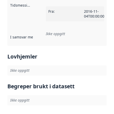
Tidsmessig avgrensning
:
Fra
:
2016-11-
04T00:00:00Z
Ikke oppgitt
I samsvar med
:
Referanse til en implementasjonsregel eller a
Lovhjemler
Ikke oppgitt
Begreper brukt i datasett
Ikke oppgitt