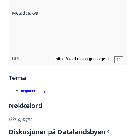
datasettene er
beskrevet ved
Metadatakvalitet
:
hjelp
avmetadata.
Les mer om
metadatakvalitet
her
URI:
Kopier
Tema
Regioner og byer
Nøkkelord
Ikke oppgitt
Diskusjoner på Datalandsbyen
0