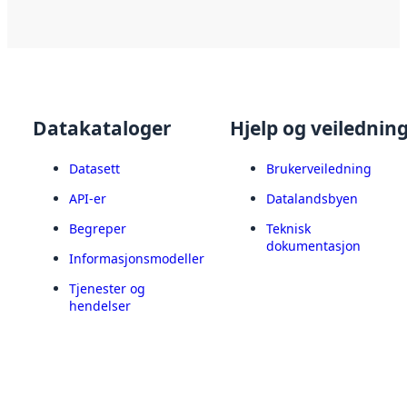
Datakataloger
Hjelp og veilednin
Datasett
Brukerveiledning
API-er
Datalandsbyen
Begreper
Teknisk
dokumentasjon
Informasjonsmodeller
Tjenester og
hendelser