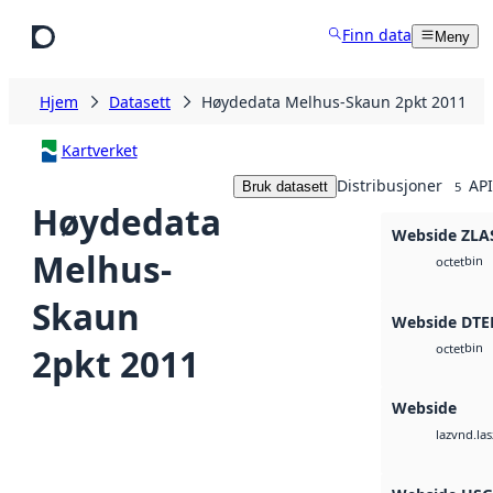
Hopp til hovedinnhold
Finn data
Meny
Hjem
Datasett
Høydedata Melhus-Skaun 2pkt 2011
Kartverket
Distribusjoner
API
Bruk datasett
5
Høydedata
Webside ZLA
Melhus-
bin
octet
Skaun
Webside DTE
bin
2pkt 2011
octet
Webside
vnd.las
laz