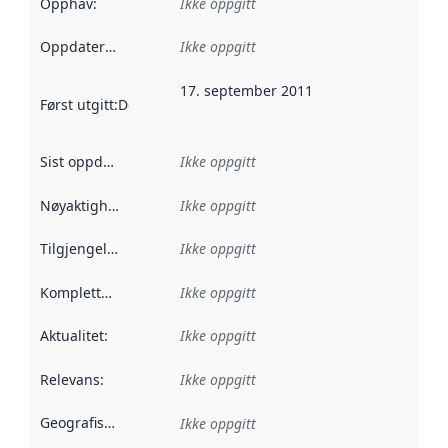
Opphav
:
Ikke oppgitt
Oppdateringsfrekvens
Ikke oppgitt
:
17. september 2011
Først utgitt
:
Denne datoen sier når dataene i dette datasettet 
Sist oppdatert
:
Ikke oppgitt
Nøyaktighet
:
Ikke oppgitt
Tilgjengelighet
:
Ikke oppgitt
Kompletthet
:
Ikke oppgitt
Aktualitet
:
Ikke oppgitt
Relevans
:
Ikke oppgitt
Geografisk avgrensning
:
Ikke oppgitt