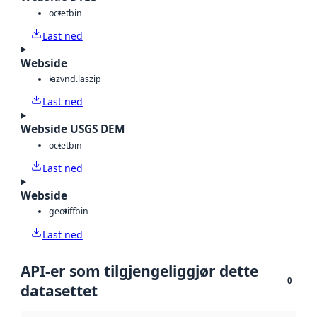
octet
bin
Last ned
Webside
laz
vnd.laszip
Last ned
Webside USGS DEM
octet
bin
Last ned
Webside
geotiff
bin
Last ned
API-er som tilgjengeliggjør dette
0
datasettet