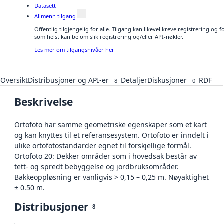
Datasett
Allmenn tilgang
Offentlig tilgjengelig for alle. Tilgang kan likevel kreve registrering og
som helst kan be om slik registrering og/eller API-nøkler.
Les mer om tilgangsnivåer her
Oversikt
Distribusjoner og API-er
Detaljer
Diskusjoner
RDF
8
0
Beskrivelse
Ortofoto har samme geometriske egenskaper som et kart
og kan knyttes til et referansesystem. Ortofoto er inndelt i
ulike ortofotostandarder egnet til forskjellige formål.
Ortofoto 20: Dekker områder som i hovedsak består av
tett- og spredt bebyggelse og jordbruksområder.
Bakkeoppløsning er vanligvis > 0,15 – 0,25 m. Nøyaktighet
± 0.50 m.
Distribusjoner
8