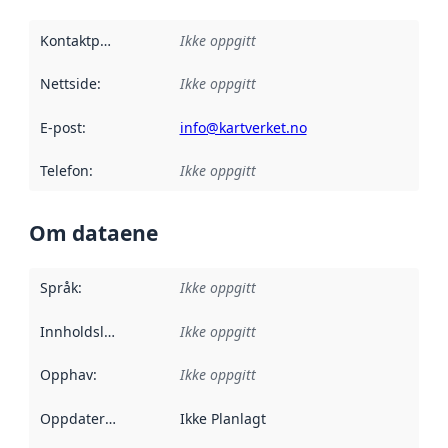
Kontaktpunkt
:
Ikke oppgitt
Nettside
:
Ikke oppgitt
E-post
:
info@kartverket.no
Telefon
:
Ikke oppgitt
Om dataene
Språk
:
Ikke oppgitt
Innholdsleverandører
Ikke oppgitt
:
Opphav
:
Ikke oppgitt
Oppdateringsfrekvens
Ikke Planlagt
: