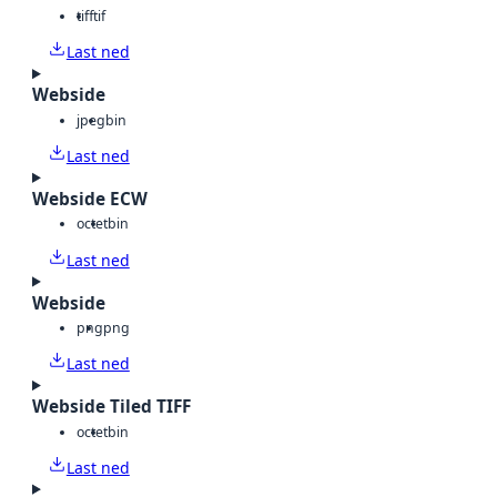
tiff
tif
Last ned
Webside
jpeg
bin
Last ned
Webside ECW
octet
bin
Last ned
Webside
png
png
Last ned
Webside Tiled TIFF
octet
bin
Last ned