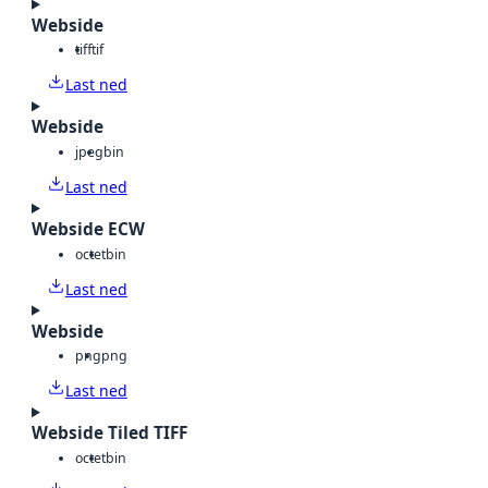
Webside
tiff
tif
Last ned
Webside
jpeg
bin
Last ned
Webside ECW
octet
bin
Last ned
Webside
png
png
Last ned
Webside Tiled TIFF
octet
bin