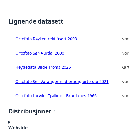
Lignende datasett
Ortofoto Røyken rektifisert 2008
Norg
Ortofoto Sør-Aurdal 2000
Norg
Høydedata Bilde Troms 2025
Kart
Ortofoto Sør-Varanger midlertidig ortofoto 2021
Norg
Ortofoto Larvik - Tjølling - Brunlanes 1966
Norg
Distribusjoner
8
Webside