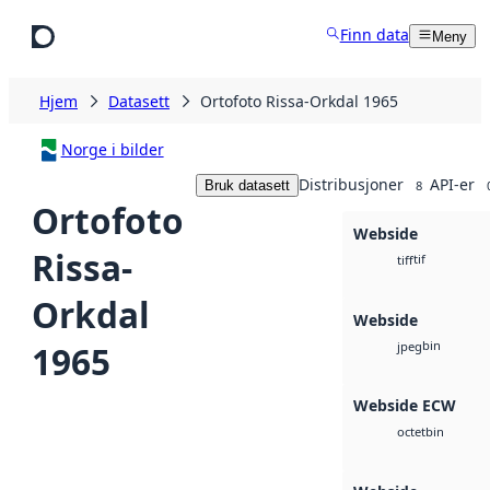
Hopp til hovedinnhold
Finn data
Meny
Hjem
Datasett
Ortofoto Rissa-Orkdal 1965
Norge i bilder
Distribusjoner
API-er
Bruk datasett
8
Ortofoto
Webside
Rissa-
tif
tiff
Orkdal
Webside
bin
1965
jpeg
Webside ECW
bin
octet