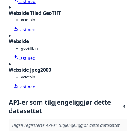
Last ned
Webside Tiled GeoTIFF
octet
bin
Last ned
Webside
geotiff
bin
Last ned
Webside Jpeg2000
octet
bin
Last ned
API-er som tilgjengeliggjør dette
0
datasettet
Ingen registrerte API-er tilgjengeliggjør dette datasettet.