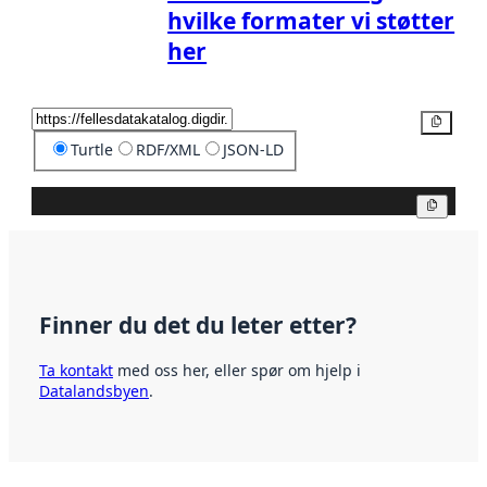
hvilke formater vi støtter
her
Kopier
Turtle
RDF/XML
JSON-LD
Kopier
Finner du det du leter etter?
Ta kontakt
med oss her, eller spør om hjelp i
Datalandsbyen
.