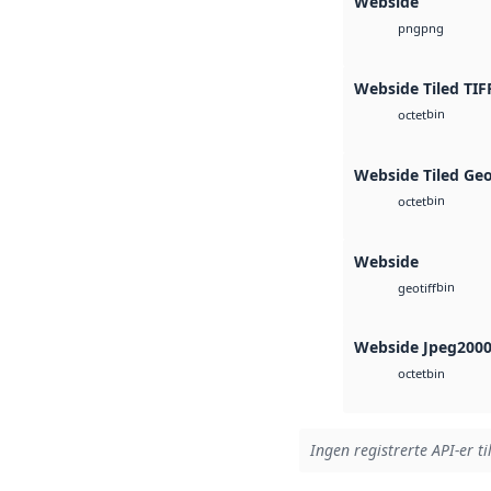
Webside
png
png
Webside Tiled TIF
bin
octet
Webside Tiled Ge
bin
octet
Webside
bin
geotiff
Webside Jpeg200
bin
octet
Ingen registrerte API-er ti