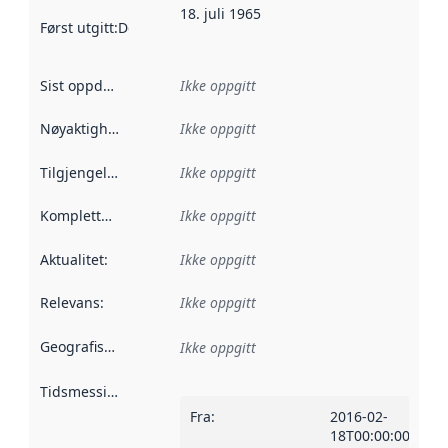
18. juli 1965
Først utgitt
:
Denne datoen sier når dataene i dette datasettet 
Sist oppdatert
:
Ikke oppgitt
Nøyaktighet
:
Ikke oppgitt
Tilgjengelighet
:
Ikke oppgitt
Kompletthet
:
Ikke oppgitt
Aktualitet
:
Ikke oppgitt
Relevans
:
Ikke oppgitt
Geografisk avgrensning
:
Ikke oppgitt
Tidsmessig avgrensning
:
Fra
:
2016-02-
18T00:00:00Z