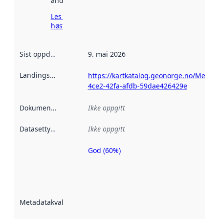
andre steder.
Les mer om
høsting her
Sist oppdatert
:
9. mai 2026
Landingsside
:
https://kartkatalog.geonorge.no/Metad
4ce2-42fa-afdb-59dae426429e
Dokumentasjon
:
Ikke oppgitt
Datasettype
:
Ikke oppgitt
God (60%)
Metadatakvalitet
er en indikator
på hvor godt
datasettene er
beskrevet ved
Metadatakvalitet
:
hjelp
avmetadata.