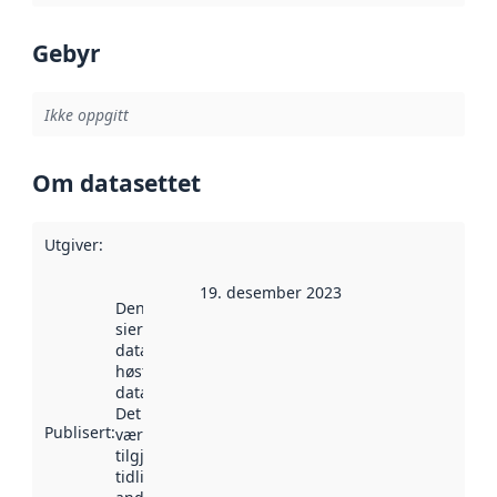
Gebyr
Ikke oppgitt
Om datasettet
Utgiver
:
19. desember 2023
Denne datoen
sier når
datasettet ble
høstet av
data.norge.no.
Det kan ha
Publisert
:
vært
tilgjengelig
tidligere