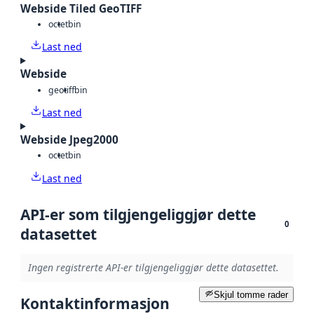
Webside Tiled GeoTIFF
octet
bin
Last ned
Webside
geotiff
bin
Last ned
Webside Jpeg2000
octet
bin
Last ned
API-er som tilgjengeliggjør dette
0
datasettet
Ingen registrerte API-er tilgjengeliggjør dette datasettet.
Skjul tomme rader
Kontaktinformasjon