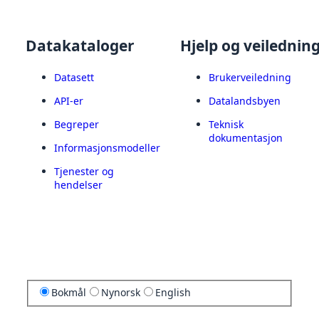
Datakataloger
Hjelp og veilednin
Datasett
Brukerveiledning
API-er
Datalandsbyen
Begreper
Teknisk
dokumentasjon
Informasjonsmodeller
Tjenester og
hendelser
Bokmål
Nynorsk
English