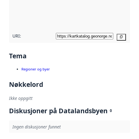
Les mer om
metadatakvalitet
her
URI:
Kopier
Tema
Regioner og byer
Nøkkelord
Ikke oppgitt
Diskusjoner på Datalandsbyen
0
Ingen diskusjoner funnet