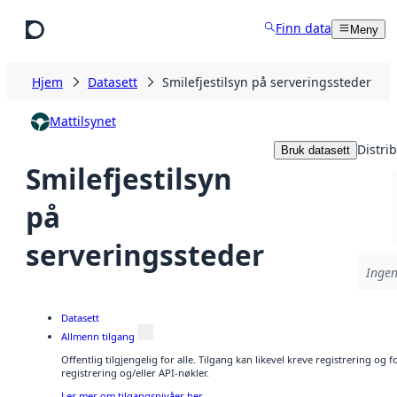
Hopp til hovedinnhold
Finn data
Meny
Hjem
Datasett
Smilefjestilsyn på serveringssteder
Mattilsynet
Distri
Bruk datasett
Smilefjestilsyn
på
serveringssteder
Ingen
Datasett
Allmenn tilgang
Offentlig tilgjengelig for alle. Tilgang kan likevel kreve registrering o
registrering og/eller API-nøkler.
Les mer om tilgangsnivåer her