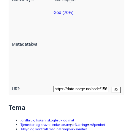
God (70%)
Metadatakvalitet
er en indikator
på hvor godt
datasettene er
beskrevet ved
Metadatakvalitet
:
hjelp
avmetadata.
Les mer om
metadatakvalitet
her
URI:
Kopier
Tema
Jordbruk, fiskeri, skogbruk og mat
Tjenester og krav til enkeltbransjer
Næringsliv
Åpenhet
Tilsyn og kontroll med næringsvirksomhet