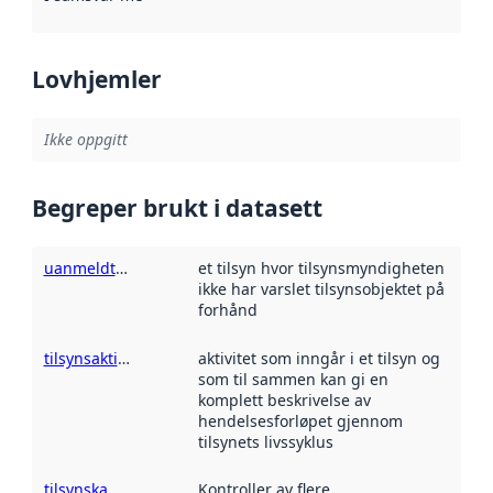
Lovhjemler
Ikke oppgitt
Begreper brukt i datasett
uanmeldt tilsyn
et tilsyn hvor tilsynsmyndigheten
ikke har varslet tilsynsobjektet på
forhånd
tilsynsaktivitet
aktivitet som inngår i et tilsyn og
som til sammen kan gi en
komplett beskrivelse av
hendelsesforløpet gjennom
tilsynets livssyklus
tilsynskampanje
Kontroller av flere