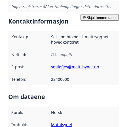
Ingen registrerte API-er tilgjengeliggjør dette datasettet.
Skjul tomme rader
Kontaktinformasjon
Kontaktpunkt
:
Seksjon biologisk mattrygghet,
hovedkontoret
Nettside
:
Ikke oppgitt
E-post
:
smilefjes@mattilsynet.no
Telefon
:
22400000
Om dataene
Språk
:
Norsk
Innholdsleverandører
Mattilsynet
: