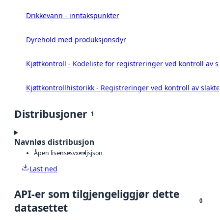
Drikkevann - inntakspunkter
Dyrehold med produksjonsdyr
Kjøttkontroll - Kodeliste for registreringer ved kontroll av 
Kjøttkontrollhistorikk - Registreringer ved kontroll av slakt
Distribusjoner
1
Navnløs distribusjon
Åpen lisens
csv
xml
js
json
Last ned
API-er som tilgjengeliggjør dette
0
datasettet