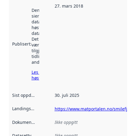
27. mars 2018
Denne datoen
sier når
datasettet ble
høstet av
data.norge.no.
Det kan ha
Publisert
:
vært
tilgjengelig
tidligere
andre steder.
Les mer om
høsting her
Sist oppdatert
:
30. juli 2025
Landingsside
:
https://www.matportalen.no/smilefjes
Dokumentasjon
:
Ikke oppgitt
Datasettype
:
Ikke oppgitt