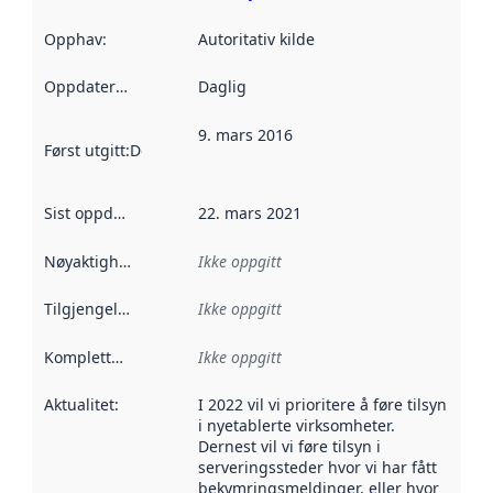
Opphav
:
Autoritativ kilde
Oppdateringsfrekvens
Daglig
:
9. mars 2016
Først utgitt
:
Denne datoen sier når dataene i dette datasettet 
Sist oppdatert
:
22. mars 2021
Nøyaktighet
:
Ikke oppgitt
Tilgjengelighet
:
Ikke oppgitt
Kompletthet
:
Ikke oppgitt
Aktualitet
:
I 2022 vil vi prioritere å føre tilsyn
i nyetablerte virksomheter.
Dernest vil vi føre tilsyn i
serveringssteder hvor vi har fått
bekymringsmeldinger, eller hvor