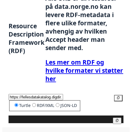
på data.norge.no kan
levere RDF-metadata i
flere ulike formater,
Resource
avhengig av hvilken
Description
Accept header man
Framework
sender med.
(RDF)
Les mer om RDF og
hvilke formater vi støtter
her
Kopier
Turtle
RDF/XML
JSON-LD
Kopier