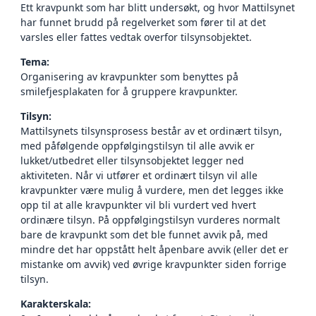
Ett kravpunkt som har blitt undersøkt, og hvor Mattilsynet
har funnet brudd på regelverket som fører til at det
varsles eller fattes vedtak overfor tilsynsobjektet.
Tema:
Organisering av kravpunkter som benyttes på
smilefjesplakaten for å gruppere kravpunkter.
Tilsyn:
Mattilsynets tilsynsprosess består av et ordinært tilsyn,
med påfølgende oppfølgingstilsyn til alle avvik er
lukket/utbedret eller tilsynsobjektet legger ned
aktiviteten. Når vi utfører et ordinært tilsyn vil alle
kravpunkter være mulig å vurdere, men det legges ikke
opp til at alle kravpunkter vil bli vurdert ved hvert
ordinære tilsyn. På oppfølgingstilsyn vurderes normalt
bare de kravpunkt som det ble funnet avvik på, med
mindre det har oppstått helt åpenbare avvik (eller det er
mistanke om avvik) ved øvrige kravpunkter siden forrige
tilsyn.
Karakterskala: