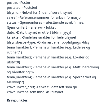
postnr; -Postnr
poststed; -Poststed
tilsynid; -Nøkkel for å identifisere tilsynet
sakref; -Referansenummer for arkivinformasjon
status; -Gjennomføres = utestående avvik finnes.
Gjennomført = alle avvik lukket.
dato; -Dato tilsynet er utført (ddmmyyyy)
karakter; -Smilefjeskarakter for hele tilsynet
tilsynsbesoektype; -Ordinært eller oppfølgings -tilsyn
tema_karakter1; -Temanavn:karakter (e.g. Ledelse og
rutiner:1)
tema_karakter2; -Temanavn:karakter (e.g. Lokaler og
utstyr:0)
tema_karakter3; -Temanavn:karakter (e.g. Mattilberedning
og håndtering:0)
tema_karakter4; -Temanavn:karakter (e.g. Sporbarhet og
Merking:2)
kravpunkter_href; -Lenke til datasett som gir
kravpunktene som inngikk i tilsynet.
Kravpunkter: