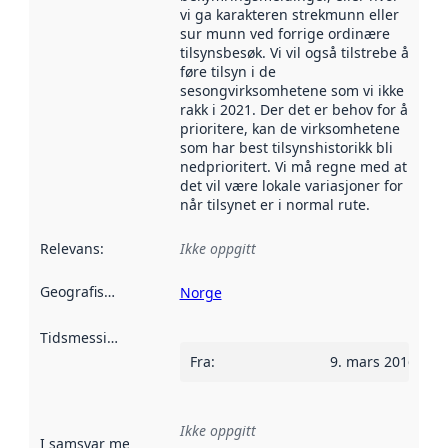
vi ga karakteren strekmunn eller
sur munn ved forrige ordinære
tilsynsbesøk. Vi vil også tilstrebe å
føre tilsyn i de
sesongvirksomhetene som vi ikke
rakk i 2021. Der det er behov for å
prioritere, kan de virksomhetene
som har best tilsynshistorikk bli
nedprioritert. Vi må regne med at
det vil være lokale variasjoner for
når tilsynet er i normal rute.
Relevans
:
Ikke oppgitt
Geografisk avgrensning
:
Norge
Tidsmessig avgrensning
:
Fra
:
9. mars 2016
Ikke oppgitt
I samsvar med
:
Referanse til en implementasjonsregel eller a