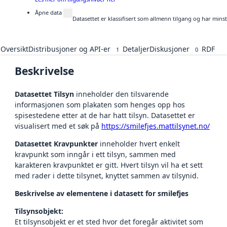
Åpne data
Datasettet er klassifisert som allmenn tilgang og har mins
Oversikt
Distribusjoner og API-er
Detaljer
Diskusjoner
RDF
1
0
Beskrivelse
Datasettet Tilsyn
inneholder den tilsvarende
informasjonen som plakaten som henges opp hos
spisestedene etter at de har hatt tilsyn. Datasettet er
visualisert med et søk på
https://smilefjes.mattilsynet.no/
Datasettet Kravpunkter
inneholder hvert enkelt
kravpunkt som inngår i ett tilsyn, sammen med
karakteren kravpunktet er gitt. Hvert tilsyn vil ha et sett
med rader i dette tilsynet, knyttet sammen av tilsynid.
Beskrivelse av elementene i datasett for smilefjes
Tilsynsobjekt:
Et tilsynsobjekt er et sted hvor det foregår aktivitet som