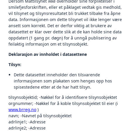
Dersom Mattilsynet ikke overholder sine forpliktelser i
smilefjesforskriften, eller et påklaget vedtak gis medhold,
vil tilsynet og tilsynsresultatet bli trukket tilbake fra åpne
data. Informasjonen om dette tilsynet vil ikke lenger være
ansett som korrekt. Det er derfor viktig at brukere av
datasettet er klar over dette slik at de kan holde sine data
oppdatert (1 gang pr. døgn) for å unngå publisering av
feilaktig informasjon om et tilsynsobjekt.
Deklarasjon av innholdet i datasettene
Tilsyn:
Dette datasettet inneholder den tilsvarende
informasjonen som plakaten som henges opp hos
spisestedene etter at de har hatt tilsyn.
tilsynsobjektid; -Nøkkel for å identifisere tilsynsobjektet
orgnummer; -Nøkkel for å koble tilsynsobjektet til eier (i
www.brreg.no
)
navn; -Navnet på tilsynsobjektet
adrlinje1; -Adresse
adrlinje2; -Adresse