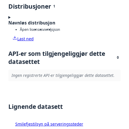
Distribusjoner
1
Navnløs distribusjon
Åpen lisens
csv
xml
js
json
Last ned
API-er som tilgjengeliggjør dette
0
datasettet
Ingen registrerte API-er tilgjengeliggjør dette datasettet.
Lignende datasett
Smilefjestilsyn på serveringssteder