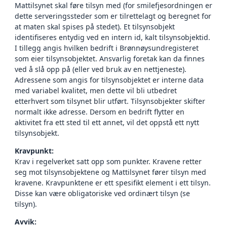
Mattilsynet skal føre tilsyn med (for smilefjesordningen er
dette serveringssteder som er tilrettelagt og beregnet for
at maten skal spises på stedet). Et tilsynsobjekt
identifiseres entydig ved en intern id, kalt tilsynsobjektid.
I tillegg angis hvilken bedrift i Brønnøysundregisteret
som eier tilsynsobjektet. Ansvarlig foretak kan da finnes
ved å slå opp på (eller ved bruk av en nettjeneste).
Adressene som angis for tilsynsobjektet er interne data
med variabel kvalitet, men dette vil bli utbedret
etterhvert som tilsynet blir utført. Tilsynsobjekter skifter
normalt ikke adresse. Dersom en bedrift flytter en
aktivitet fra ett sted til ett annet, vil det oppstå ett nytt
tilsynsobjekt.
Kravpunkt:
Krav i regelverket satt opp som punkter. Kravene retter
seg mot tilsynsobjektene og Mattilsynet fører tilsyn med
kravene. Kravpunktene er ett spesifikt element i ett tilsyn.
Disse kan være obligatoriske ved ordinært tilsyn (se
tilsyn).
Avvik: