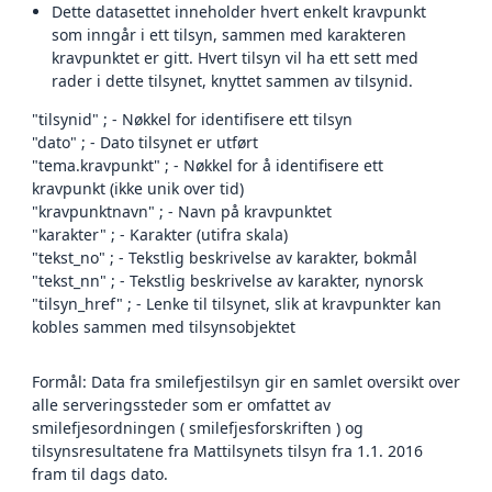
Dette datasettet inneholder hvert enkelt kravpunkt
som inngår i ett tilsyn, sammen med karakteren
kravpunktet er gitt. Hvert tilsyn vil ha ett sett med
rader i dette tilsynet, knyttet sammen av tilsynid.
"tilsynid" ; - Nøkkel for identifisere ett tilsyn
"dato" ; - Dato tilsynet er utført
"tema.kravpunkt" ; - Nøkkel for å identifisere ett
kravpunkt (ikke unik over tid)
"kravpunktnavn" ; - Navn på kravpunktet
"karakter" ; - Karakter (utifra skala)
"tekst_no" ; - Tekstlig beskrivelse av karakter, bokmål
"tekst_nn" ; - Tekstlig beskrivelse av karakter, nynorsk
"tilsyn_href" ; - Lenke til tilsynet, slik at kravpunkter kan
kobles sammen med tilsynsobjektet
Formål: Data fra smilefjestilsyn gir en samlet oversikt over
alle serveringssteder som er omfattet av
smilefjesordningen ( smilefjesforskriften ) og
tilsynsresultatene fra Mattilsynets tilsyn fra 1.1. 2016
fram til dags dato.