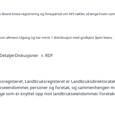
kan likevel kreve registrering og forespørsel om API-nøkler, så lenge hvem som
t som allmenn tilgang og har minst 1 distribusjon med godkjent åpen lisens.
Detaljer
Diskusjoner
RDF
0
uksregisteret. Landbruksregisteret er Landbruksdirektoratet
kseiendommer, personer og foretak, og sammenhengen mel
orge som er knyttet opp mot landbrukseiendommer. Foretaken