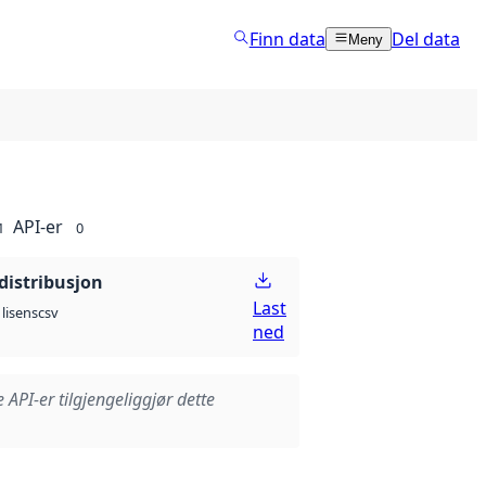
Finn data
Del data
Meny
API-er
1
0
distribusjon
Last
csv
lisens
ned
e API-er tilgjengeliggjør dette