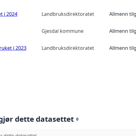
t i 2024
Landbruksdirektoratet
Allmenn til
Gjesdal kommune
Allmenn til
ruket i 2023
Landbruksdirektoratet
Allmenn til
gjør dette datasettet
0
r dette datasettet.