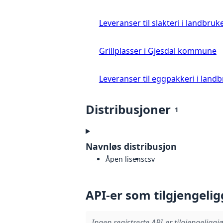
Leveranser til slakteri i landbruke
Grillplasser i Gjesdal kommune
Leveranser til eggpakkeri i landb
Distribusjoner
1
Navnløs distribusjon
Åpen lisens
csv
API-er som tilgjengelig
Ingen registrerte API-er tilgjengeliggjø