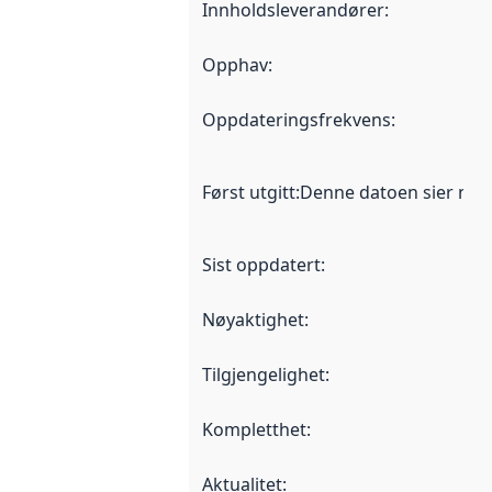
Innholdsleverandører
:
Opphav
:
Oppdateringsfrekvens
:
Først utgitt
:
Denne datoen sier når d
Sist oppdatert
:
Nøyaktighet
:
Tilgjengelighet
:
Kompletthet
:
Aktualitet
: