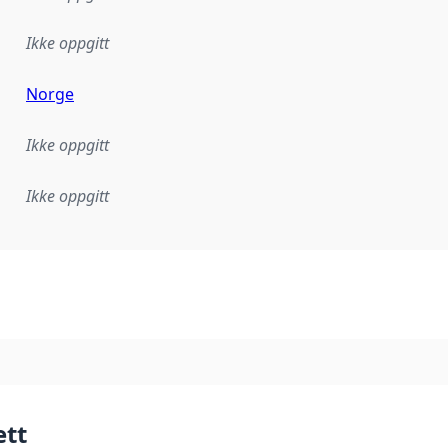
Ikke oppgitt
Norge
Ikke oppgitt
Ikke oppgitt
plementasjonsregel eller annen spesifikasjon, som ligger til
ett