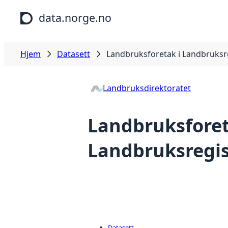
Hopp til hovedinnhold
data.norge.no
Hjem
Datasett
Landbruksforetak i Landbruksr
Landbruksdirektoratet
Landbruksforet
Landbruksregis
Datasett