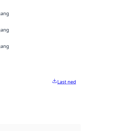
gang
gang
gang
Last ned