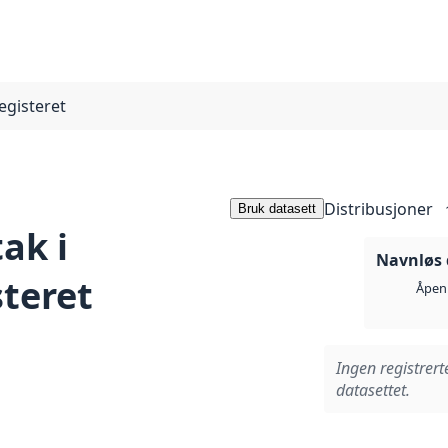
egisteret
Distribusjoner
Bruk datasett
ak i
Navnløs 
teret
Åpen 
Ingen registrert
datasettet.