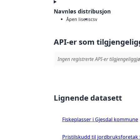
Navnløs distribusjon
Åpen lisens
csv
API-er som tilgjengelig
Ingen registrerte API-er tilgjengeliggjø
Lignende datasett
Fiskeplasser i Gjesdal kommune
Pristilskudd til jordbruksforetak