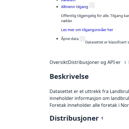
Allmenn tilgang
Offentlig tilgjengelig for alle. Tilgang 
nøkler.
Les mer om tilgangsnivåer her
Åpne data
Datasettet er klassifiser
Oversikt
Distribusjoner og API-er
1
Beskrivelse
Datasettet er et uttrekk fra Landbr
inneholder informasjon om landbru
Foretak inneholder alle foretak i N
Distribusjoner
1