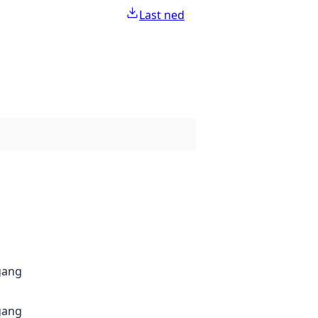
Last ned
gang
gang