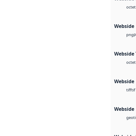
octet
Webside
p
png
Webside 
octet
Webside
tif
tiff
Webside
geoti