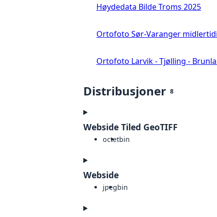
Høydedata Bilde Troms 2025
Ortofoto Sør-Varanger midlertid
Ortofoto Larvik - Tjølling - Brunl
Distribusjoner
8
Webside Tiled GeoTIFF
octet
bin
Webside
jpeg
bin