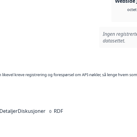
Webside 
octet
Ingen registrert
datasettet.
kan likevel kreve registrering og forespørsel om API-nøkler, så lenge hvem som
Detaljer
Diskusjoner
RDF
0