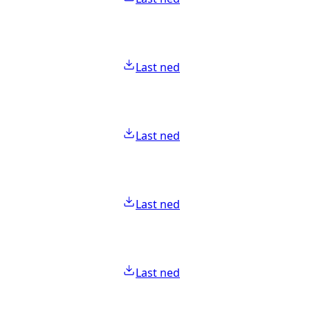
Last ned
Last ned
Last ned
Last ned