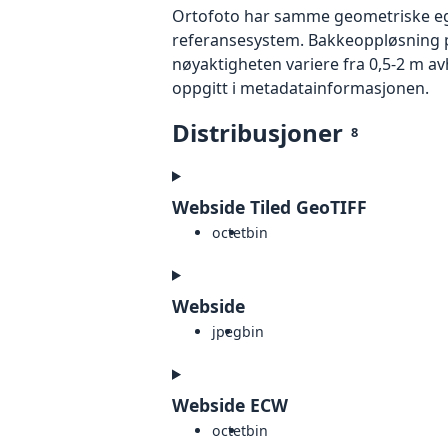
Ortofoto har samme geometriske egen
referansesystem. Bakkeoppløsning på
nøyaktigheten variere fra 0,5-2 m a
oppgitt i metadatainformasjonen.
Distribusjoner
8
Webside Tiled GeoTIFF
octet
bin
Webside
jpeg
bin
Webside ECW
octet
bin