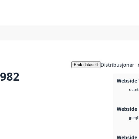
Distribusjoner
Bruk datasett
1982
Webside 
octet
Webside
jpeg
Webside