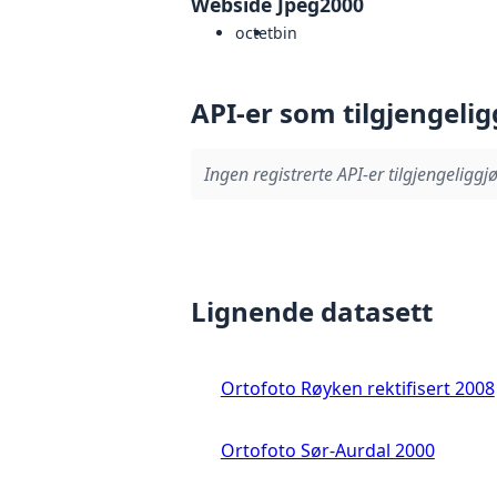
Webside Jpeg2000
octet
bin
API-er som tilgjengelig
Ingen registrerte API-er tilgjengeliggjø
Lignende datasett
Ortofoto Røyken rektifisert 2008
Ortofoto Sør-Aurdal 2000