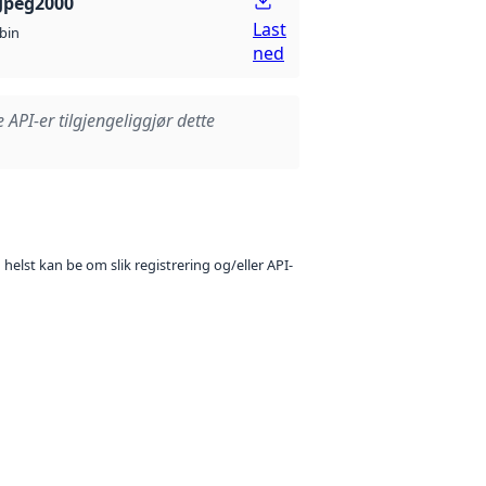
Jpeg2000
Last
bin
ned
e API-er tilgjengeliggjør dette
 helst kan be om slik registrering og/eller API-