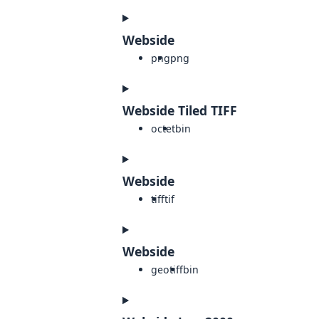
Webside
png
png
Webside Tiled TIFF
octet
bin
Webside
tiff
tif
Webside
geotiff
bin