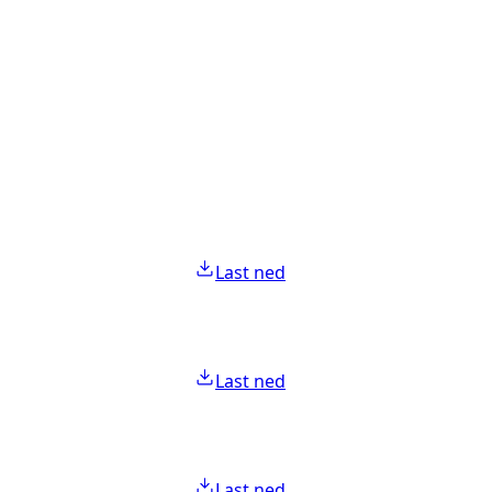
Last ned
Last ned
Last ned