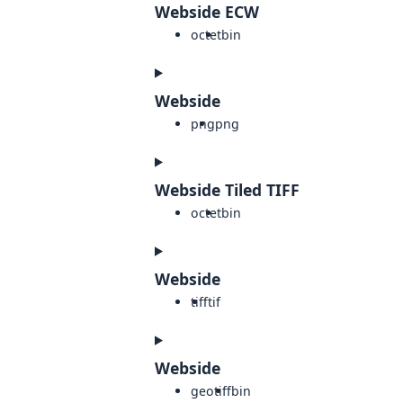
Webside ECW
octet
bin
Webside
png
png
Webside Tiled TIFF
octet
bin
Webside
tiff
tif
Webside
geotiff
bin