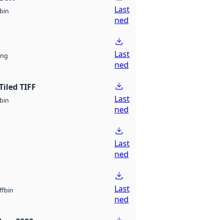
Last
bin
ned
Last
ng
ned
Tiled TIFF
Last
bin
ned
Last
ned
Last
bin
ff
ned