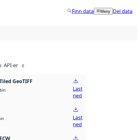
Finn data
Del data
Meny
API-er
8
0
Tiled GeoTIFF
Last
bin
ned
Last
bin
ned
 ECW