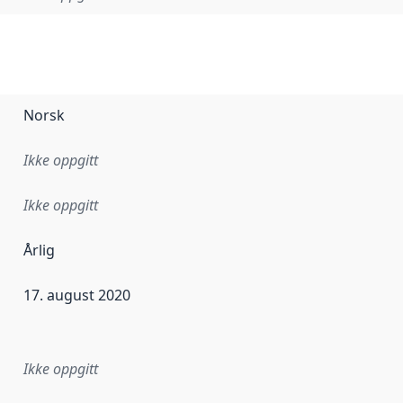
Norsk
Ikke oppgitt
Ikke oppgitt
Årlig
17. august 2020
ataene i dette datasettet første gang ble utgitt. Det kan ha
Ikke oppgitt