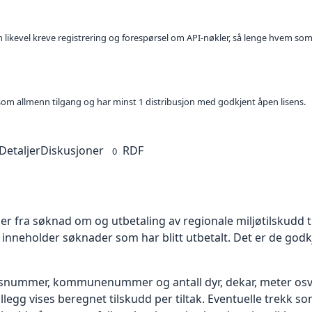
kan likevel kreve registrering og forespørsel om API-nøkler, så lenge hvem som
t som allmenn tilgang og har minst 1 distribusjon med godkjent åpen lisens.
Detaljer
Diskusjoner
RDF
0
 fra søknad om og utbetaling av regionale miljøtilskudd ti
neholder søknader som har blitt utbetalt. Det er de godkje
onsnummer, kommunenummer og antall dyr, dekar, meter osv.
I tillegg vises beregnet tilskudd per tiltak. Eventuelle trekk