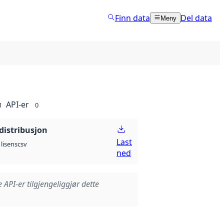
Finn data
Del data
Meny
API-er
1
0
distribusjon
Last
csv
lisens
ned
e API-er tilgjengeliggjør dette