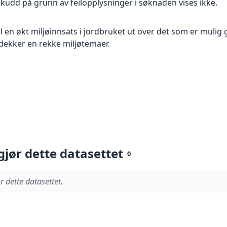
lskudd på grunn av feilopplysninger i søknaden vises ikke.
il en økt miljøinnsats i jordbruket ut over det som er muli
dekker en rekke miljøtemaer.
gjør dette datasettet
0
r dette datasettet.