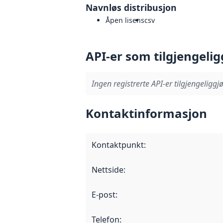
Navnløs distribusjon
Åpen lisens
csv
API-er som tilgjengelig
Ingen registrerte API-er tilgjengeliggjø
Kontaktinformasjon
Kontaktpunkt
:
Nettside
:
E-post
:
Telefon
: