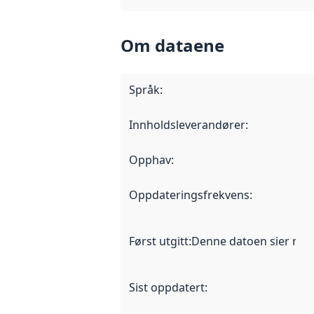
Om dataene
Språk
:
Innholdsleverandører
:
Opphav
:
Oppdateringsfrekvens
:
Først utgitt
:
Denne datoen sier når d
Sist oppdatert
: