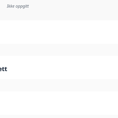
Ikke oppgitt
plementasjonsregel eller annen spesifikasjon, som ligger til
ett