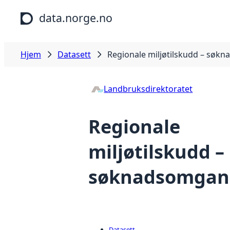
Hopp til hovedinnhold
data.norge.no
Hjem
Datasett
Regionale miljøtilskudd – søk
Landbruksdirektoratet
Regionale
miljøtilskudd –
søknadsomgan
Datasett