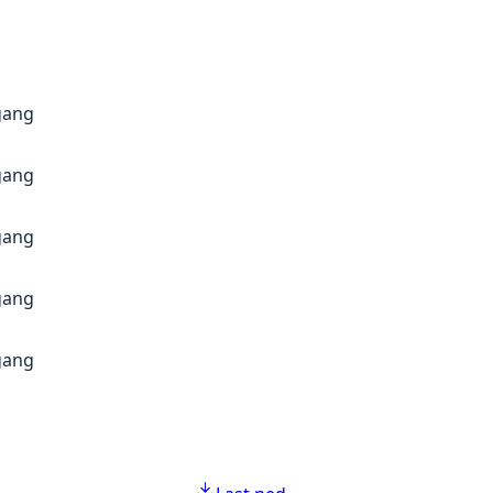
gang
gang
gang
gang
gang