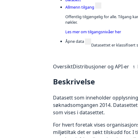
Allmenn tilgang
Offentlig tilgjengelig for alle. Tilgang 
nøkler.
Les mer om tilgangsnivåer her
Åpne data
Datasettet er klassifiser
Oversikt
Distribusjoner og API-er
1
Beskrivelse
Datasett som inneholder opplysninger
søknadsomgangen 2014. Datasettet in
som vises i datasettet.
For hvert foretak vises organisasj
miljøtiltak det er søkt tilskudd for. 