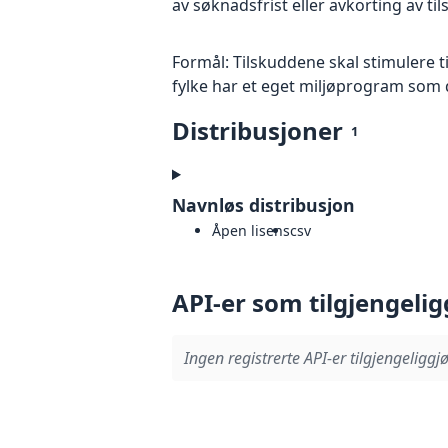
av søknadsfrist eller avkorting av ti
Formål: Tilskuddene skal stimulere t
fylke har et eget miljøprogram som 
Distribusjoner
1
Navnløs distribusjon
Åpen lisens
csv
API-er som tilgjengelig
Ingen registrerte API-er tilgjengeliggjø