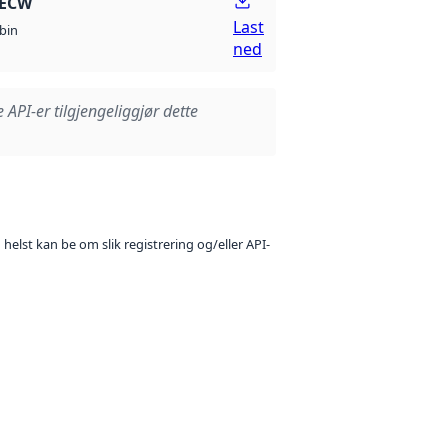
 ECW
Last
bin
ned
e API-er tilgjengeliggjør dette
 helst kan be om slik registrering og/eller API-