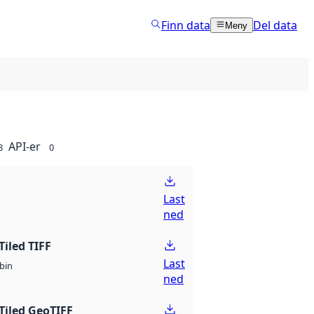
Finn data
Del data
Meny
API-er
8
0
Last
ned
Tiled TIFF
Last
bin
ned
Tiled GeoTIFF