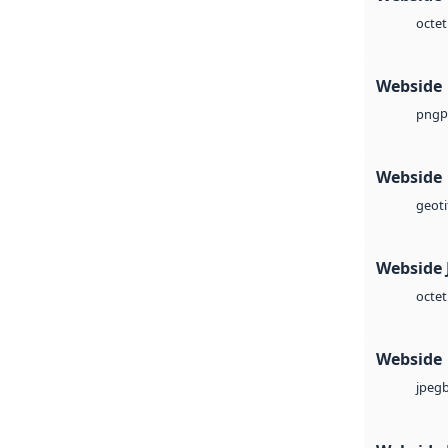
octet
Webside
p
png
Webside
geoti
Webside 
octet
Webside
jpeg