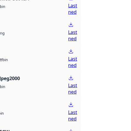
Last
bin
ned
Last
ng
ned
Last
bin
ff
ned
Jpeg2000
Last
bin
ned
Last
bin
ned