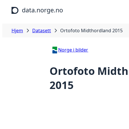
Hopp til hovedinnhold
data.norge.no
Hjem
Datasett
Ortofoto Midthordland 2015
Norge i bilder
Ortofoto Midth
2015