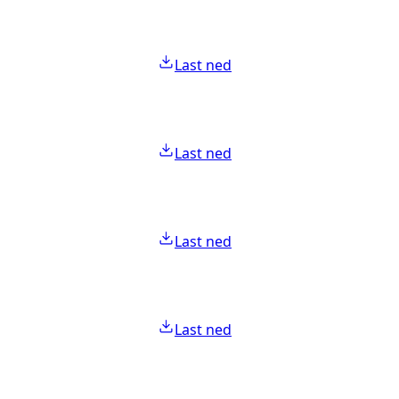
Last ned
Last ned
Last ned
Last ned