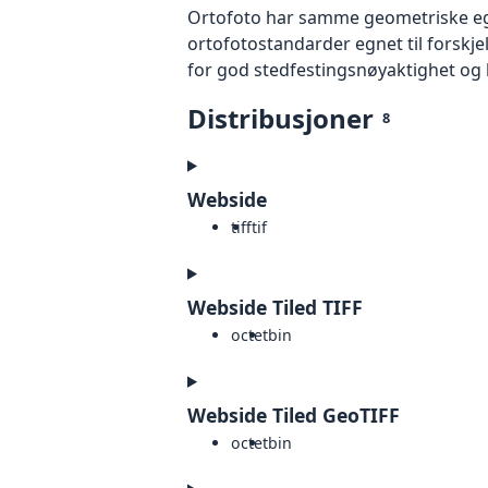
Ortofoto har samme geometriske egen
ortofotostandarder egnet til forskj
for god stedfestingsnøyaktighet og 
Distribusjoner
8
Webside
tiff
tif
Webside Tiled TIFF
octet
bin
Webside Tiled GeoTIFF
octet
bin