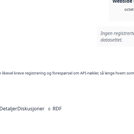
Webside
octet
Ingen registrert
datasettet.
kan likevel kreve registrering og forespørsel om API-nøkler, så lenge hvem som
Detaljer
Diskusjoner
RDF
0