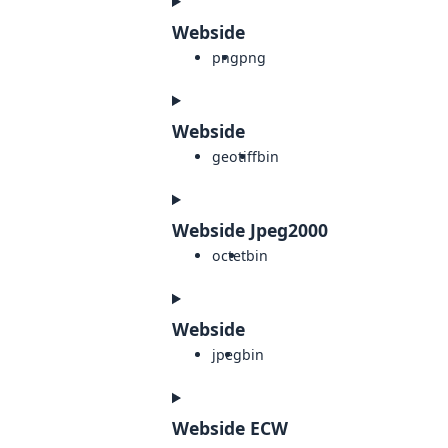
Webside
png
png
Webside
geotiff
bin
Webside Jpeg2000
octet
bin
Webside
jpeg
bin
Webside ECW