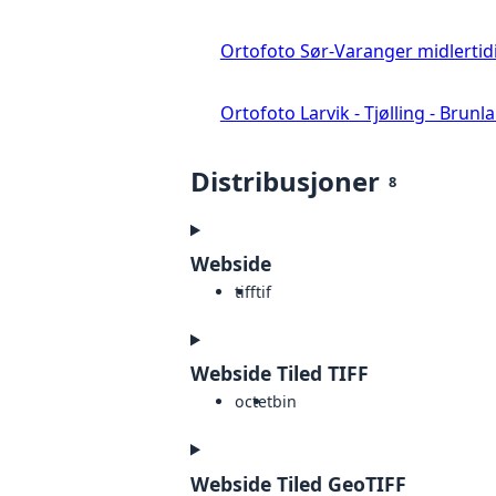
Ortofoto Sør-Varanger midlertid
Ortofoto Larvik - Tjølling - Brunl
Distribusjoner
8
Webside
tiff
tif
Webside Tiled TIFF
octet
bin
Webside Tiled GeoTIFF