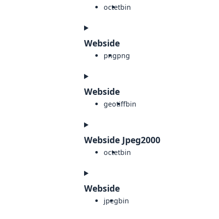
octet
bin
Webside
png
png
Webside
geotiff
bin
Webside Jpeg2000
octet
bin
Webside
jpeg
bin