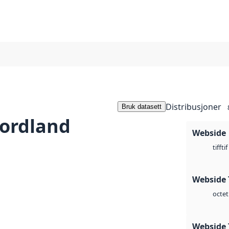
Distribusjoner
Bruk datasett
ordland
Webside
tif
tiff
Webside 
octet
Webside 