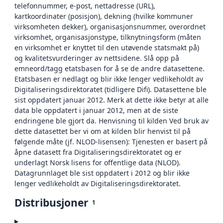
telefonnummer, e-post, nettadresse (URL),
kartkoordinater (posisjon), dekning (hvilke kommuner
virksomheten dekker), organisasjonsnummer, overordnet
virksomhet, organisasjonstype, tilknytningsform (måten
en virksomhet er knyttet til den utøvende statsmakt på)
og kvalitetsvurderinger av nettsidene. Slå opp på
emneord/tagg etatsbasen for å se de andre datasettene.
Etatsbasen er nedlagt og blir ikke lenger vedlikeholdt av
Digitaliseringsdirektoratet (tidligere Difi). Datasettene ble
sist oppdatert januar 2012. Merk at dette ikke betyr at alle
data ble oppdatert i januar 2012, men at de siste
endringene ble gjort da. Henvisning til kilden Ved bruk av
dette datasettet ber vi om at kilden blir henvist til på
følgende måte (jf. NLOD-lisensen): Tjenesten er basert på
åpne datasett fra Digitaliseringsdirektoratet og er
underlagt Norsk lisens for offentlige data (NLOD).
Datagrunnlaget ble sist oppdatert i 2012 og blir ikke
lenger vedlikeholdt av Digitaliseringsdirektoratet.
Distribusjoner
1