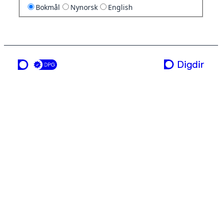
Bokmål
Nynorsk
English
en tjeneste fra