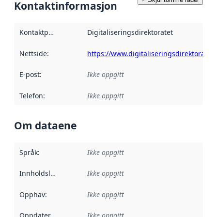
Kontaktinformasjon
Kontaktpunkt
:
Digitaliseringsdirektoratet
Nettside
:
https://www.digitaliseringsdirektoratet.
E-post
:
Ikke oppgitt
Telefon
:
Ikke oppgitt
Om dataene
Språk
:
Ikke oppgitt
Innholdsleverandører
Ikke oppgitt
:
Opphav
:
Ikke oppgitt
Oppdateringsfrekvens
Ikke oppgitt
: