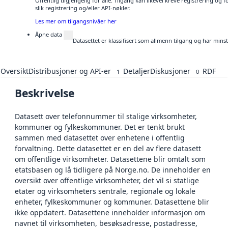
Offentlig tilgjengelig for alle. Tilgang kan likevel kreve registrering o
slik registrering og/eller API-nøkler.
Les mer om tilgangsnivåer her
Åpne data
Datasettet er klassifisert som allmenn tilgang og har mins
Oversikt
Distribusjoner og API-er
Detaljer
Diskusjoner
RDF
1
0
Beskrivelse
Datasett over telefonnummer til stalige virksomheter,
kommuner og fylkeskommuner. Det er tenkt brukt
sammen med datasettet over enhetene i offentlig
forvaltning. Dette datasettet er en del av flere datasett
om offentlige virksomheter. Datasettene blir omtalt som
etatsbasen og lå tidligere på Norge.no. De inneholder en
oversikt over offentlige virksomheter, det vil si statlige
etater og virksomheters sentrale, regionale og lokale
enheter, fylkeskommuner og kommuner. Datasettene blir
ikke oppdatert. Datasettene inneholder informasjon om
navnet til virksomheten, besøksadresse, postadresse,