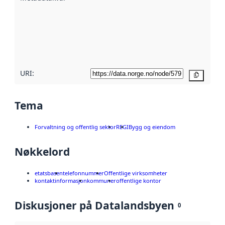
avmetadata.
Les mer om
metadatakvalitet
her
URI:
Kopier
Tema
Forvaltning og offentlig sektor
REGI
Bygg og eiendom
Nøkkelord
etatsbasen
telefonnummer
Offentlige virksomheter
kontaktinformasjon
kommuner
offentlige kontor
Diskusjoner på Datalandsbyen
0