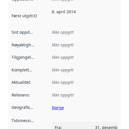
8. april 2014
Først utgitt
:
Denne datoen sier når dataene i dette datasettet 
Sist oppdatert
:
Ikke oppgitt
Nøyaktighet
:
Ikke oppgitt
Tilgjengelighet
:
Ikke oppgitt
Kompletthet
:
Ikke oppgitt
Aktualitet
:
Ikke oppgitt
Relevans
:
Ikke oppgitt
Geografisk avgrensning
:
Norge
Tidsmessig avgrensning
:
Fra
:
31. desember 20