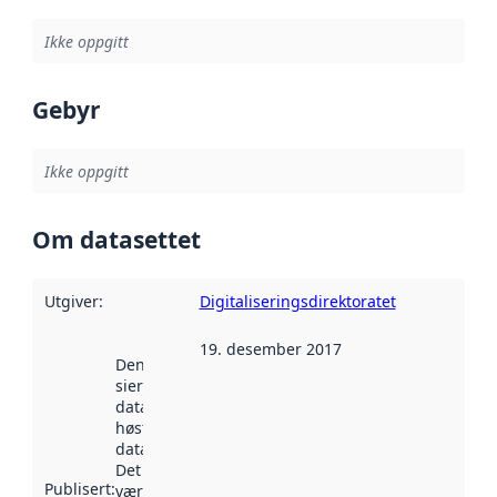
Ikke oppgitt
Gebyr
Ikke oppgitt
Om datasettet
Utgiver
:
Digitaliseringsdirektoratet
19. desember 2017
Denne datoen
sier når
datasettet ble
høstet av
data.norge.no.
Det kan ha
Publisert
:
vært