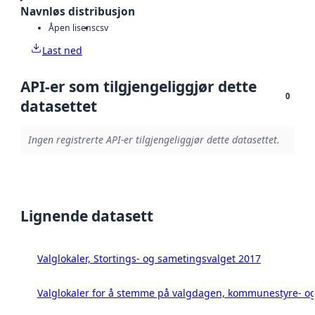
Navnløs distribusjon
Åpen lisens
csv
Last ned
API-er som tilgjengeliggjør dette
0
datasettet
Ingen registrerte API-er tilgjengeliggjør dette datasettet.
Lignende datasett
Valglokaler, Stortings- og sametingsvalget 2017
Valglokaler for å stemme på valgdagen, kommunestyre- og 