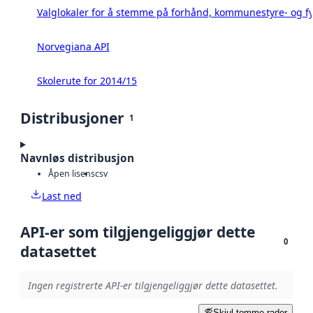
Valglokaler for å stemme på forhånd, kommunestyre- og fy
Norvegiana API
Skolerute for 2014/15
Distribusjoner
1
Navnløs distribusjon
Åpen lisens
csv
Last ned
API-er som tilgjengeliggjør dette
0
datasettet
Ingen registrerte API-er tilgjengeliggjør dette datasettet.
Skjul tomme rader