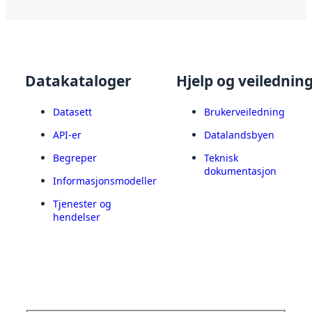
Datakataloger
Hjelp og veilednin
Datasett
Brukerveiledning
API-er
Datalandsbyen
Begreper
Teknisk
dokumentasjon
Informasjonsmodeller
Tjenester og
hendelser