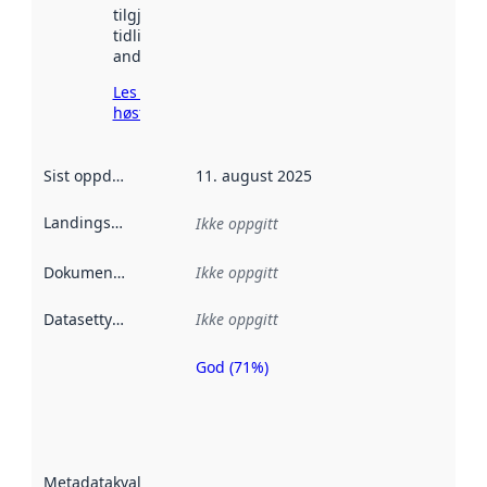
tilgjengelig
tidligere
andre steder.
Les mer om
høsting her
Sist oppdatert
:
11. august 2025
Landingsside
:
Ikke oppgitt
Dokumentasjon
:
Ikke oppgitt
Datasettype
:
Ikke oppgitt
God (71%)
Metadatakvalitet
er en indikator
på hvor godt
datasettene er
beskrevet ved
Metadatakvalitet
:
hjelp