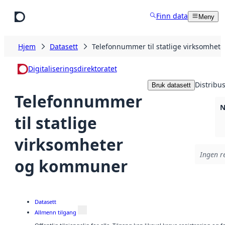
Hopp til hovedinnhold
Finn data
Meny
Hjem
Datasett
Telefonnummer til statlige virksomhe
Digitaliseringsdirektoratet
Distribu
Bruk datasett
Telefonnummer
N
til statlige
virksomheter
Ingen re
og kommuner
Datasett
Allmenn tilgang