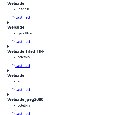
Webside
jpeg
bin
Last ned
Webside
geotiff
bin
Last ned
Webside Tiled TIFF
octet
bin
Last ned
Webside
tiff
tif
Last ned
Webside Jpeg2000
octet
bin
Last ned