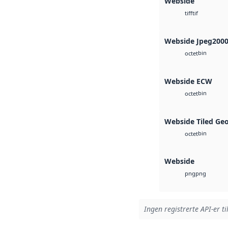
Webside
tif
tiff
Webside Jpeg200
bin
octet
Webside ECW
bin
octet
Webside Tiled Ge
bin
octet
Webside
png
png
Ingen registrerte API-er ti