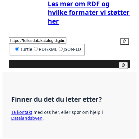
Les mer om RDF og
hvilke formater vi støtter
her
Kopier
Turtle
RDF/XML
JSON-LD
Kopier
Finner du det du leter etter?
Ta kontakt
med oss her, eller spør om hjelp i
Datalandsbyen
.