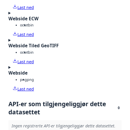
Last ned
Webside ECW
octet
bin
Last ned
Webside Tiled GeoTIFF
octet
bin
Last ned
Webside
png
png
Last ned
API-er som tilgjengeliggjør dette
0
datasettet
Ingen registrerte API-er tilgjengeliggjør dette datasettet.