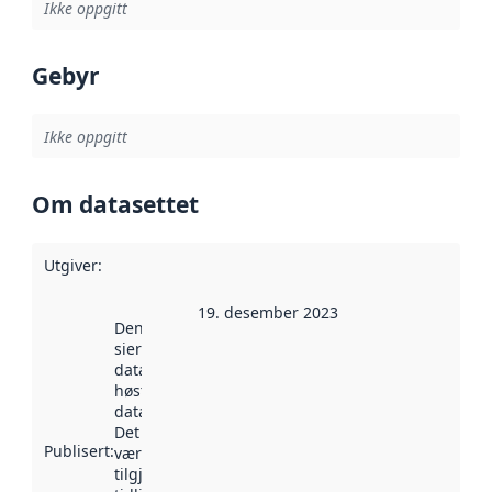
Ikke oppgitt
Gebyr
Ikke oppgitt
Om datasettet
Utgiver
:
19. desember 2023
Denne datoen
sier når
datasettet ble
høstet av
data.norge.no.
Det kan ha
Publisert
:
vært
tilgjengelig