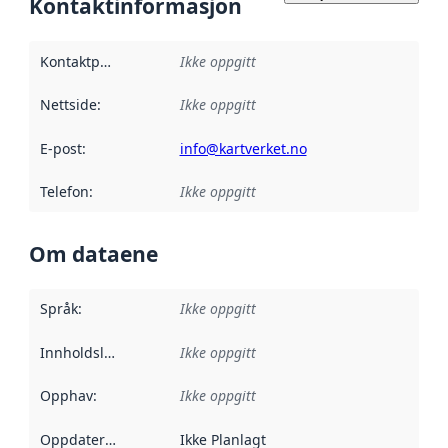
Kontaktinformasjon
Kontaktpunkt
:
Ikke oppgitt
Nettside
:
Ikke oppgitt
E-post
:
info@kartverket.no
Telefon
:
Ikke oppgitt
Om dataene
Språk
:
Ikke oppgitt
Innholdsleverandører
Ikke oppgitt
:
Opphav
:
Ikke oppgitt
Oppdateringsfrekvens
Ikke Planlagt
: