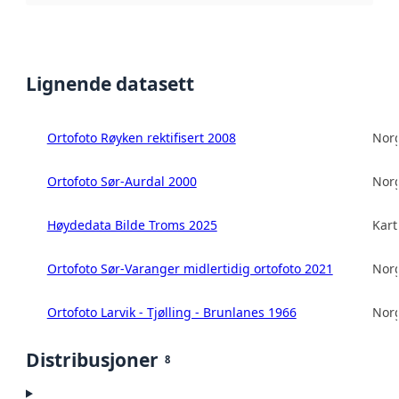
Lignende datasett
Ortofoto Røyken rektifisert 2008
Norg
Ortofoto Sør-Aurdal 2000
Norg
Høydedata Bilde Troms 2025
Kart
Ortofoto Sør-Varanger midlertidig ortofoto 2021
Norg
Ortofoto Larvik - Tjølling - Brunlanes 1966
Norg
Distribusjoner
8