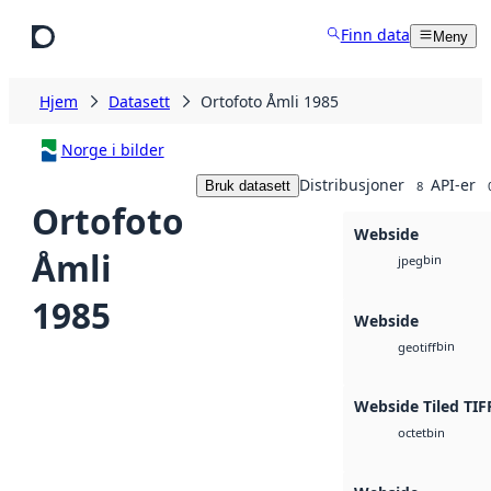
Hopp til hovedinnhold
Finn data
Meny
Hjem
Datasett
Ortofoto Åmli 1985
Norge i bilder
Distribusjoner
API-er
Bruk datasett
8
Ortofoto
Webside
Åmli
bin
jpeg
1985
Webside
bin
geotiff
Webside Tiled TIF
bin
octet