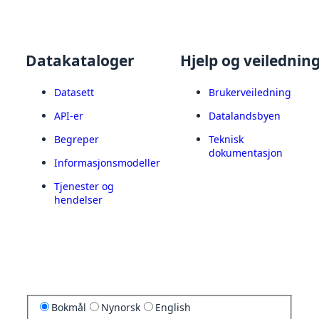
Datakataloger
Hjelp og veilednin
Datasett
Brukerveiledning
API-er
Datalandsbyen
Begreper
Teknisk
dokumentasjon
Informasjonsmodeller
Tjenester og
hendelser
Bokmål
Nynorsk
English