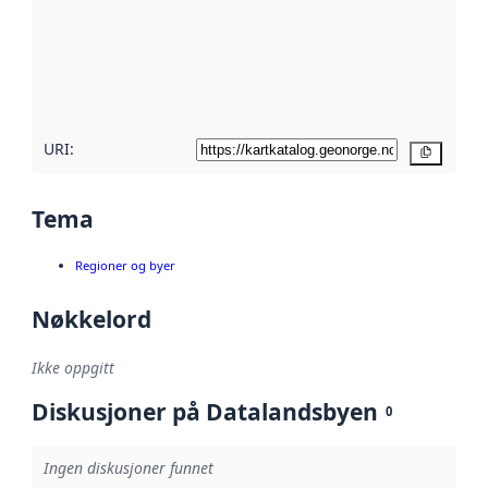
avmetadata.
Les mer om
metadatakvalitet
her
URI:
Kopier
Tema
Regioner og byer
Nøkkelord
Ikke oppgitt
Diskusjoner på Datalandsbyen
0
Ingen diskusjoner funnet