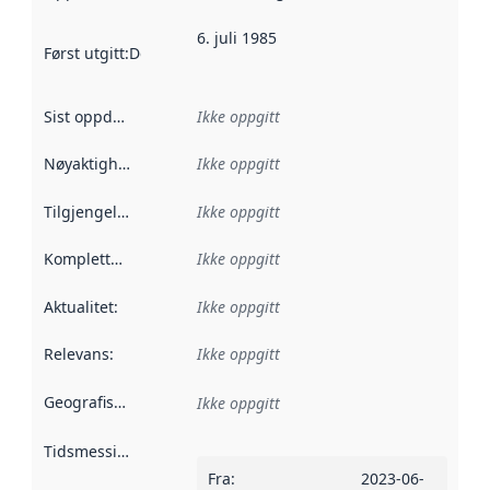
6. juli 1985
Først utgitt
:
Denne datoen sier når dataene i dette datasettet 
Sist oppdatert
:
Ikke oppgitt
Nøyaktighet
:
Ikke oppgitt
Tilgjengelighet
:
Ikke oppgitt
Kompletthet
:
Ikke oppgitt
Aktualitet
:
Ikke oppgitt
Relevans
:
Ikke oppgitt
Geografisk avgrensning
:
Ikke oppgitt
Tidsmessig avgrensning
:
Fra
:
2023-06-