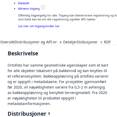
Datasett
Allmenn tilgang
Offentlig tilgjengelig for alle. Tilgang kan likevel kreve registrering og
som helst kan be om slik registrering og/eller API-nøkler.
Les mer om tilgangsnivåer her
Oversikt
Distribusjoner og API-er
Detaljer
Diskusjoner
RDF
8
0
Beskrivelse
Ortofoto har samme geometriske egenskaper som et kart
for alle objekter lokalisert på bakkenivå og kan knyttes til
et referansesystem. Bakkeoppløsning på ortofoto varierer
og er oppgitt i metadataene. For prosjekter gjennomført
før 2020, vil nøyaktigheten variere fra 0,5-2 m avhengig
av bakkeoppløsning og benyttet terrengmodell. Fra 2020
er nøyaktigheten til produktet oppgitt i
metadatainformasjonen.
Distribusjoner
8