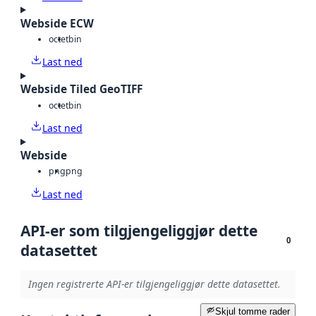
Webside ECW
octet
bin
Last ned
Webside Tiled GeoTIFF
octet
bin
Last ned
Webside
png
png
Last ned
API-er som tilgjengeliggjør dette
0
datasettet
Ingen registrerte API-er tilgjengeliggjør dette datasettet.
Skjul tomme rader