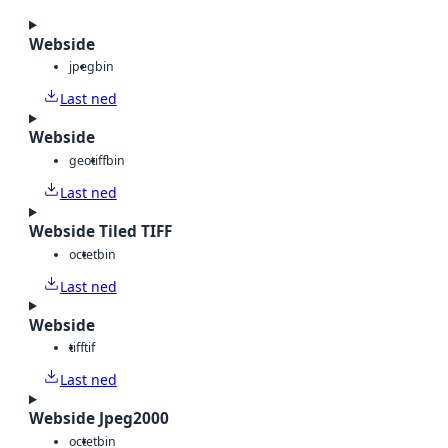
Webside
jpeg
bin
Last ned
Webside
geotiff
bin
Last ned
Webside Tiled TIFF
octet
bin
Last ned
Webside
tiff
tif
Last ned
Webside Jpeg2000
octet
bin