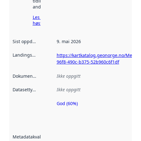
tidligere
andre steder.
Les mer om
høsting her
Sist oppdatert
:
9. mai 2026
Landingsside
:
https://kartkatalog.geonorge.no/Metad
96f8-490c-b375-52b960c6f1df
Dokumentasjon
:
Ikke oppgitt
Datasettype
:
Ikke oppgitt
God (60%)
Metadatakvalitet
er en indikator
på hvor godt
datasettene er
beskrevet ved
Metadatakvalitet
:
hjelp