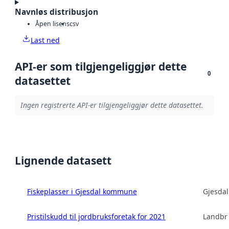
Navnløs distribusjon
Åpen lisens
csv
Last ned
API-er som tilgjengeliggjør dette
0
datasettet
Ingen registrerte API-er tilgjengeliggjør dette datasettet.
Lignende datasett
Fiskeplasser i Gjesdal kommune
Gjesda
Pristilskudd til jordbruksforetak for 2021
Landbru