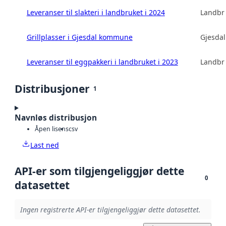
Leveranser til slakteri i landbruket i 2024
Landbru
Grillplasser i Gjesdal kommune
Gjesda
Leveranser til eggpakkeri i landbruket i 2023
Landbru
Distribusjoner
1
Navnløs distribusjon
Åpen lisens
csv
Last ned
API-er som tilgjengeliggjør dette
0
datasettet
Ingen registrerte API-er tilgjengeliggjør dette datasettet.