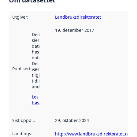
Om datasettet
Utgiver
:
Landbruksdirektoratet
19. desember 2017
Denne datoen
sier når
datasettet ble
høstet av
data.norge.no.
Det kan ha
Publisert
:
vært
tilgjengelig
tidligere
andre steder.
Les mer om
høsting her
Sist oppdatert
:
29. oktober 2024
Landingsside
:
http://www.landbruksdirektoratet.no/