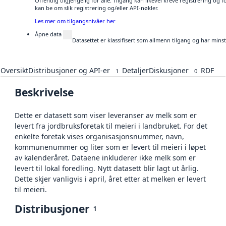
Offentlig tilgjengelig for alle. Tilgang kan likevel kreve registrering o
kan be om slik registrering og/eller API-nøkler.
Les mer om tilgangsnivåer her
Åpne data
Datasettet er klassifisert som allmenn tilgang og har mins
Oversikt
Distribusjoner og API-er
Detaljer
Diskusjoner
RDF
1
0
Beskrivelse
Dette er datasett som viser leveranser av melk som er
levert fra jordbruksforetak til meieri i landbruket. For det
enkelte foretak vises organisasjonsnummer, navn,
kommunenummer og liter som er levert til meieri i løpet
av kalenderåret. Dataene inkluderer ikke melk som er
levert til lokal foredling. Nytt datasett blir lagt ut årlig.
Dette skjer vanligvis i april, året etter at melken er levert
til meieri.
Distribusjoner
1