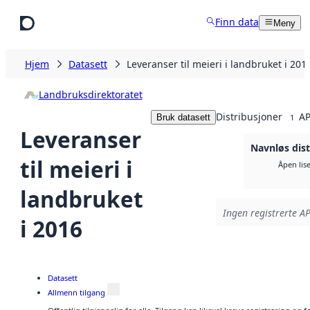
Hopp til hovedinnhold
Finn data
Meny
Hjem
Datasett
Leveranser til meieri i landbruket i 201
Landbruksdirektoratet
Distribusjoner
AP
Bruk datasett
1
Leveranser
Navnløs dist
til meieri i
Åpen lis
landbruket
Ingen registrerte AP
i 2016
Datasett
Allmenn tilgang