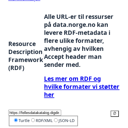
Alle URL-er til ressurser
på data.norge.no kan
levere RDF-metadata i
flere ulike formater,
Resource
avhengig av hvilken
Description
Accept header man
Framework
sender med.
(RDF)
Les mer om RDF og
hvilke formater vi støtter
her
Kopier
Turtle
RDF/XML
JSON-LD