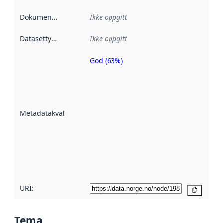
Dokumentasjon
:
Ikke oppgitt
Datasettype
:
Ikke oppgitt
God (63%)
Metadatakvalitet
er en indikator
på hvor godt
datasettene er
beskrevet ved
Metadatakvalitet
:
hjelp
avmetadata.
Les mer om
metadatakvalitet
her
URI:
Kopier
Tema