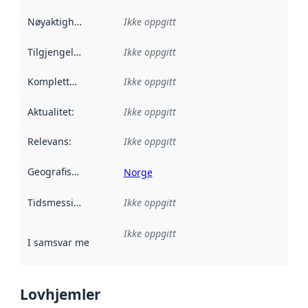
Nøyaktighet
:
Ikke oppgitt
Tilgjengelighet
:
Ikke oppgitt
Kompletthet
:
Ikke oppgitt
Aktualitet
:
Ikke oppgitt
Relevans
:
Ikke oppgitt
Geografisk avgrensning
:
Norge
Tidsmessig avgrensning
Ikke oppgitt
:
Ikke oppgitt
I samsvar med
:
Referanse til en implementasjonsregel eller a
Lovhjemler