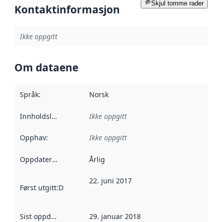
Skjul tomme rader
Kontaktinformasjon
Ikke oppgitt
Om dataene
Språk
:
Norsk
Innholdsleverandører
Ikke oppgitt
:
Opphav
:
Ikke oppgitt
Oppdateringsfrekvens
Årlig
:
22. juni 2017
Først utgitt
:
Denne datoen sier når dataene i dette datasettet 
Sist oppdatert
:
29. januar 2018