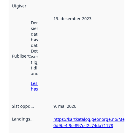
Utgiver
:
19. desember 2023
Denne datoen
sier når
datasettet ble
høstet av
data.norge.no.
Det kan ha
Publisert
:
vært
tilgjengelig
tidligere
andre steder.
Les mer om
høsting her
Sist oppdatert
:
9. mai 2026
Landingsside
:
https://kartkatalog.geonorge.no/Metad
0d9b-4f9c-897c-f2c74da71178