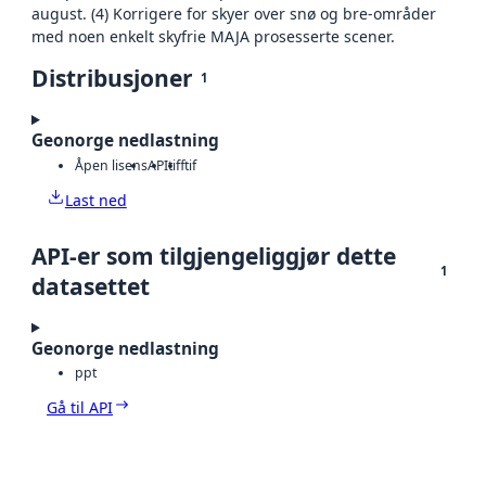
august. (4) Korrigere for skyer over snø og bre-områder
med noen enkelt skyfrie MAJA prosesserte scener.
Distribusjoner
1
Geonorge nedlastning
Åpen lisens
API
tiff
tif
Last ned
API-er som tilgjengeliggjør dette
1
datasettet
Geonorge nedlastning
ppt
Gå til API