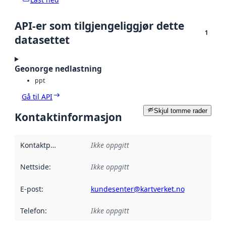
API-er som tilgjengeliggjør dette
1
datasettet
Geonorge nedlastning
ppt
Gå til API
Skjul tomme rader
Kontaktinformasjon
Kontaktpunkt
:
Ikke oppgitt
Nettside
:
Ikke oppgitt
E-post
:
kundesenter@kartverket.no
Telefon
:
Ikke oppgitt