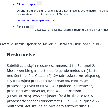
Allmenn tilgang
Offentlig tilgjengelig for alle. Tilgang kan likevel kreve registrering o
be om slik registrering og/eller API-nøkler.
Les mer om tilgangsnivåer her
Åpne data
Datasettet er klassifisert som allmenn tilgang og har mins
Oversikt
Distribusjoner og API-er
Detaljer
Diskusjoner
RDF
2
0
Beskrivelse
Satellittdata skyfri mosaikk sammensatt fra Sentinel-2.
Mosaikken ble generert med følgende metode: (1) Laste
ned Sentinel-2 L1C data. (2) L2A (atmosfære korreksjon og
sky-deteksjon) produsert av Kartverket, med MAJA
prosessor (CESBIO/CNES). (3) L3 (månedlige synteser)
produsert av Kartverket, med WASP prosessor
(CESBIO/CNES). WASP er justert for å bruke alle MAJA
prosesserte scener i tidsrommet 1. juni - 31. august 2022.
Sluttproduktet skal ha en pixeldato sentrert rund 1.