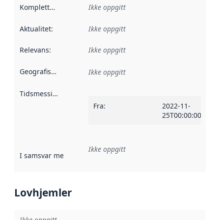
Kompletthet
:
Ikke oppgitt
Aktualitet
:
Ikke oppgitt
Relevans
:
Ikke oppgitt
Geografisk avgrensning
:
Ikke oppgitt
Tidsmessig avgrensning
:
Fra
:
2022-11-
25T00:00:00Z
Ikke oppgitt
I samsvar med
:
Referanse til en implementasjonsregel eller a
Lovhjemler
Ikke oppgitt