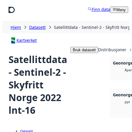
Hopp til hovedinnhold
Finn data
Meny
Hjem
Datasett
Satellittdata - Sentinel-2 - Skyfritt Norg
Kartverket
Distribusjoner
Bruk datasett
1
Satellittdata
Geonorge
- Sentinel-2 -
Åpen
Skyfritt
Norge 2022
Geonorge
ppt
lnt-16
Datasett