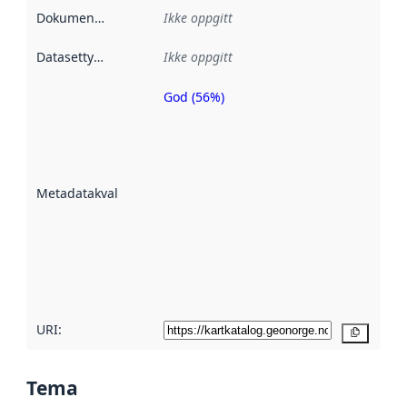
Dokumentasjon
:
Ikke oppgitt
Datasettype
:
Ikke oppgitt
God (56%)
Metadatakvalitet
er en indikator
på hvor godt
datasettene er
beskrevet ved
Metadatakvalitet
:
hjelp
avmetadata.
Les mer om
metadatakvalitet
her
URI:
Kopier
Tema