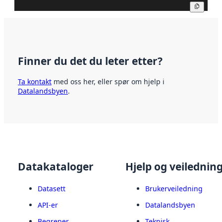
Kopier
Finner du det du leter etter?
Ta kontakt
med oss her, eller spør om hjelp i
Datalandsbyen
.
Datakataloger
Hjelp og veilednin
Datasett
Brukerveiledning
API-er
Datalandsbyen
Begreper
Teknisk