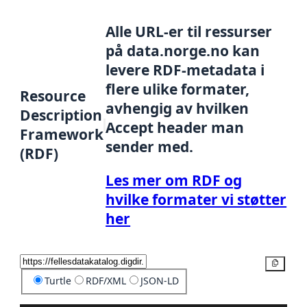
Alle URL-er til ressurser
på data.norge.no kan
levere RDF-metadata i
flere ulike formater,
Resource
avhengig av hvilken
Description
Accept header man
Framework
sender med.
(RDF)
Les mer om RDF og
hvilke formater vi støtter
her
Kopier
Turtle
RDF/XML
JSON-LD