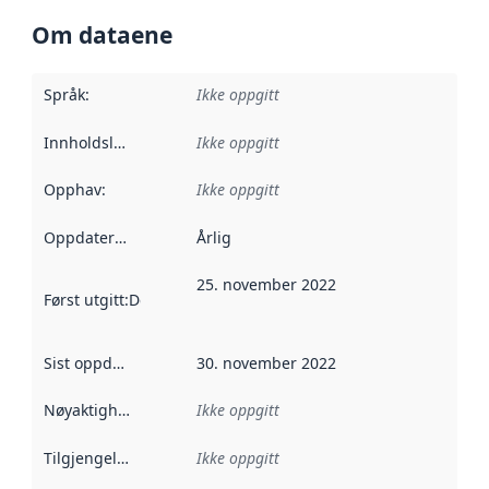
Om dataene
Språk
:
Ikke oppgitt
Innholdsleverandører
Ikke oppgitt
:
Opphav
:
Ikke oppgitt
Oppdateringsfrekvens
Årlig
:
25. november 2022
Først utgitt
:
Denne datoen sier når dataene i dette datasettet 
Sist oppdatert
:
30. november 2022
Nøyaktighet
:
Ikke oppgitt
Tilgjengelighet
:
Ikke oppgitt