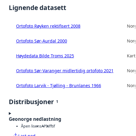
Lignende datasett
Ortofoto Røyken rektifisert 2008
Norg
Ortofoto Sør-Aurdal 2000
Norg
Høydedata Bilde Troms 2025
Kart
Ortofoto Sør-Varanger midlertidig ortofoto 2021
Norg
Ortofoto Larvik - Tjølling - Brunlanes 1966
Norg
Distribusjoner
1
Geonorge nedlastning
Åpen lisens
API
tiff
tif
Last ned