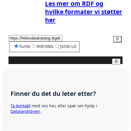
Les mer om RDF og
hvilke formater vi støtter
her
Kopier
Turtle
RDF/XML
JSON-LD
Kopier
Finner du det du leter etter?
Ta kontakt
med oss her, eller spør om hjelp i
Datalandsbyen
.