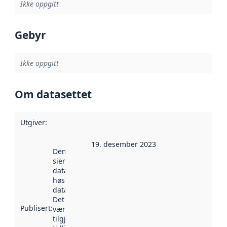
Ikke oppgitt
Gebyr
Ikke oppgitt
Om datasettet
Utgiver
:
19. desember 2023
Denne datoen
sier når
datasettet ble
høstet av
data.norge.no.
Det kan ha
Publisert
:
vært
tilgjengelig