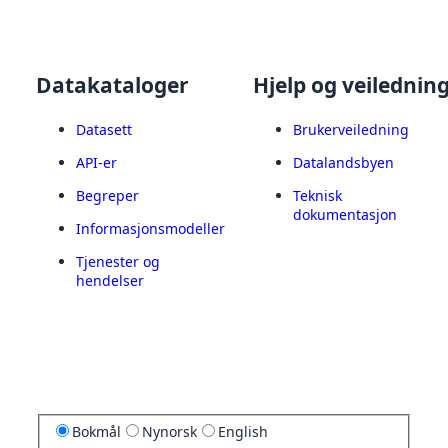
Datakataloger
Hjelp og veilednin
Datasett
Brukerveiledning
API-er
Datalandsbyen
Begreper
Teknisk
dokumentasjon
Informasjonsmodeller
Tjenester og
hendelser
Bokmål
Nynorsk
English