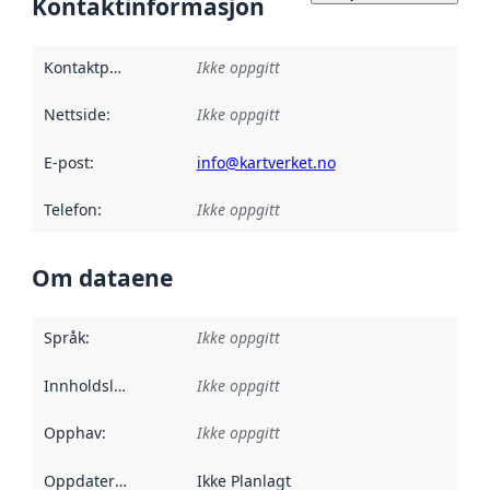
Kontaktinformasjon
Kontaktpunkt
:
Ikke oppgitt
Nettside
:
Ikke oppgitt
E-post
:
info@kartverket.no
Telefon
:
Ikke oppgitt
Om dataene
Språk
:
Ikke oppgitt
Innholdsleverandører
Ikke oppgitt
:
Opphav
:
Ikke oppgitt
Oppdateringsfrekvens
Ikke Planlagt
: