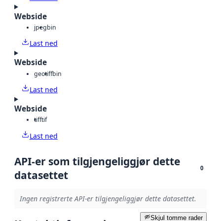
Webside
jpeg
bin
Last ned
Webside
geotiff
bin
Last ned
Webside
tiff
tif
Last ned
API-er som tilgjengeliggjør dette
0
datasettet
Ingen registrerte API-er tilgjengeliggjør dette datasettet.
Skjul tomme rader