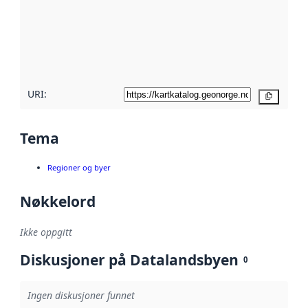
avmetadata.
Les mer om
metadatakvalitet
her
URI:
Kopier
Tema
Regioner og byer
Nøkkelord
Ikke oppgitt
Diskusjoner på Datalandsbyen
0
Ingen diskusjoner funnet