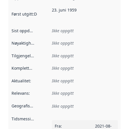
23. juni 1959
Først utgitt
:
Denne datoen sier når dataene i dette datasettet 
Sist oppdatert
:
Ikke oppgitt
Nøyaktighet
:
Ikke oppgitt
Tilgjengelighet
:
Ikke oppgitt
Kompletthet
:
Ikke oppgitt
Aktualitet
:
Ikke oppgitt
Relevans
:
Ikke oppgitt
Geografisk avgrensning
:
Ikke oppgitt
Tidsmessig avgrensning
:
Fra
:
2021-08-