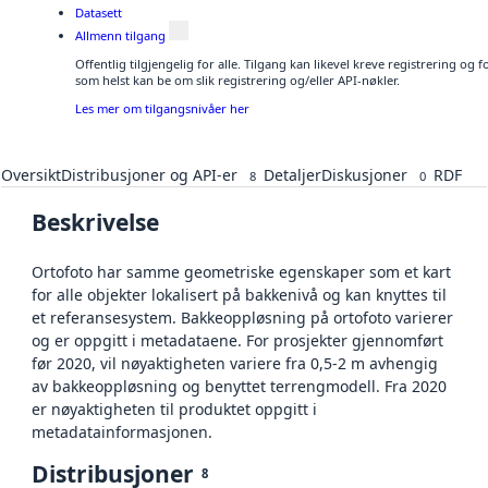
Datasett
Allmenn tilgang
Offentlig tilgjengelig for alle. Tilgang kan likevel kreve registrering og
som helst kan be om slik registrering og/eller API-nøkler.
Les mer om tilgangsnivåer her
Oversikt
Distribusjoner og API-er
Detaljer
Diskusjoner
RDF
8
0
Beskrivelse
Ortofoto har samme geometriske egenskaper som et kart
for alle objekter lokalisert på bakkenivå og kan knyttes til
et referansesystem. Bakkeoppløsning på ortofoto varierer
og er oppgitt i metadataene. For prosjekter gjennomført
før 2020, vil nøyaktigheten variere fra 0,5-2 m avhengig
av bakkeoppløsning og benyttet terrengmodell. Fra 2020
er nøyaktigheten til produktet oppgitt i
metadatainformasjonen.
Distribusjoner
8