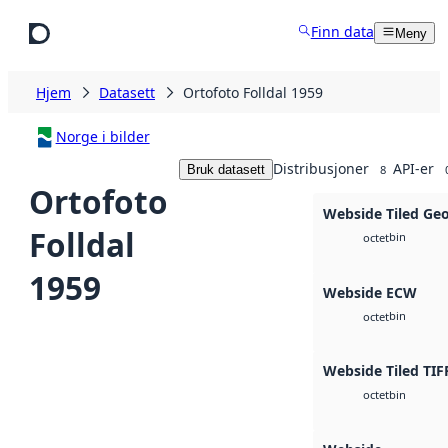
Hopp til hovedinnhold
Finn data
Meny
Hjem
Datasett
Ortofoto Folldal 1959
Norge i bilder
Distribusjoner
API-er
Bruk datasett
8
Ortofoto
Webside Tiled Ge
Folldal
bin
octet
1959
Webside ECW
bin
octet
Webside Tiled TIF
bin
octet