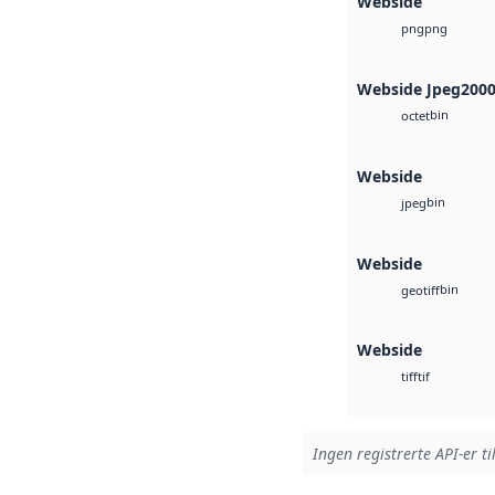
Webside
png
png
Webside Jpeg200
bin
octet
Webside
bin
jpeg
Webside
bin
geotiff
Webside
tif
tiff
Ingen registrerte API-er ti