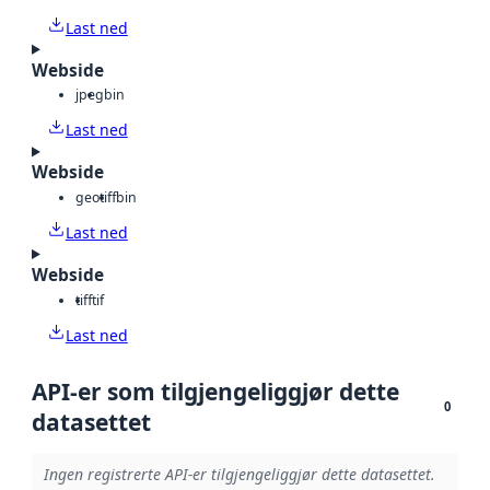
Last ned
Webside
jpeg
bin
Last ned
Webside
geotiff
bin
Last ned
Webside
tiff
tif
Last ned
API-er som tilgjengeliggjør dette
0
datasettet
Ingen registrerte API-er tilgjengeliggjør dette datasettet.