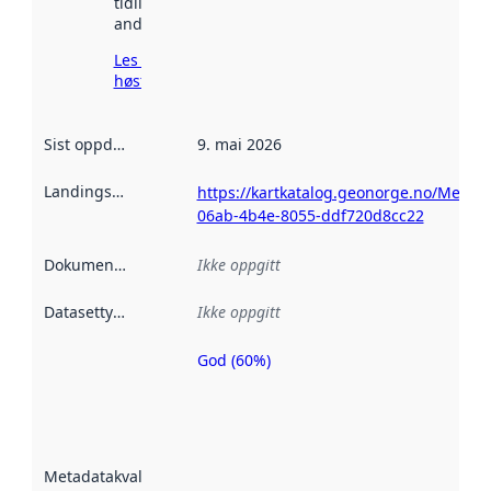
tidligere
andre steder.
Les mer om
høsting her
Sist oppdatert
:
9. mai 2026
Landingsside
:
https://kartkatalog.geonorge.no/Metad
06ab-4b4e-8055-ddf720d8cc22
Dokumentasjon
:
Ikke oppgitt
Datasettype
:
Ikke oppgitt
God (60%)
Metadatakvalitet
er en indikator
på hvor godt
datasettene er
beskrevet ved
Metadatakvalitet
:
hjelp