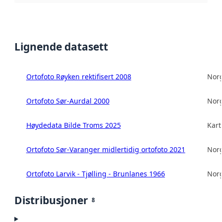
Lignende datasett
Ortofoto Røyken rektifisert 2008
Norg
Ortofoto Sør-Aurdal 2000
Norg
Høydedata Bilde Troms 2025
Kart
Ortofoto Sør-Varanger midlertidig ortofoto 2021
Norg
Ortofoto Larvik - Tjølling - Brunlanes 1966
Norg
Distribusjoner
8