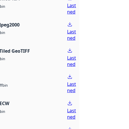
Last
bin
ned
Jpeg2000
Last
bin
ned
Tiled GeoTIFF
Last
bin
ned
Last
bin
ff
ned
 ECW
Last
bin
ned