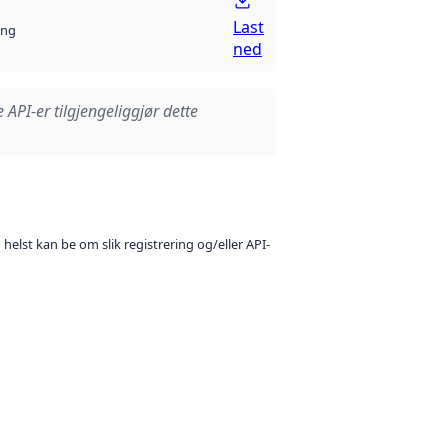
Last
ng
ned
e API-er tilgjengeliggjør dette
 helst kan be om slik registrering og/eller API-