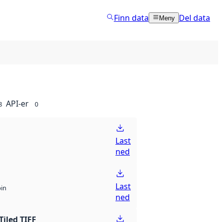
Finn data
Del data
Meny
API-er
8
0
Last
ned
Last
bin
ned
Tiled TIFF