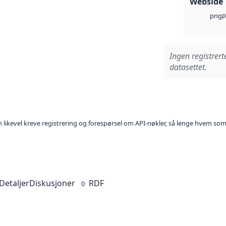
Webside
p
png
Ingen registrert
datasettet.
kan likevel kreve registrering og forespørsel om API-nøkler, så lenge hvem som
Detaljer
Diskusjoner
RDF
0