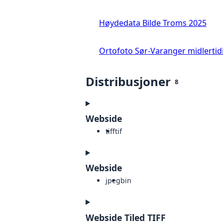
Høydedata Bilde Troms 2025
Ortofoto Sør-Varanger midlertid
Distribusjoner
8
Webside
tiff
tif
Webside
jpeg
bin
Webside Tiled TIFF