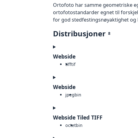
Ortofoto har samme geometriske egen
ortofotostandarder egnet til forskj
for god stedfestingsnøyaktighet og 
Distribusjoner
8
Webside
tiff
tif
Webside
jpeg
bin
Webside Tiled TIFF
octet
bin