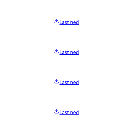
Last ned
Last ned
Last ned
Last ned