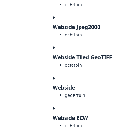
octet
bin
Webside Jpeg2000
octet
bin
Webside Tiled GeoTIFF
octet
bin
Webside
geotiff
bin
Webside ECW
octet
bin