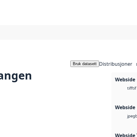
Distribusjoner
Bruk datasett
angen
Webside
tif
tiff
Webside
jpeg
Webside 