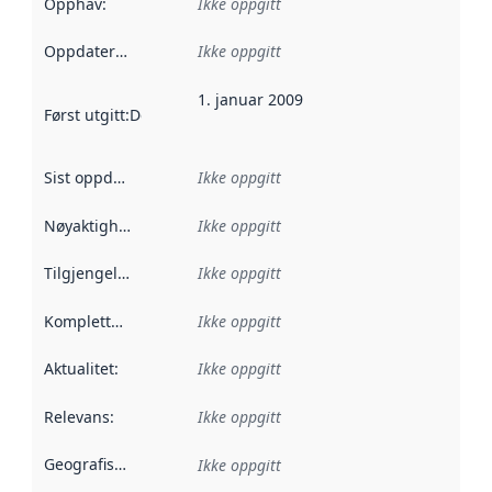
Opphav
:
Ikke oppgitt
Oppdateringsfrekvens
Ikke oppgitt
:
1. januar 2009
Først utgitt
:
Denne datoen sier når dataene i dette datasettet 
Sist oppdatert
:
Ikke oppgitt
Nøyaktighet
:
Ikke oppgitt
Tilgjengelighet
:
Ikke oppgitt
Kompletthet
:
Ikke oppgitt
Aktualitet
:
Ikke oppgitt
Relevans
:
Ikke oppgitt
Geografisk avgrensning
:
Ikke oppgitt