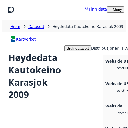
Hopp til hovedinnhold
Finn data
Meny
Hjem
Datasett
Høydedata Kautokeino Karasjok 2009
Kartverket
Distribusjoner
A
Bruk datasett
5
Høydedata
Webside D
Kautokeino
bi
octet
Karasjok
Webside U
bi
2009
octet
Webside
vnd.
laz