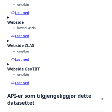
octet
bin
Last ned
Webside
laz
vnd.laszip
Last ned
Webside ZLAS
octet
bin
Last ned
Webside GeoTIFF
octet
bin
Last ned
API-er som tilgjengeliggjør dette
0
datasettet