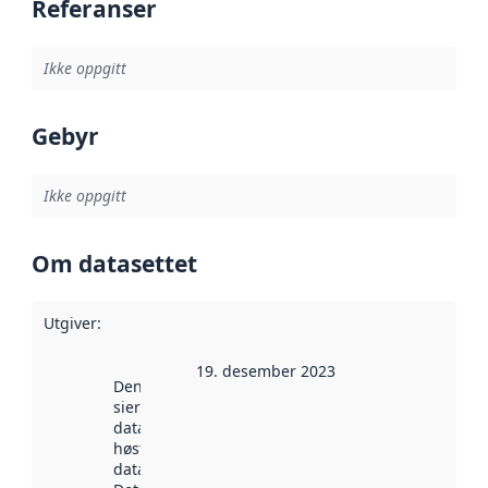
Referanser
Ikke oppgitt
Gebyr
Ikke oppgitt
Om datasettet
Utgiver
:
19. desember 2023
Denne datoen
sier når
datasettet ble
høstet av
data.norge.no.