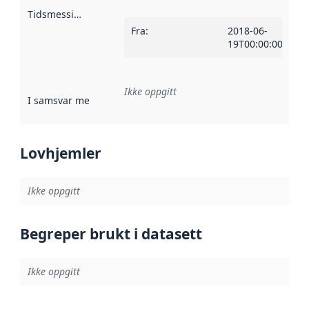
Tidsmessig avgrensning
:
Fra
:
2018-06-
19T00:00:00Z
Ikke oppgitt
I samsvar med
:
Referanse til en implementasjonsregel eller a
Lovhjemler
Ikke oppgitt
Begreper brukt i datasett
Ikke oppgitt