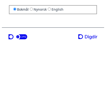
Bokmål
Nynorsk
English
en tjeneste fra