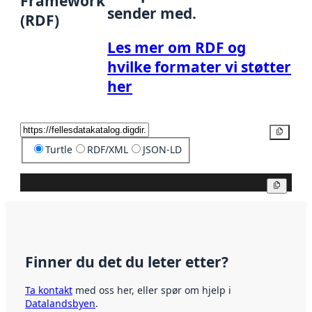
Framework
sender med.
(RDF)
Les mer om RDF og
hvilke formater vi støtter
her
Kopier
Turtle
RDF/XML
JSON-LD
Kopier
Finner du det du leter etter?
Ta kontakt
med oss her, eller spør om hjelp i
Datalandsbyen
.