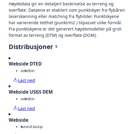
Høydedata gir en detaljert beskrivelse av terreng og
overflate. Dataene er etablert som punktskyer fra flybåren
laserskanning eller matching fra flybilder. Punktskyene
har varierende tetthet (punkt/m2 ) tilpasset ulike formål.
Fra punktskyene er det generert høydemodeller på grid-
format av terreng (DTM) og overflate (DOM).
Distribusjoner
5
Webside DTED
octet
bin
Last ned
Webside USGS DEM
octet
bin
Last ned
Webside
laz
vnd.laszip