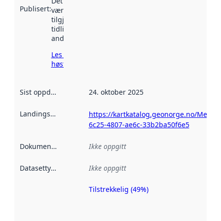
Det kan ha
Publisert
:
vært
tilgjengelig
tidligere
andre steder.
Les mer om
høsting her
Sist oppdatert
:
24. oktober 2025
Landingsside
:
https://kartkatalog.geonorge.no/Metad
6c25-4807-ae6c-33b2ba50f6e5
Dokumentasjon
:
Ikke oppgitt
Datasettype
:
Ikke oppgitt
Tilstrekkelig (49%)
Metadatakvalitet
er en indikator
på hvor godt