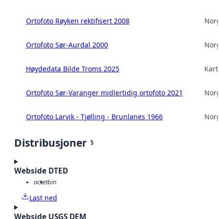
Ortofoto Røyken rektifisert 2008
Norg
Ortofoto Sør-Aurdal 2000
Norg
Høydedata Bilde Troms 2025
Kart
Ortofoto Sør-Varanger midlertidig ortofoto 2021
Norg
Ortofoto Larvik - Tjølling - Brunlanes 1966
Norg
Distribusjoner
5
Webside DTED
octet
bin
Last ned
Webside USGS DEM