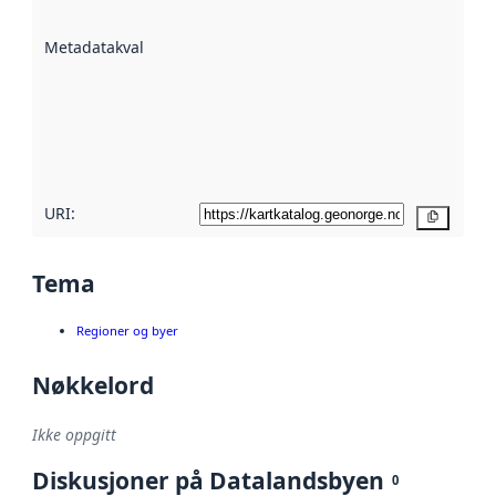
datasettene er
beskrevet ved
Metadatakvalitet
:
hjelp
avmetadata.
Les mer om
metadatakvalitet
her
URI:
Kopier
Tema
Regioner og byer
Nøkkelord
Ikke oppgitt
Diskusjoner på Datalandsbyen
0