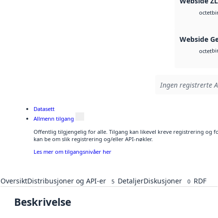
Webside Z
bi
octet
Webside G
bi
octet
Ingen registrerte A
Datasett
Allmenn tilgang
Offentlig tilgjengelig for alle. Tilgang kan likevel kreve registrering o
kan be om slik registrering og/eller API-nøkler.
Les mer om tilgangsnivåer her
Oversikt
Distribusjoner og API-er
Detaljer
Diskusjoner
RDF
5
0
Beskrivelse