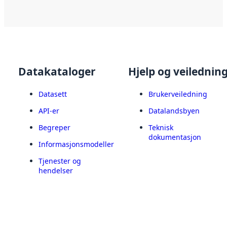
Datakataloger
Hjelp og veilednin
Datasett
Brukerveiledning
API-er
Datalandsbyen
Begreper
Teknisk
dokumentasjon
Informasjonsmodeller
Tjenester og
hendelser