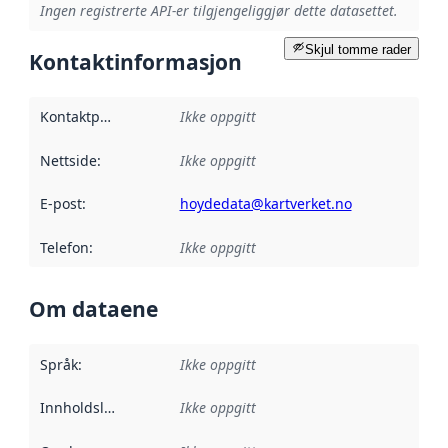
Ingen registrerte API-er tilgjengeliggjør dette datasettet.
Skjul tomme rader
Kontaktinformasjon
Kontaktpunkt
:
Ikke oppgitt
Nettside
:
Ikke oppgitt
E-post
:
hoydedata@kartverket.no
Telefon
:
Ikke oppgitt
Om dataene
Språk
:
Ikke oppgitt
Innholdsleverandører
Ikke oppgitt
: