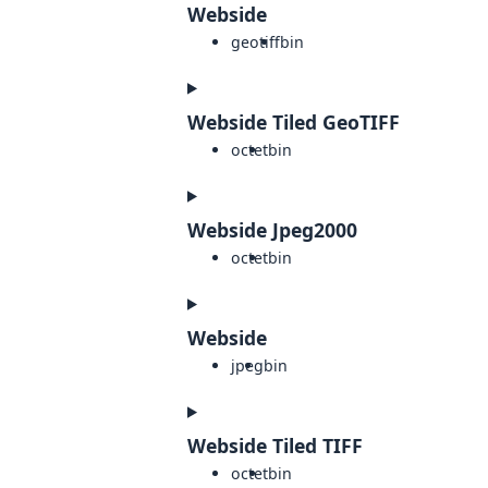
Webside
geotiff
bin
Webside Tiled GeoTIFF
octet
bin
Webside Jpeg2000
octet
bin
Webside
jpeg
bin
Webside Tiled TIFF
octet
bin