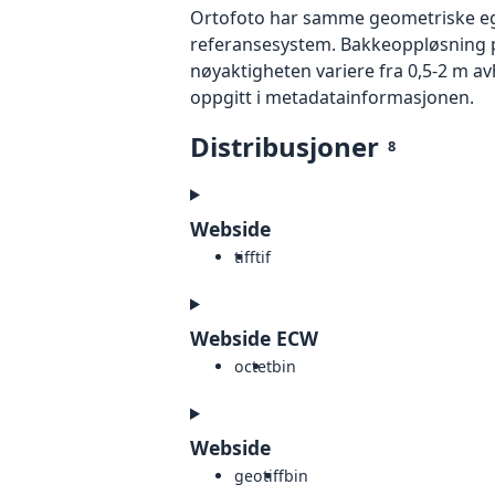
Ortofoto har samme geometriske egen
referansesystem. Bakkeoppløsning på
nøyaktigheten variere fra 0,5-2 m a
oppgitt i metadatainformasjonen.
Distribusjoner
8
Webside
tiff
tif
Webside ECW
octet
bin
Webside
geotiff
bin