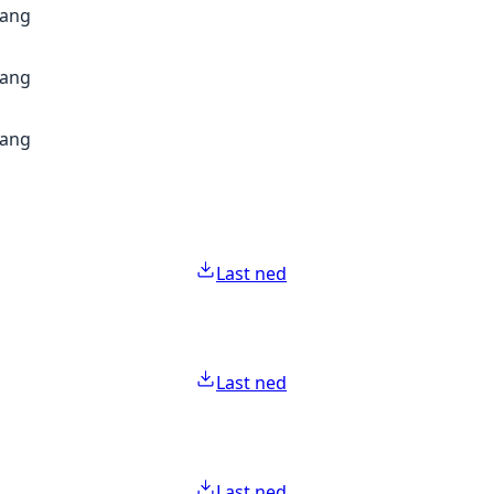
gang
gang
gang
Last ned
Last ned
Last ned