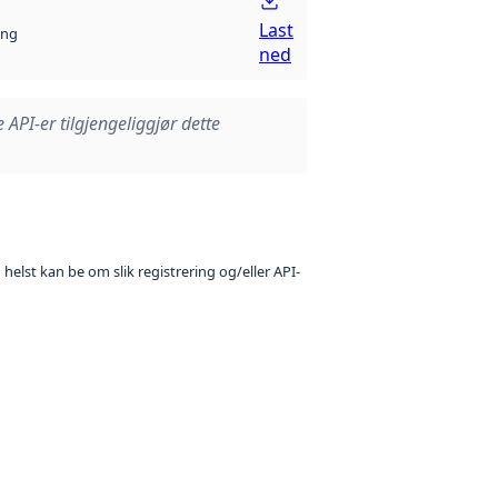
Last
ng
ned
e API-er tilgjengeliggjør dette
 helst kan be om slik registrering og/eller API-