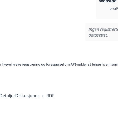
Webside
p
png
Ingen registrert
datasettet.
kan likevel kreve registrering og forespørsel om API-nøkler, så lenge hvem som
Detaljer
Diskusjoner
RDF
0