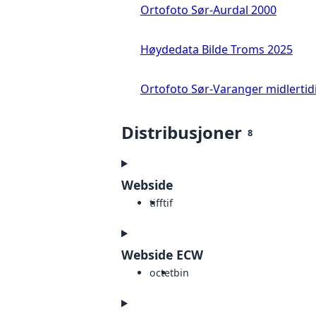
Ortofoto Sør-Aurdal 2000
Høydedata Bilde Troms 2025
Ortofoto Sør-Varanger midlertid
Distribusjoner
8
Webside
tiff
tif
Webside ECW
octet
bin