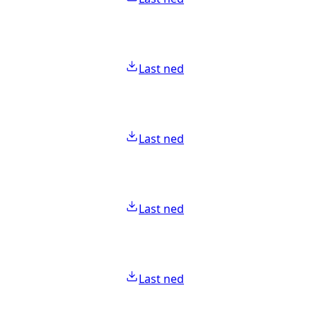
Last ned
Last ned
Last ned
Last ned