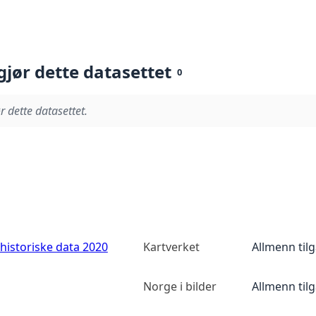
gjør dette datasettet
0
r dette datasettet.
historiske data 2020
Kartverket
Allmenn til
Norge i bilder
Allmenn til