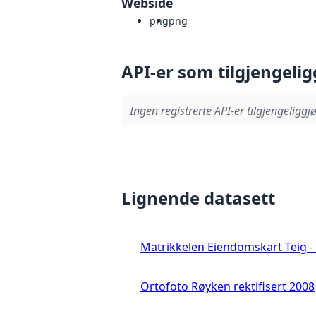
Webside
png
png
API-er som tilgjengelig
Ingen registrerte API-er tilgjengeliggjø
Lignende datasett
Matrikkelen Eiendomskart Teig - 
Ortofoto Røyken rektifisert 2008