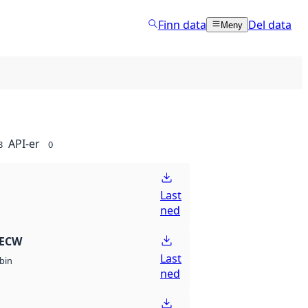
Finn data
Del data
Meny
API-er
8
0
Last
ned
 ECW
Last
bin
ned