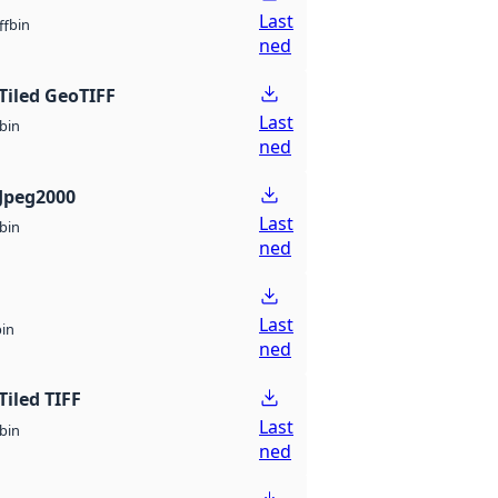
Last
bin
ff
ned
Tiled GeoTIFF
Last
bin
ned
Jpeg2000
Last
bin
ned
Last
bin
ned
Tiled TIFF
Last
bin
ned