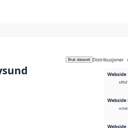
Distribusjoner
Bruk datasett
ysund
Webside
tif
tiff
Webside
octet
Webside