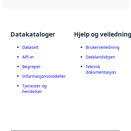
Datakataloger
Hjelp og veilednin
Datasett
Brukerveiledning
API-er
Datalandsbyen
Begreper
Teknisk
dokumentasjon
Informasjonsmodeller
Tjenester og
hendelser