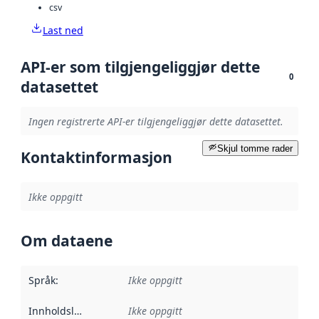
csv
Last ned
API-er som tilgjengeliggjør dette
0
datasettet
Ingen registrerte API-er tilgjengeliggjør dette datasettet.
Skjul tomme rader
Kontaktinformasjon
Ikke oppgitt
Om dataene
Språk
:
Ikke oppgitt
Innholdsleverandører
Ikke oppgitt
: