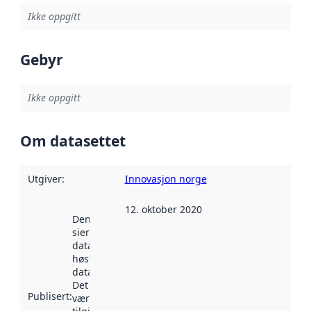
Ikke oppgitt
Gebyr
Ikke oppgitt
Om datasettet
Utgiver
:
Innovasjon norge
12. oktober 2020
Denne datoen
sier når
datasettet ble
høstet av
data.norge.no.
Det kan ha
Publisert
:
vært