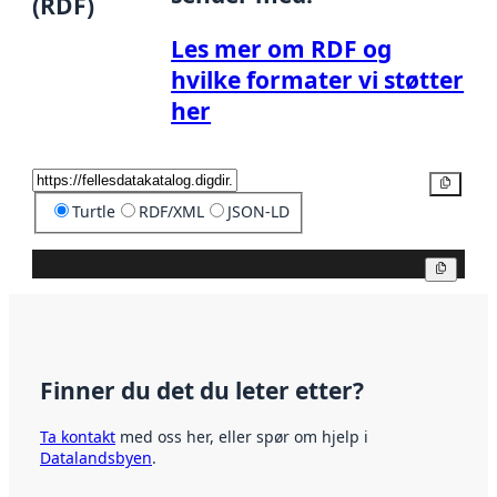
(RDF)
Les mer om RDF og
hvilke formater vi støtter
her
Kopier
Turtle
RDF/XML
JSON-LD
Kopier
Finner du det du leter etter?
Ta kontakt
med oss her, eller spør om hjelp i
Datalandsbyen
.