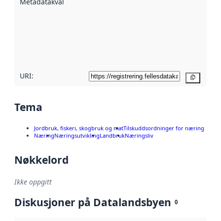
Metadatakvalitet
:
hjelp
avmetadata.
Les mer om
metadatakvalitet
her
URI:
Kopier
Tema
Jordbruk, fiskeri, skogbruk og mat
Tilskuddsordninger for næring
Næring
Næringsutvikling
Landbruk
Næringsliv
Nøkkelord
Ikke oppgitt
Diskusjoner på Datalandsbyen
0