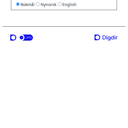
Bokmål
Nynorsk
English
en tjeneste fra