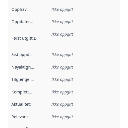
Opphav
:
Ikke oppgitt
Oppdateringsfrekvens
Ikke oppgitt
:
Ikke oppgitt
Først utgitt
:
Denne datoen sier når dataene i dette datasettet 
Sist oppdatert
:
Ikke oppgitt
Nøyaktighet
:
Ikke oppgitt
Tilgjengelighet
:
Ikke oppgitt
Kompletthet
:
Ikke oppgitt
Aktualitet
:
Ikke oppgitt
Relevans
:
Ikke oppgitt