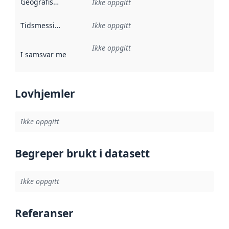
Geografisk avgrensning
:
Ikke oppgitt
Tidsmessig avgrensning
Ikke oppgitt
:
Ikke oppgitt
I samsvar med
:
Referanse til en implementasjonsregel eller a
Lovhjemler
Ikke oppgitt
Begreper brukt i datasett
Ikke oppgitt
Referanser