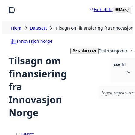
Hopp til hovedinnhold
Finn data
Meny
Hjem
Datasett
Tilsagn om finansiering fra Innovasjon
Innovasjon norge
Distribusjoner
Bruk datasett
1
Tilsagn om
csv fil
finansiering
csv
fra
Ingen registrerte 
Innovasjon
Norge
Datasett