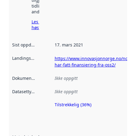
tilgjengelig
tidligere
andre steder.
Les mer om
høsting her
Sist oppdatert
:
17. mars 2021
Landingsside
:
https://www.innovasjonnorge.no/no/o
har-fatt-finansiering-fra-oss2/
Dokumentasjon
:
Ikke oppgitt
Datasettype
:
Ikke oppgitt
Tilstrekkelig (36%)
Metadatakvalitet
er en indikator
på hvor godt
datasettene er
beskrevet ved