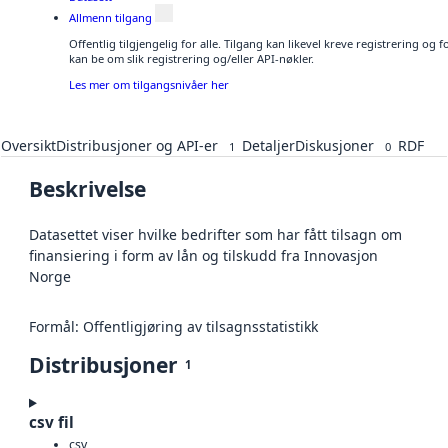
Allmenn tilgang
Offentlig tilgjengelig for alle. Tilgang kan likevel kreve registrering o
kan be om slik registrering og/eller API-nøkler.
Les mer om tilgangsnivåer her
Oversikt
Distribusjoner og API-er
Detaljer
Diskusjoner
RDF
1
0
Beskrivelse
Datasettet viser hvilke bedrifter som har fått tilsagn om
finansiering i form av lån og tilskudd fra Innovasjon
Norge
Formål: Offentligjøring av tilsagnsstatistikk
Distribusjoner
1
csv fil
csv