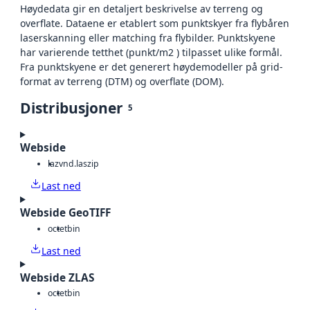
Høydedata gir en detaljert beskrivelse av terreng og
overflate. Dataene er etablert som punktskyer fra flybåren
laserskanning eller matching fra flybilder. Punktskyene
har varierende tetthet (punkt/m2 ) tilpasset ulike formål.
Fra punktskyene er det generert høydemodeller på grid-
format av terreng (DTM) og overflate (DOM).
Distribusjoner
5
Webside
laz
vnd.laszip
Last ned
Webside GeoTIFF
octet
bin
Last ned
Webside ZLAS
octet
bin