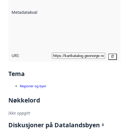
datasettene er
beskrevet ved
Metadatakvalitet
:
hjelp
avmetadata.
Les mer om
metadatakvalitet
her
URI:
Kopier
Tema
Regioner og byer
Nøkkelord
Ikke oppgitt
Diskusjoner på Datalandsbyen
0