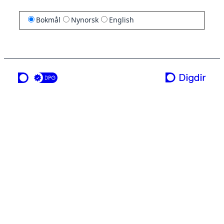
Bokmål
Nynorsk
English
en tjeneste fra