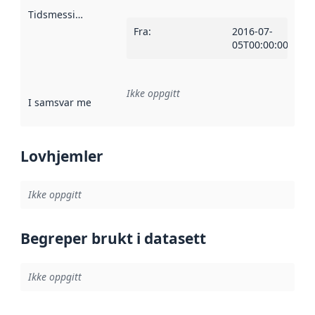
Tidsmessig avgrensning
:
Fra
:
2016-07-
05T00:00:00Z
Ikke oppgitt
I samsvar med
:
Referanse til en implementasjonsregel eller a
Lovhjemler
Ikke oppgitt
Begreper brukt i datasett
Ikke oppgitt