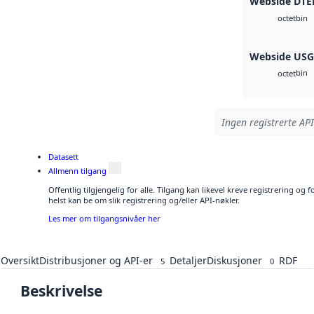
Webside DTE
bin
octet
Webside US
bin
octet
Ingen registrerte API
Datasett
Allmenn tilgang
Offentlig tilgjengelig for alle. Tilgang kan likevel kreve registrering o
helst kan be om slik registrering og/eller API-nøkler.
Les mer om tilgangsnivåer her
Oversikt
Distribusjoner og API-er
Detaljer
Diskusjoner
RDF
5
0
Beskrivelse