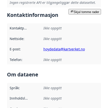
Ingen registrerte API-er tilgjengeliggjør dette datasettet.
Skjul tomme rader
Kontaktinformasjon
Kontaktpunkt
:
Ikke oppgitt
Nettside
:
Ikke oppgitt
E-post
:
hoydedata@kartverket.no
Telefon
:
Ikke oppgitt
Om dataene
Språk
:
Ikke oppgitt
Innholdsleverandører
Ikke oppgitt
: