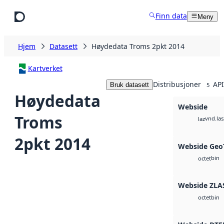
Hopp til hovedinnhold
Finn data
Meny
Hjem
Datasett
Høydedata Troms 2pkt 2014
Kartverket
Distribusjoner
API
Bruk datasett
5
Høydedata
Webside
Troms
vnd.las
laz
2pkt 2014
Webside Geo
bin
octet
Webside ZLA
bin
octet