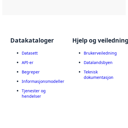
Datakataloger
Hjelp og veilednin
Datasett
Brukerveiledning
API-er
Datalandsbyen
Begreper
Teknisk
dokumentasjon
Informasjonsmodeller
Tjenester og
hendelser