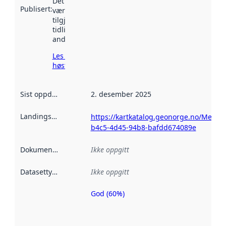
Det kan ha
Publisert
:
vært
tilgjengelig
tidligere
andre steder.
Les mer om
høsting her
Sist oppdatert
:
2. desember 2025
Landingsside
:
https://kartkatalog.geonorge.no/Metada
b4c5-4d45-94b8-bafdd674089e
Dokumentasjon
:
Ikke oppgitt
Datasettype
:
Ikke oppgitt
God (60%)
Metadatakvalitet
er en indikator
på hvor godt