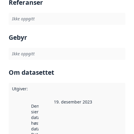
Referanser
Ikke oppgitt
Gebyr
Ikke oppgitt
Om datasettet
Utgiver
:
19. desember 2023
Denne datoen
sier når
datasettet ble
høstet av
data.norge.no.