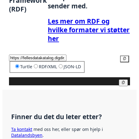
Framework
sender med.
(RDF)
Les mer om RDF og
hvilke formater vi støtter
her
Kopier
Turtle
RDF/XML
JSON-LD
Kopier
Finner du det du leter etter?
Ta kontakt
med oss her, eller spør om hjelp i
Datalandsbyen
.