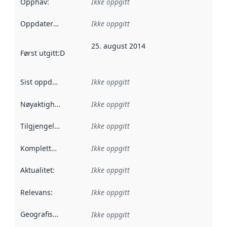
Opphav
:
Ikke oppgitt
Oppdateringsfrekvens
Ikke oppgitt
:
25. august 2014
Først utgitt
:
Denne datoen sier når dataene i dette datasettet 
Sist oppdatert
:
Ikke oppgitt
Nøyaktighet
:
Ikke oppgitt
Tilgjengelighet
:
Ikke oppgitt
Kompletthet
:
Ikke oppgitt
Aktualitet
:
Ikke oppgitt
Relevans
:
Ikke oppgitt
Geografisk avgrensning
:
Ikke oppgitt