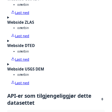
octet
bin
Last ned
Webside ZLAS
octet
bin
Last ned
Webside DTED
octet
bin
Last ned
Webside USGS DEM
octet
bin
Last ned
API-er som tilgjengeliggjør dette
0
datasettet