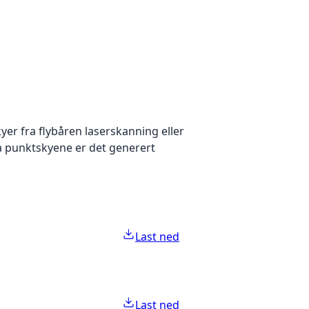
yer fra flybåren laserskanning eller
ra punktskyene er det generert
Last ned
Last ned