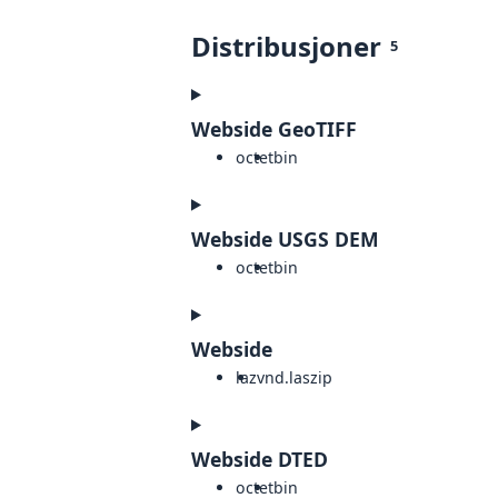
Distribusjoner
5
Webside GeoTIFF
octet
bin
Webside USGS DEM
octet
bin
Webside
laz
vnd.laszip
Webside DTED
octet
bin