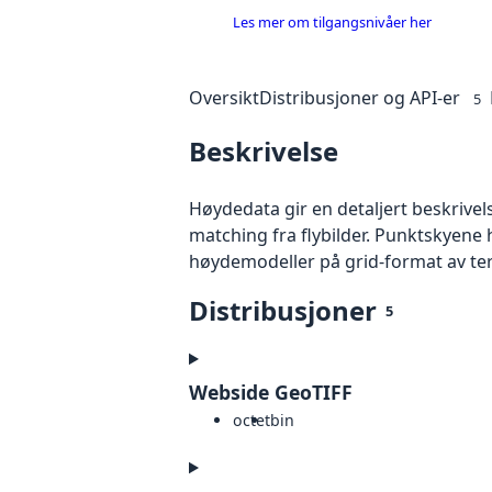
Les mer om tilgangsnivåer her
Oversikt
Distribusjoner og API-er
5
Beskrivelse
Høydedata gir en detaljert beskrivel
matching fra flybilder. Punktskyene 
høydemodeller på grid-format av te
Distribusjoner
5
Webside GeoTIFF
octet
bin