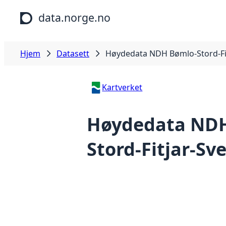
Hopp til hovedinnhold
data.norge.no
Hjem
Datasett
Høydedata NDH Bømlo-Stord-Fit
Kartverket
Høydedata NDH
Stord-Fitjar-Sv