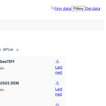
Finn data
Del data
Meny
API-er
5
0
GeoTIFF
Last
bin
ned
 USGS DEM
Last
bin
ned