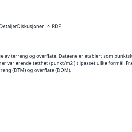
Detaljer
Diskusjoner
RDF
0
se av terreng og overflate. Dataene er etablert som punktsk
har varierende tetthet (punkt/m2 ) tilpasset ulike formål. F
rreng (DTM) og overflate (DOM).