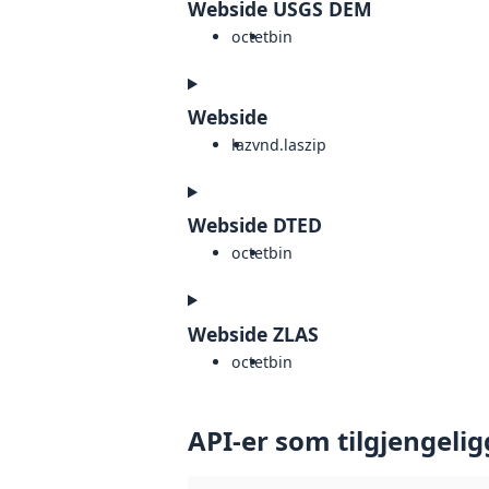
Webside USGS DEM
octet
bin
Webside
laz
vnd.laszip
Webside DTED
octet
bin
Webside ZLAS
octet
bin
API-er som tilgjengelig