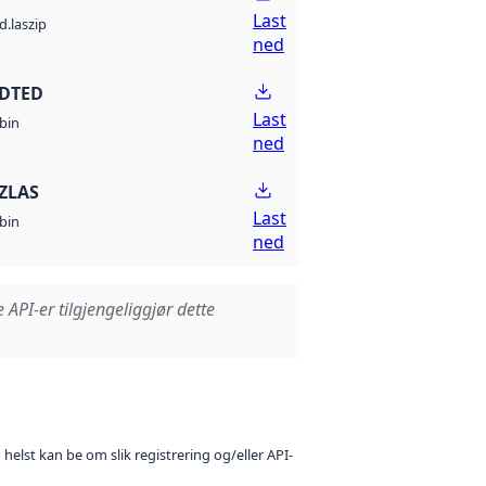
Last
d.laszip
ned
 DTED
Last
bin
ned
ZLAS
Last
bin
ned
e API-er tilgjengeliggjør dette
 helst kan be om slik registrering og/eller API-