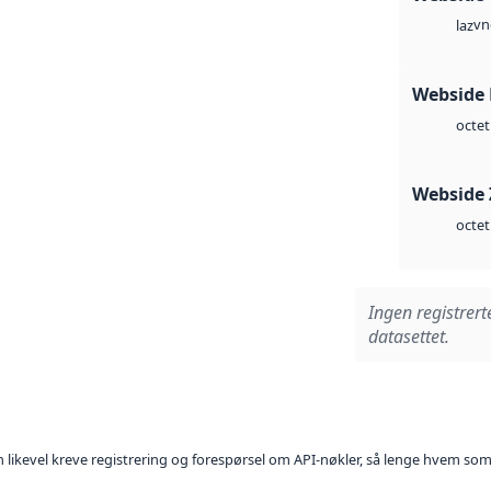
vn
laz
Webside
octet
Webside 
octet
Ingen registrert
datasettet.
kan likevel kreve registrering og forespørsel om API-nøkler, så lenge hvem som