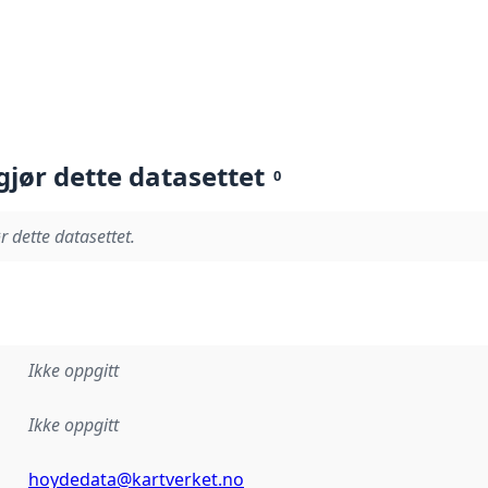
gjør dette datasettet
0
r dette datasettet.
Ikke oppgitt
Ikke oppgitt
hoydedata@kartverket.no