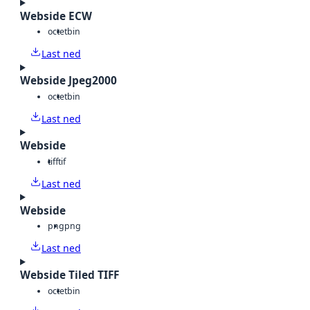
Webside ECW
octet
bin
Last ned
Webside Jpeg2000
octet
bin
Last ned
Webside
tiff
tif
Last ned
Webside
png
png
Last ned
Webside Tiled TIFF
octet
bin