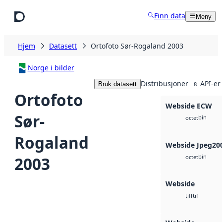
Hopp til hovedinnhold
Finn data
Meny
Hjem
Datasett
Ortofoto Sør-Rogaland 2003
Norge i bilder
Distribusjoner
API-er
Bruk datasett
8
Ortofoto
Webside ECW
Sør-
bin
octet
Rogaland
Webside Jpeg20
bin
2003
octet
Webside
tif
tiff