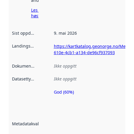
andre steder.
Les mer om
høsting her
Sist oppdatert
:
9. mai 2026
Landingsside
:
https://kartkatalog.geonorge.no/Metad
610e-4cb1-a134-de96cf937093
Dokumentasjon
:
Ikke oppgitt
Datasettype
:
Ikke oppgitt
God (60%)
Metadatakvalitet
er en indikator
på hvor godt
datasettene er
beskrevet ved
Metadatakvalitet
:
hjelp
avmetadata.