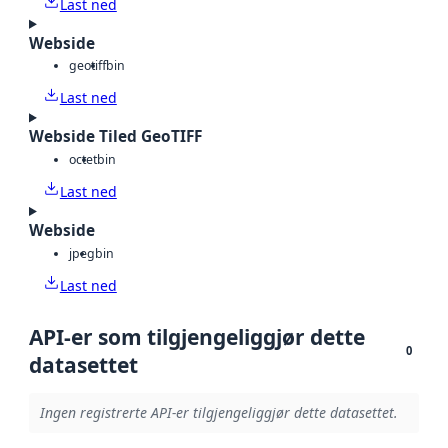
Last ned
Webside
geotiff
bin
Last ned
Webside Tiled GeoTIFF
octet
bin
Last ned
Webside
jpeg
bin
Last ned
API-er som tilgjengeliggjør dette
0
datasettet
Ingen registrerte API-er tilgjengeliggjør dette datasettet.