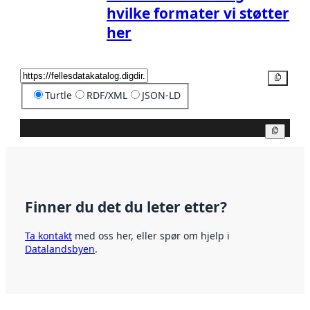
hvilke formater vi støtter
her
Kopier
Turtle
RDF/XML
JSON-LD
Kopier
Finner du det du leter etter?
Ta kontakt
med oss her, eller spør om hjelp i
Datalandsbyen
.