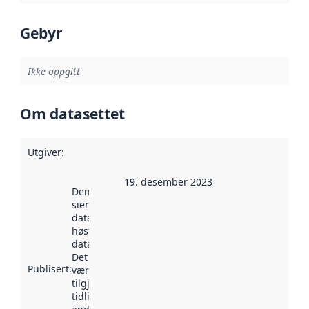
Gebyr
Ikke oppgitt
Om datasettet
Utgiver
:
19. desember 2023
Denne datoen
sier når
datasettet ble
høstet av
data.norge.no.
Det kan ha
Publisert
:
vært
tilgjengelig
tidligere