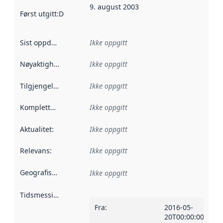
9. august 2003
Først utgitt
:
Denne datoen sier når dataene i dette datasettet 
Sist oppdatert
:
Ikke oppgitt
Nøyaktighet
:
Ikke oppgitt
Tilgjengelighet
:
Ikke oppgitt
Kompletthet
:
Ikke oppgitt
Aktualitet
:
Ikke oppgitt
Relevans
:
Ikke oppgitt
Geografisk avgrensning
:
Ikke oppgitt
Tidsmessig avgrensning
:
Fra
:
2016-05-
20T00:00:00Z