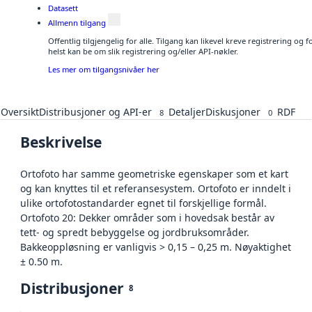
Datasett
Allmenn tilgang
Offentlig tilgjengelig for alle. Tilgang kan likevel kreve registrering o
helst kan be om slik registrering og/eller API-nøkler.
Les mer om tilgangsnivåer her
Oversikt
Distribusjoner og API-er
Detaljer
Diskusjoner
RDF
8
0
Beskrivelse
Ortofoto har samme geometriske egenskaper som et kart
og kan knyttes til et referansesystem. Ortofoto er inndelt i
ulike ortofotostandarder egnet til forskjellige formål.
Ortofoto 20: Dekker områder som i hovedsak består av
tett- og spredt bebyggelse og jordbruksområder.
Bakkeoppløsning er vanligvis > 0,15 – 0,25 m. Nøyaktighet
± 0.50 m.
Distribusjoner
8