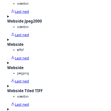
octet
bin
Last ned
Webside Jpeg2000
octet
bin
Last ned
Webside
tiff
tif
Last ned
Webside
png
png
Last ned
Webside Tiled TIFF
octet
bin
Last ned