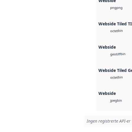
Webside
png
png
Webside Tiled T
bin
octet
Webside
bin
geotiff
Webside Tiled G
bin
octet
Webside
bin
jpeg
Ingen registrerte API-er 