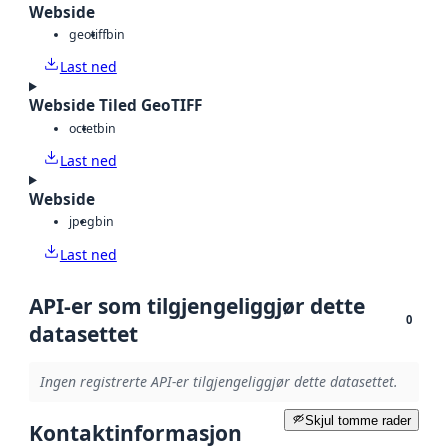
Webside
geotiff
bin
Last ned
Webside Tiled GeoTIFF
octet
bin
Last ned
Webside
jpeg
bin
Last ned
API-er som tilgjengeliggjør dette
0
datasettet
Ingen registrerte API-er tilgjengeliggjør dette datasettet.
Skjul tomme rader
Kontaktinformasjon