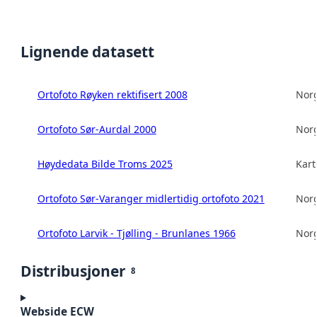
Lignende datasett
Ortofoto Røyken rektifisert 2008
Norg
Ortofoto Sør-Aurdal 2000
Norg
Høydedata Bilde Troms 2025
Kart
Ortofoto Sør-Varanger midlertidig ortofoto 2021
Norg
Ortofoto Larvik - Tjølling - Brunlanes 1966
Norg
Distribusjoner
8
Webside ECW