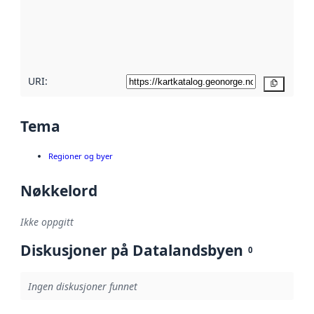
Les mer om
metadatakvalitet
her
URI:
Kopier
Tema
Regioner og byer
Nøkkelord
Ikke oppgitt
Diskusjoner på Datalandsbyen
0
Ingen diskusjoner funnet