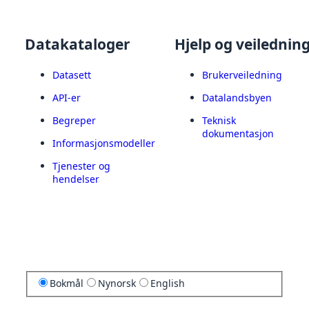
Datakataloger
Hjelp og veilednin
Datasett
Brukerveiledning
API-er
Datalandsbyen
Begreper
Teknisk
dokumentasjon
Informasjonsmodeller
Tjenester og
hendelser
Bokmål
Nynorsk
English