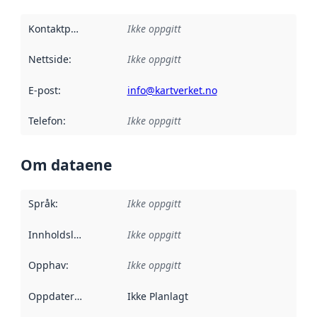
Kontaktpunkt
:
Ikke oppgitt
Nettside
:
Ikke oppgitt
E-post
:
info@kartverket.no
Telefon
:
Ikke oppgitt
Om dataene
Språk
:
Ikke oppgitt
Innholdsleverandører
Ikke oppgitt
:
Opphav
:
Ikke oppgitt
Oppdateringsfrekvens
Ikke Planlagt
: