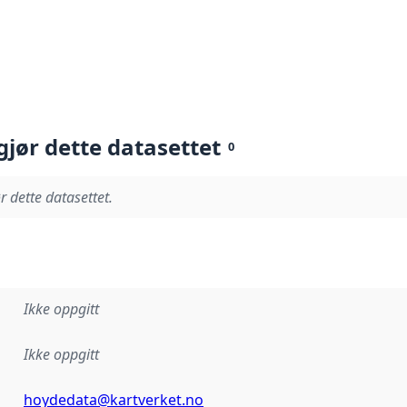
gjør dette datasettet
0
r dette datasettet.
Ikke oppgitt
Ikke oppgitt
hoydedata@kartverket.no