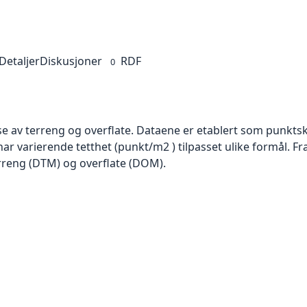
Detaljer
Diskusjoner
RDF
0
se av terreng og overflate. Dataene er etablert som punktsk
har varierende tetthet (punkt/m2 ) tilpasset ulike formål. F
rreng (DTM) og overflate (DOM).