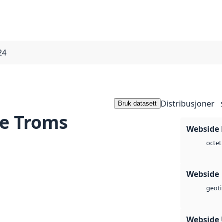
24
Distribusjoner
Bruk datasett
e Troms
Webside
octet
Webside
geoti
Webside