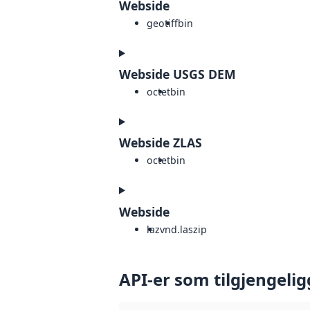
Webside
geotiff
bin
Webside USGS DEM
octet
bin
Webside ZLAS
octet
bin
Webside
laz
vnd.laszip
API-er som tilgjengelig