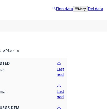
Finn data
Del data
Meny
API-er
5
0
 DTED
Last
bin
ned
Last
bin
ff
ned
 USGS DEM