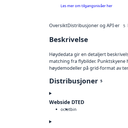
Les mer om tilgangsnivåer her
Oversikt
Distribusjoner og API-er
5
Beskrivelse
Høydedata gir en detaljert beskrivel
matching fra flybilder. Punktskyene 
høydemodeller på grid-format av te
Distribusjoner
5
Webside DTED
octet
bin