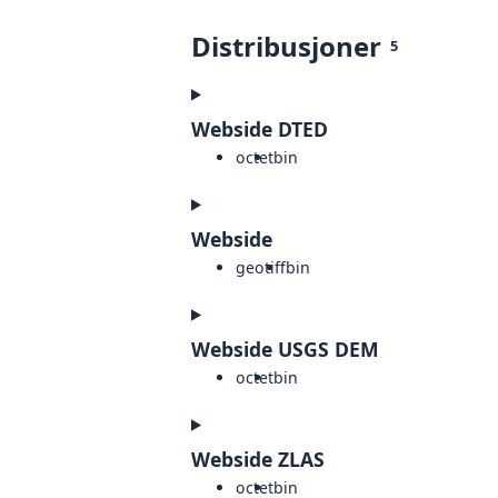
Distribusjoner
5
Webside DTED
octet
bin
Webside
geotiff
bin
Webside USGS DEM
octet
bin
Webside ZLAS
octet
bin