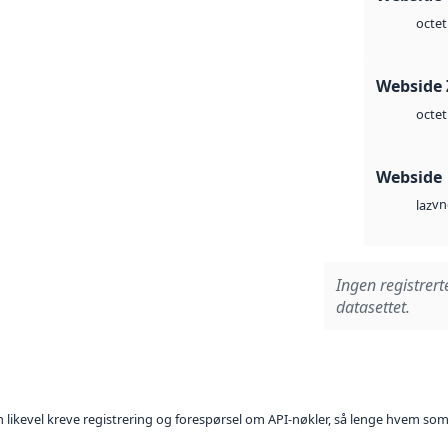
octet
Webside 
octet
Webside
vn
laz
Ingen registrert
datasettet.
kan likevel kreve registrering og forespørsel om API-nøkler, så lenge hvem som