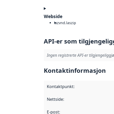
Webside
laz
vnd.laszip
API-er som tilgjengelig
Ingen registrerte API-er tilgjengeliggjø
Kontaktinformasjon
Kontaktpunkt
:
Nettside
:
E-post
: