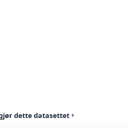
gjør dette datasettet
0