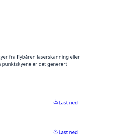
yer fra flybåren laserskanning eller
ra punktskyene er det generert
Last ned
Last ned